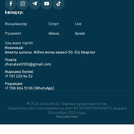
Бөлімдер:
Жаңалықтар
Спорт
Live
Руханият
Аймақ
Архив
Заң және тәртіп
Мекенжай:
Алматы қаласы. Жібек жолы көшесі 50. БЦ Квартал
Пошта:
zhasalash100@gmail.com
Жарнама бөлімі:
+7 701 220 64 52
Редакция:
+7 708 604 51 06 (WhatsApp)
© 2026 Jasalash.kz. Барлық құқық қорғалған.
Cвидетельство о постановке на учет № KZ13VPY00045579, выдано
28 ноября 2025 года.
Разработано