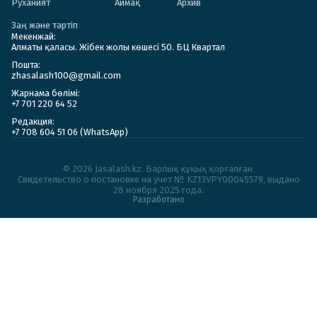
Руханият
Аймақ
Архив
Заң және тәртіп
Мекенжай:
Алматы қаласы. Жібек жолы көшесі 50. БЦ Квартал
Пошта:
zhasalash100@gmail.com
Жарнама бөлімі:
+7 701 220 64 52
Редакция:
+7 708 604 51 06 (WhatsApp)
© 2026 Jasalash.kz. Барлық құқық қорғалған.
Cвидетельство о постановке на учет № KZ13VPY00045579, выдано
28 ноября 2025 года.
Разработано