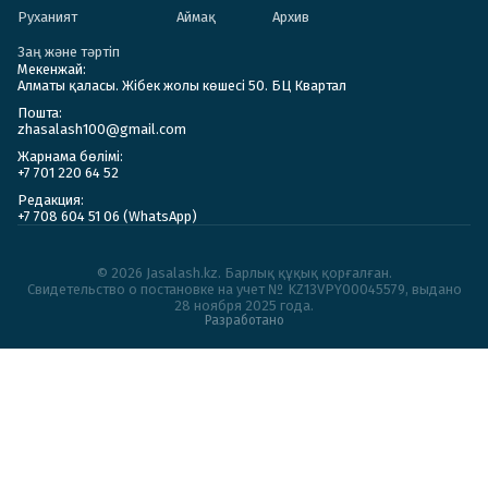
Руханият
Аймақ
Архив
Заң және тәртіп
Мекенжай:
Алматы қаласы. Жібек жолы көшесі 50. БЦ Квартал
Пошта:
zhasalash100@gmail.com
Жарнама бөлімі:
+7 701 220 64 52
Редакция:
+7 708 604 51 06 (WhatsApp)
© 2026 Jasalash.kz. Барлық құқық қорғалған.
Cвидетельство о постановке на учет № KZ13VPY00045579, выдано
28 ноября 2025 года.
Разработано