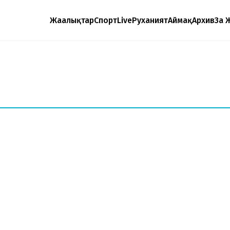
Жаңалықтар
Спорт
Live
Руханият
Аймақ
Архив
Заң 