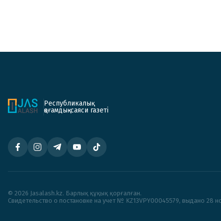
Республикалық
қоғамдық-саяси газеті
© 2026 Jasalash.kz. Барлық құқық қорғалған.
Cвидетельство о постановке на учет № KZ13VPY00045579, выдано 28 но