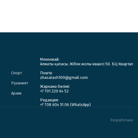
Мекенжай:
Алматы қаласы. Жібек жолы көшесі 50. БЦ Квартал
Спорт
Пошта:
zhasalash100@gmail.com
Руханият
Жарнама бөлімі:
+7 701 220 64 52
Архив
Редакция:
+7 708 604 51 06 (WhatsApp)
Разработано