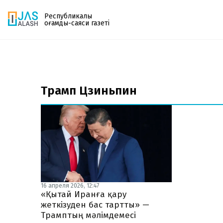
Республикалық
қоғамдық-саяси газеті
Газетке жазылу
PDF форматтағы газетті ай сайын электронды
Трамп Цзиньпин
поштаңызға алып отырыңыз. Жаңа нөмір
шыққан сәтте сізге бірден жіберіледі. Тек email
енгізіңіз, біз қалғанын өзіміз жібереміз.
16 апреля 2026, 12:47
«Қытай Иранға қару
жеткізуден бас тартты» —
Трамптың мәлімдемесі