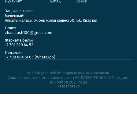
Руханият
Аймақ
Архив
Заң және тәртіп
Мекенжай:
Алматы қаласы. Жібек жолы көшесі 50. БЦ Квартал
Пошта:
zhasalash100@gmail.com
Жарнама бөлімі:
+7 701 220 64 52
Редакция:
+7 708 604 51 06 (WhatsApp)
© 2026 Jasalash.kz. Барлық құқық қорғалған.
Cвидетельство о постановке на учет № KZ13VPY00045579, выдано
28 ноября 2025 года.
Разработано