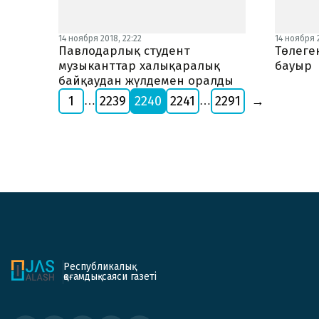
14 ноября 2018, 22:22
14 ноября 2
Павлодарлық студент
Төлеге
музыканттар халықаралық
бауыр
байқаудан жүлдемен оралды
1
2239
2240
2241
2291
→
…
…
Республикалық
қоғамдық-саяси газеті