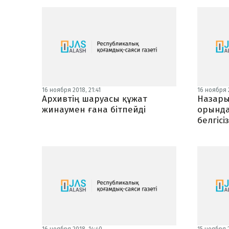
16 ноября 2018, 21:41
16 ноября 2
Архивтің шаруасы құжат
Назары
жинаумен ғана бітпейді
орында
белгісі