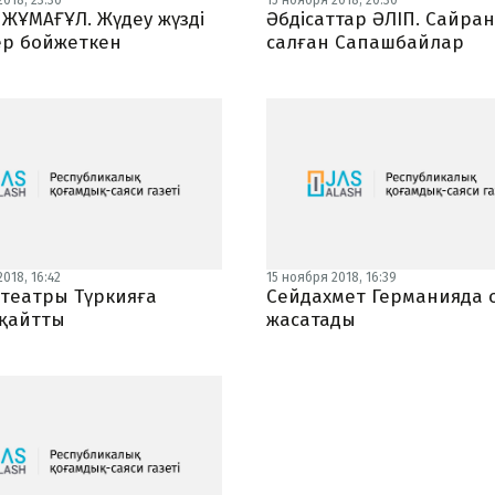
018, 23:30
15 ноября 2018, 20:30
 ЖҰМАҒҰЛ. Жүдеу жүзді
Әбдісаттар ӘЛІП. Сайра
ер бойжеткен
салған Сапашбайлар
018, 16:42
15 ноября 2018, 16:39
 театры Түркияға
Сейдахмет Германияда 
қайтты
жасатады