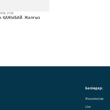
018, 21:38
н ҚАЖЫБАЙ. Жалғыз
Бөлімдер:
Жаңалықтар
Live