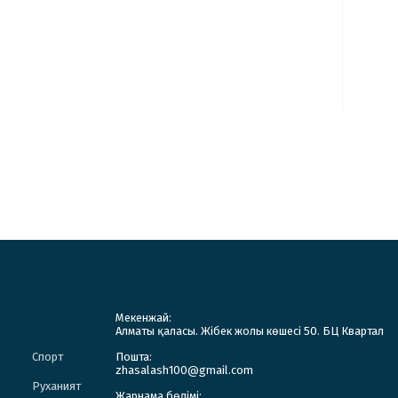
Мекенжай:
Алматы қаласы. Жібек жолы көшесі 50. БЦ Квартал
Спорт
Пошта:
zhasalash100@gmail.com
Руханият
Жарнама бөлімі: