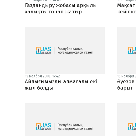
16 ноября 2018, 14:40
15 ноября 2
Газдандыру жобасы арқылы
Мақсат
халықты тонап жатыр
кейіпк
15 ноября 2018, 17:42
15 ноября 2
Айлығымызды алмағалы екі
Әуезов
жыл болды
барып 