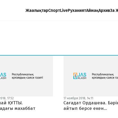
Жаңалықтар
Спорт
Live
Руханият
Аймақ
Архив
Заң 
018, 17:52
17 ноября 2018, 14:11
жай ҚҰТТЫ.
Сағадат Ордашева. Бәрі
адағы махаббат
айтып берсе екен...