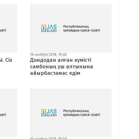
16 ноября 2018, 15:40
 Сіз
Дзюдодан алған күмісті
самбоның үш алтынына
айырбастамас едім