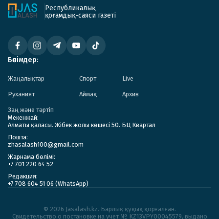
Республикалық
қоғамдық-саяси газеті
Бөлімдер:
Жаңалықтар
Спорт
Live
Руханият
Аймақ
Архив
Заң және тәртіп
Мекенжай:
Алматы қаласы. Жібек жолы көшесі 50. БЦ Квартал
Пошта:
zhasalash100@gmail.com
Жарнама бөлімі:
+7 701 220 64 52
Редакция:
+7 708 604 51 06 (WhatsApp)
© 2026 Jasalash.kz. Барлық құқық қорғалған.
Cвидетельство о постановке на учет № KZ13VPY00045579, выдано