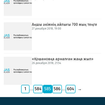
Аңшы әкімнің айлығы 700 мың теңге
27 декабря 2018, 19:00
«Қошановқа арналған жаңа жыл»
26 декабря 2018, 21:54
1
584
585
586
604
→
…
…