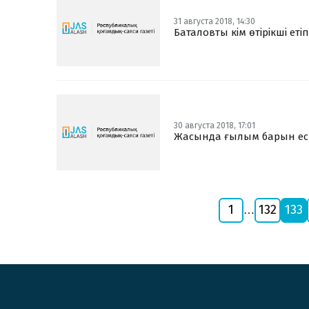
31 августа 2018, 14:30
Баталовты кім өтірікші еті
30 августа 2018, 17:01
Жасында ғылым барын ес
1
132
133
…