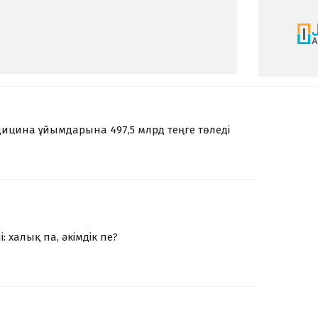
ицина ұйымдарына 497,5 млрд теңге төледі
: халық па, әкімдік пе?