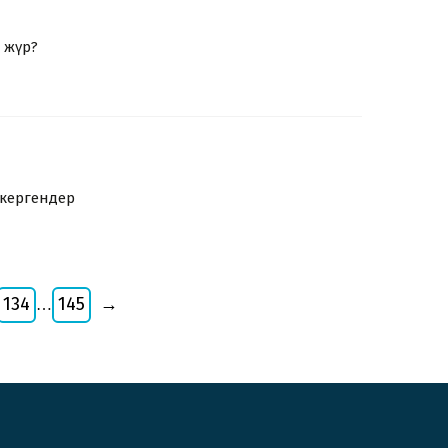
п жүр?
кергендер
134
145
→
…