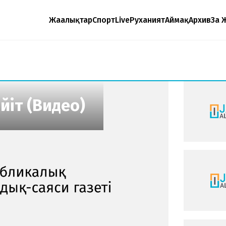
Жаңалықтар
Спорт
Live
Руханият
Аймақ
Архив
Заң 
йіт (Видео)