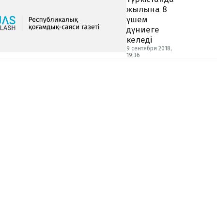
жылына 8
үшем
дүниеге
келеді
9 сентября 2018,
19:36