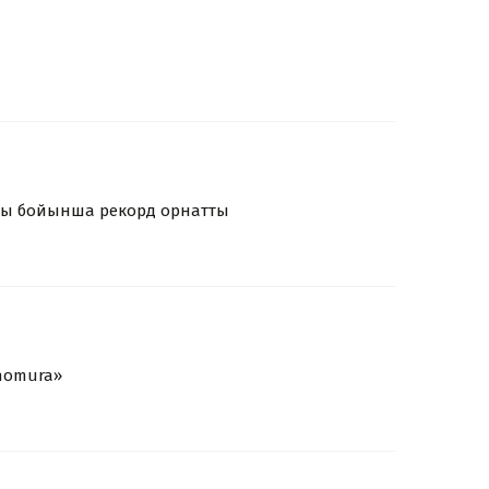
сы бойынша рекорд орнатты
nomura»