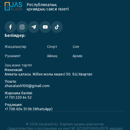
Республикалық
қоғамдық-саяси газеті
Бөлімдер:
Жаңалықтар
Спорт
Live
Руханият
Аймақ
Архив
Заң және тәртіп
Мекенжай:
Алматы қаласы. Жібек жолы көшесі 50. БЦ Квартал
Пошта:
zhasalash100@gmail.com
Жарнама бөлімі:
+7 701 220 64 52
Редакция:
+7 708 604 51 06 (WhatsApp)
© 2026 Jasalash.kz. Барлық құқық қорғалған.
Cвидетельство о постановке на учет № KZ13VPY00045579, выдано