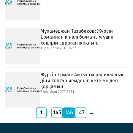
Мұхамеджан Тазабеков: Жүрсін
Ерманнан кінәлі болғаным үшін
кешірім сұраған жоқпын...
13 декабря 2017, 16:57
Жүрсін Ерман: Айтысты радикалдық
діни топтар иемденіп кете ме деп
қорқамын
7 декабря 2017, 21:31
1
145
146
147
→
…