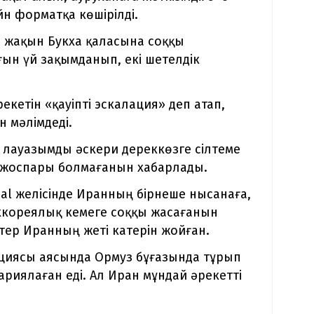
н форматқа көшірілді.
а жақын Букха қаласына соққы
ын үй зақымданып, екі шетелдік
екетін «қауіпті эскалация» деп атап,
 мәлімдеді.
 лауазымды әскери дереккөзге сілтеме
 жоспары болмағанын хабарлады.
ial желісінде Иранның бірнеше нысанаға,
іккореялық кемеге соққы жасағанын
ер Иранның жеті катерін жойған.
ациясы аясында Ормуз бұғазында тұрып
риялаған еді. Ал Иран мұндай әрекетті