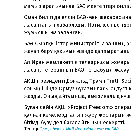
мамыр аралығында БАӘ мектептері онлай
Оман билігі де елдің БАӘ-мен шекарасын
жасалғанын хабарлады. Нәтижесінде тұрғ
жұмысшы жараланған.
БАӘ Сыртқы істер министрлігі Иранның әр
жауап беру құқығын өзінде қалдыратынын
Ал Иран мемлекеттік телеарнасы жоғары
жасап, Тегеранның БАӘ-ге шабуыл жасау
АҚШ президенті Дональд Трамп Truth Soc
соның ішінде Ормуз бұғазындағы оңтүст
жазды. Оның айтуынша, америкалық күшт
Бұған дейін АҚШ «Project Freedom» опер
қалған кемелерді алып жүру жоспарын жа
бітімді бұзу деп бағалайтынын ескертті.
Тегтер:
Ормуз бұғазы
АҚШ Иран
Иран катері
БАӘ