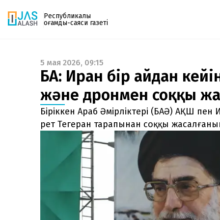
Республикалық
қоғамдық-саяси газеті
5 мая 2026, 09:15
Газетке жазылу
БАӘ: Иран бір айдан кей
PDF форматтағы газетті ай сайын электронды
және дронмен соққы ж
поштаңызға алып отырыңыз. Жаңа нөмір
шыққан сәтте сізге бірден жіберіледі. Тек email
Біріккен Араб Әмірліктері (БАӘ) АҚШ пен
енгізіңіз, біз қалғанын өзіміз жібереміз.
рет Тегеран тарапынан соққы жасалғанын