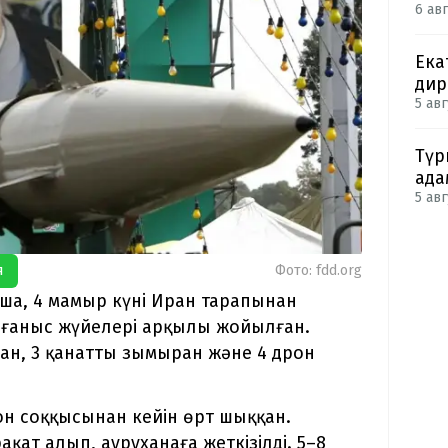
6 авг
Ека
дир
5 авг
Түр
ада
5 авг
я
Фото: fdd.org
ша, 4 мамыр күні Иран тарапынан
рғаныс жүйелері арқылы жойылған.
ан, 3 қанатты зымыран және 4 дрон
н соққысынан кейін өрт шыққан.
ат алып, ауруханаға жеткізілді. 5–8