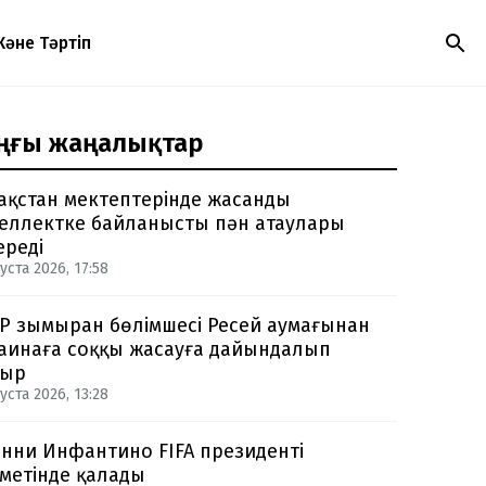
Және Тәртіп
ңғы жаңалықтар
ақстан мектептерінде жасанды
еллектке байланысты пән атаулары
ереді
уста 2026, 17:58
Р зымыран бөлімшесі Ресей аумағынан
аинаға соққы жасауға дайындалып
тыр
уста 2026, 13:28
нни Инфантино FIFA президенті
метінде қалады