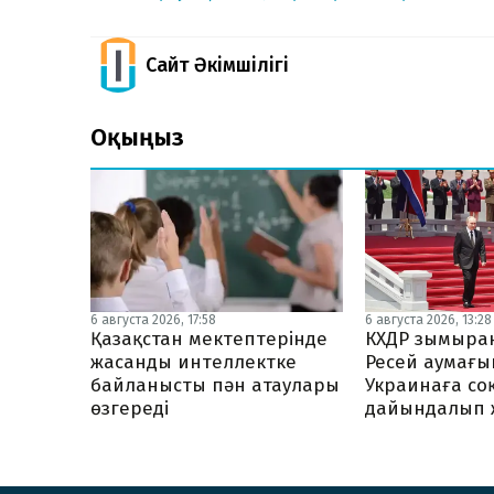
Сайт Әкімшілігі
Оқыңыз
6 августа 2026, 13:28
6 августа 2026, 17:58
КХДР зымыран
Қазақстан мектептерінде
Ресей аумағ
жасанды интеллектке
Украинаға со
байланысты пән атаулары
дайындалып 
өзгереді