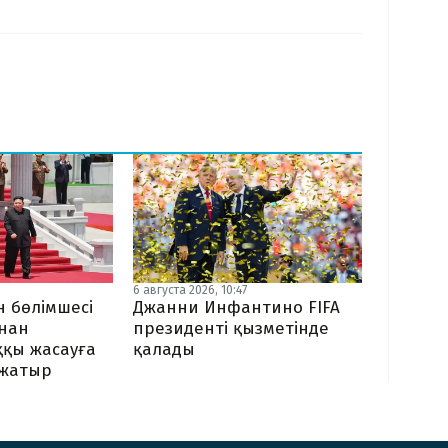
6 августа 2026, 10:47
 бөлімшесі
Джанни Инфантино FIFA
ынан
президенті қызметінде
ққы жасауға
қалады
жатыр