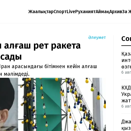
Жаңалықтар
Спорт
Live
Руханият
Аймақ
Архив
Заң 
Со
Әлеумет
ін алғаш рет ракета
Қаз
асады
инт
 Иран арасындағы бітімнен кейін алғаш
өзг
6 авг
 мәлімдеді.
КХД
Укр
жа
6 авг
Джа
қыз