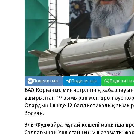
Поделиться
Поделиться
Поделитьс
БАӘ Қорғаныс министрлігінің хабарлауын
ұшырылған 19 зымыран мен дрон әуе қо
Олардың ішінде 12 баллистикалық зымыр
болған.
Эль-Фуджайра мұнай кешені маңында дро
Салдарынан Үндістанның үш азаматы жарақ