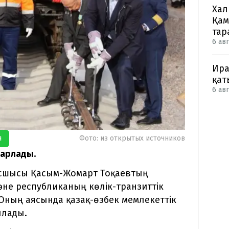
Хал
Қам
тар
6 авг
Ира
қат
6 авг
я
Фото: из открытых источников
барлады.
асшысы Қасым-Жомарт Тоқаевтың
не республиканың көлік-транзиттік
 Оның аясында қазақ-өзбек мемлекеттік
ылады.