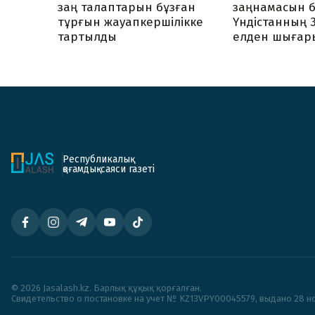
заң талаптарын бұзған
заңнамасын б
тұрғын жауапкершілікке
Үндістанның 
тартылды
елден шығар
Республикалық
қоғамдық-саяси газеті
© 2026 Jasalash.kz. Барлық құқық қорғалған.
Cвидетельство о постановке на учет № KZ13VPY00045579, выдано 28 но