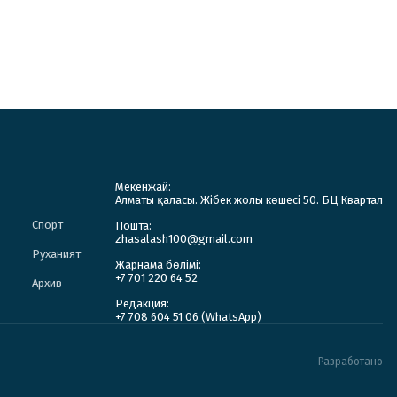
Мекенжай:
Алматы қаласы. Жібек жолы көшесі 50. БЦ Квартал
Спорт
Пошта:
zhasalash100@gmail.com
Руханият
Жарнама бөлімі:
+7 701 220 64 52
Архив
Редакция:
+7 708 604 51 06 (WhatsApp)
Разработано