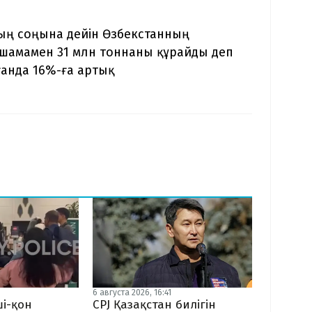
ң соңына дейін Өзбекстанның
 шамамен 31 млн тоннаны құрайды деп
анда 16%-ға артық
6 августа 2026, 16:41
CPJ Қазақстан билігін
і-қон