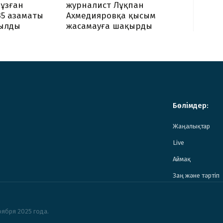
журналист Лұқпан
ұзған
Ахмедияровқа қысым
35 азаматы
жасамауға шақырды
ылды
Бөлімдер:
Жаңалықтар
Live
Аймақ
Заң және тәртіп
ября 2025 года.