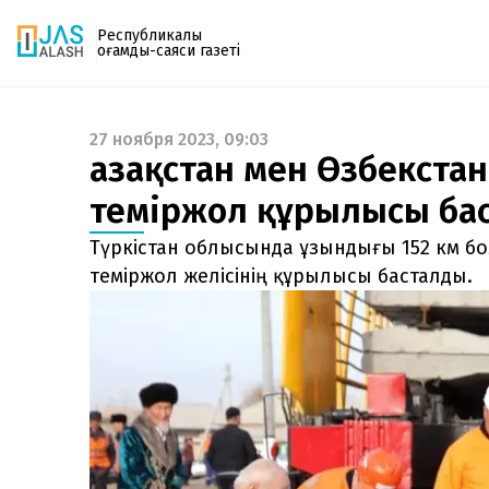
Республикалық
қоғамдық-саяси газеті
27 ноября 2023, 09:03
Газетке жазылу
Қазақстан мен Өзбекста
PDF форматтағы газетті ай сайын электронды
теміржол құрылысы ба
поштаңызға алып отырыңыз. Жаңа нөмір
шыққан сәтте сізге бірден жіберіледі. Тек email
Түркістан облысында ұзындығы 152 км б
енгізіңіз, біз қалғанын өзіміз жібереміз.
теміржол желісінің құрылысы басталды.