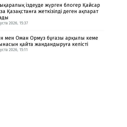
ықаралық іздеуде жүрген блогер Қайсар
за Қазақстанға жеткізілді деген ақпарат
ады
уста 2026, 15:37
н мен Оман Ормуз бұғазы арқылы кеме
ынасын қайта жандандыруға келісті
уста 2026, 15:11