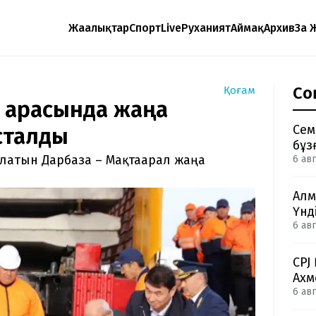
Жаңалықтар
Спорт
Live
Руханият
Аймақ
Архив
Заң 
Со
Қоғам
н арасында жаңа
Сем
сталды
бұз
олатын Дарбаза – Мақтаарал жаңа
6 авг
Алм
Үнд
6 авг
CPJ
Ахм
6 авг