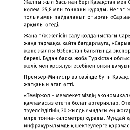
Жалпы жыл басынан бері Қазақстан мен
көлемі 25,8 млн тоннаны құрады. Негізгі 
толығымен пайдаланып отырған «Сарыа
арқылы өтеді.
Жаңа т/ж желісін салу қолданыстағы Сар
жаңа тармаққа қайта бағдарлауға, «Сары
және жалпы Өзбекстан бағытында экспор
береді. Бұдан басқа жоба Түркістан облы
желісімен қосылуы есебінен оның дамуын
Премьер-Министр өз сөзінде бүгін Қазақ
жатқанын атап өтті.
«Теміржол – мемлекетіміздің экономикалы
қамтамасыз ететін болат артериялар. Ө
тәуелсіздігінің 30 жылдығындағы ең жоғ
млрд тонна-километрді құрады. Мұндай 
инфрақұрылымдық шектеулерге қарамаста