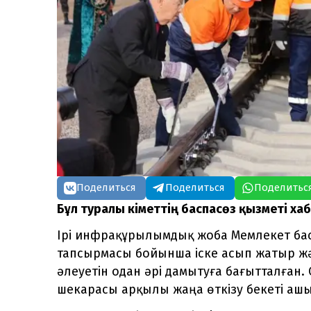
Поделиться
Поделиться
Поделитьс
Бұл туралы Үкіметтің баспасөз қызметі ха
Ірі инфрақұрылымдық жоба Мемлекет б
тапсырмасы бойынша іске асып жатыр жә
әлеуетін одан әрі дамытуға бағытталған.
шекарасы арқылы жаңа өткізу бекеті аш