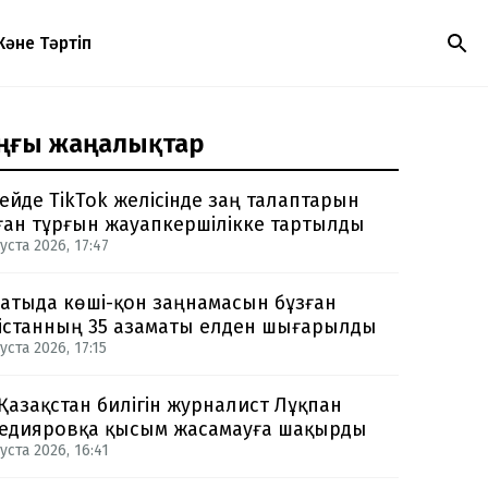
Және Тәртіп
ңғы жаңалықтар
ейде TikTok желісінде заң талаптарын
ған тұрғын жауапкершілікке тартылды
уста 2026, 17:47
атыда көші-қон заңнамасын бұзған
істанның 35 азаматы елден шығарылды
уста 2026, 17:15
 Қазақстан билігін журналист Лұқпан
едияровқа қысым жасамауға шақырды
уста 2026, 16:41