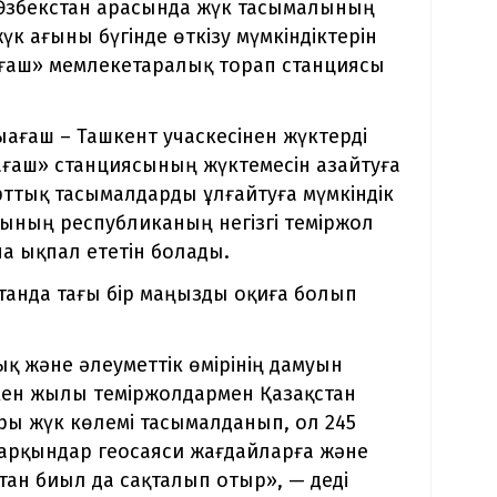
 Өзбекстан арасында жүк тасымалының
жүк ағыны бүгінде өткізу мүмкіндіктерін
ғаш» мемлекетаралық торап станциясы
ыағаш – Ташкент учаскесінен жүктерді
ағаш» станциясының жүктемесін азайтуға
ттық тасымалдарды ұлғайтуға мүмкіндік
сының республиканың негізгі теміржол
а ықпал ететін болады.
станда тағы бір маңызды оқиға болып
қ және әлеуметтік өмірінің дамуын
ткен жылы теміржолдармен Қазақстан
ары жүк көлемі тасымалданып, ол 245
қарқындар геосаяси жағдайларға және
н биыл да сақталып отыр», — деді