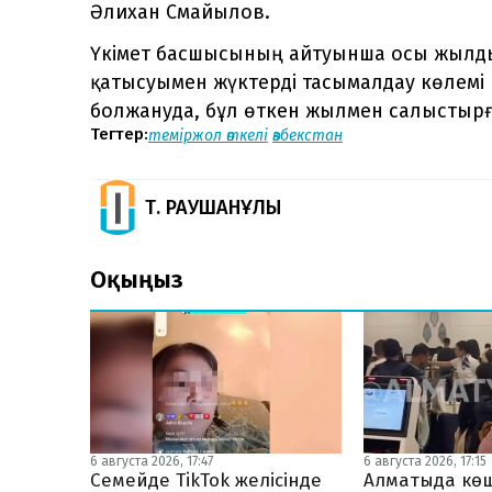
Әлихан Смайылов.
Үкімет басшысының айтуынша осы жылды
қатысуымен жүктерді тасымалдау көлемі
болжануда, бұл өткен жылмен салыстырғ
Тегтер:
теміржол өткелі
өзбекстан
Т. РАУШАНҰЛЫ
Оқыңыз
6 августа 2026, 17:47
6 августа 2026, 17:15
Семейде TikTok желісінде
Алматыда көш