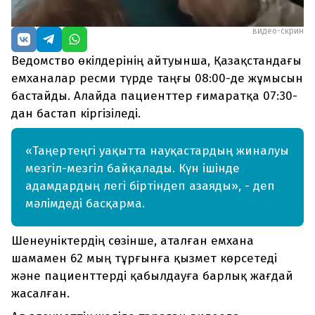
видео-скрин
Ведомство өкілдерінің айтуынша, Қазақстандағы
емханалар ресми түрде таңғы 08:00-де жұмысын
бастайды. Алайда пациенттер ғимаратқа 07:30-
дан бастап кіргізіледі.
«Таңертеңгі уақытта науқастардың жиналуы
мезгіл-мезгіл байқалады. Күн ішінде
адамдардың легі біртіндеп азаяды», - деп
мәлімдеді басқарма.
Шенеуніктердің сөзінше, аталған емхана
шамамен 62 мың тұрғынға қызмет көрсетеді
және пациенттерді қабылдауға барлық жағдай
жасалған.