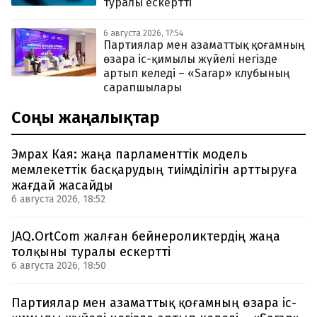
туралы ескертті
6 августа 2026, 17:54
Партиялар мен азаматтық қоғамның
өзара іс-қимылы жүйелі негізде
артып келеді – «Sarap» клубының
сарапшылары
Соңғы жаңалықтар
Эмрах Кая: жаңа парламенттік модель
мемлекеттік басқарудың тиімділігін арттыруға
жағдай жасайды
6 августа 2026, 18:52
JAQ.OrtCom жалған бейнероликтердің жаңа
толқыны туралы ескертті
6 августа 2026, 18:50
Партиялар мен азаматтық қоғамның өзара іс-