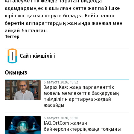
Ал әлеуметтік желіде тараған видеода
адамдардың есік ашылған сәтте жаппай ішке
кіріп жатқанын көруге болады. Кейін талон
беретін аппараттардың жанында жанжал мен
айқай басталған.
Тегтер:
Сайт Әкімшілігі
Оқыңыз
6 августа 2026, 18:52
Эмрах Кая: жаңа парламенттік
модель мемлекеттік басқарудың
тиімділігін арттыруға жағдай
жасайды
6 августа 2026, 18:50
JAQ.OrtCom жалған
бейнероликтердің жаңа толқыны