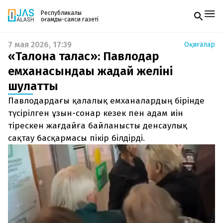
Республикалық
қоғамдық-саяси газеті
7 мая 2026, 17:39
Оқиғалар
Жаңалықтар
«Талонға талас»: Павлодар
Спорт
Газетке жазылу
Live
емханасындағы жағдай желіні
PDF форматтағы газетті ай сайын электронды
Руханият
шулатты
поштаңызға алып отырыңыз. Жаңа нөмір
Аймақ
шыққан сәтте сізге бірден жіберіледі. Тек email
Архив
Павлодардағы қалалық емханалардың бірінде
енгізіңіз, біз қалғанын өзіміз жібереміз.
Заң және тәртіп
түсірілген ұзын-сонар кезек пен адам иін
тірескен жағдайға байланысты денсаулық
Редакциямен байланыс
сақтау басқармасы пікір білдірді.
+7 708 604 51 06
Жарнама бөлімі
+7 701 220 64 52
Пошта
zhasalash100@gmail.com