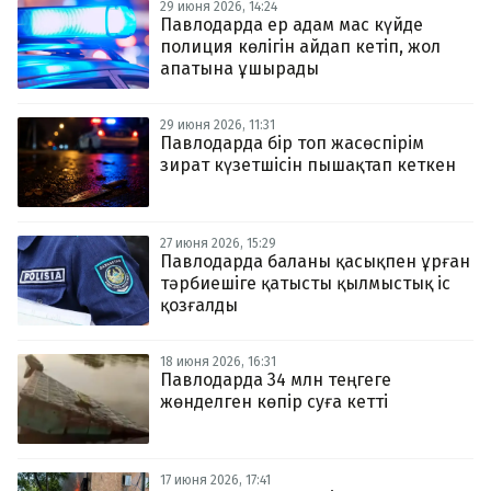
29 июня 2026, 14:24
Павлодарда ер адам мас күйде
полиция көлігін айдап кетіп, жол
апатына ұшырады
29 июня 2026, 11:31
Павлодарда бір топ жасөспірім
зират күзетшісін пышақтап кеткен
27 июня 2026, 15:29
Павлодарда баланы қасықпен ұрған
тәрбиешіге қатысты қылмыстық іс
қозғалды
18 июня 2026, 16:31
Павлодарда 34 млн теңгеге
жөнделген көпір суға кетті
17 июня 2026, 17:41