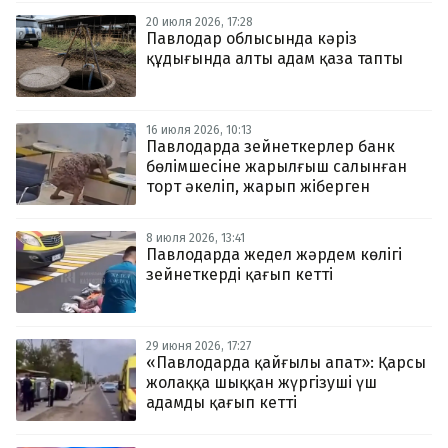
20 июля 2026, 17:28
Павлодар облысында кәріз
құдығында алты адам қаза тапты
16 июля 2026, 10:13
Павлодарда зейнеткерлер банк
бөлімшесіне жарылғыш салынған
торт әкеліп, жарып жіберген
8 июля 2026, 13:41
Павлодарда жедел жәрдем көлігі
зейнеткерді қағып кетті
29 июня 2026, 17:27
«Павлодарда қайғылы апат»: Қарсы
жолаққа шыққан жүргізуші үш
адамды қағып кетті