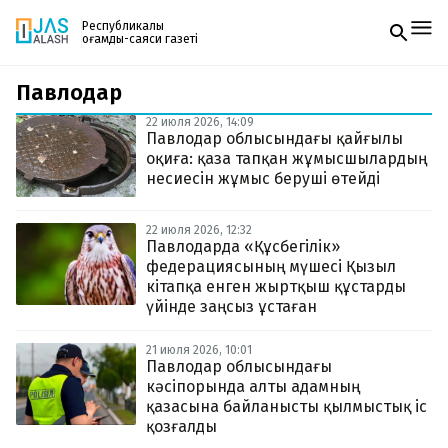
Республикалық
қоғамдық-саяси газеті
Павлодар
Жаңалықтар
Спорт
22 июля 2026, 14:09
Газетке жазылу
Live
Павлодар облысындағы қайғылы
PDF форматтағы газетті ай сайын электронды
Руханият
оқиға: қаза тапқан жұмысшылардың
поштаңызға алып отырыңыз. Жаңа нөмір
Аймақ
несиесін жұмыс беруші өтейді
шыққан сәтте сізге бірден жіберіледі. Тек email
Архив
енгізіңіз, біз қалғанын өзіміз жібереміз.
Заң және тәртіп
22 июля 2026, 12:32
Павлодарда «Құсбегілік»
федерациясының мүшесі Қызыл
Редакциямен байланыс
+7 708 604 51 06
кітапқа енген жыртқыш құстарды
Жарнама бөлімі
үйінде заңсыз ұстаған
+7 701 220 64 52
Пошта
zhasalash100@gmail.com
21 июля 2026, 10:01
Павлодар облысындағы
кәсіпорында алты адамның
қазасына байланысты қылмыстық іс
қозғалды