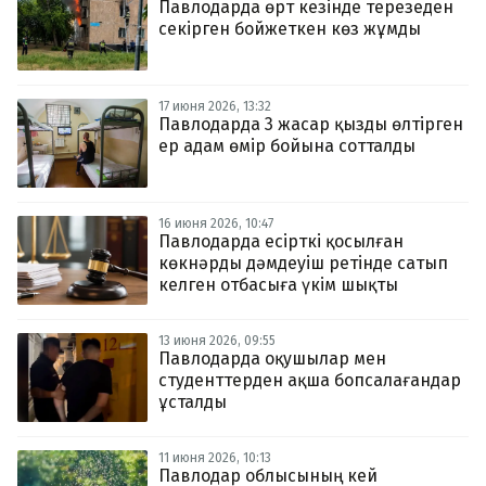
Павлодарда өрт кезінде терезеден
секірген бойжеткен көз жұмды
17 июня 2026, 13:32
Павлодарда 3 жасар қызды өлтірген
ер адам өмір бойына сотталды
16 июня 2026, 10:47
Павлодарда есірткі қосылған
көкнәрды дәмдеуіш ретінде сатып
келген отбасыға үкім шықты
13 июня 2026, 09:55
Павлодарда оқушылар мен
студенттерден ақша бопсалағандар
ұсталды
11 июня 2026, 10:13
Павлодар облысының кей