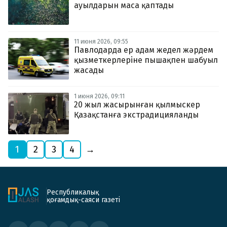
ауылдарын маса қаптады
11 июня 2026, 09:55
Павлодарда ер адам жедел жәрдем
қызметкерлеріне пышақпен шабуыл
жасады
1 июня 2026, 09:11
20 жыл жасырынған қылмыскер
Қазақстанға экстрадицияланды
1
2
3
4
→
Республикалық
қоғамдық-саяси газеті