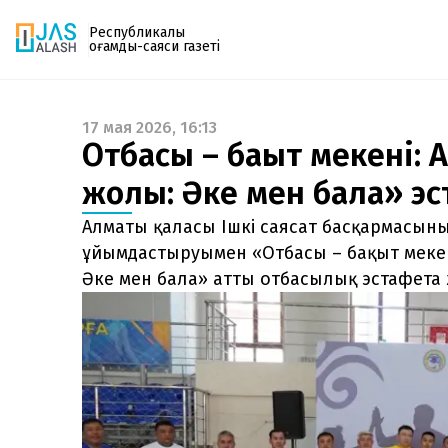
Республикалық
қоғамдық-саяси газеті
17 мая 2026, 16:13
Газетке жазылу
Отбасы – бақыт мекені:
PDF форматтағы газетті ай сайын электронды
жолы: Әке мен бала» эс
поштаңызға алып отырыңыз. Жаңа нөмір
шыққан сәтте сізге бірден жіберіледі. Тек email
Алматы қаласы Ішкі саясат басқармасы
енгізіңіз, біз қалғанын өзіміз жібереміз.
ұйымдастыруымен «Отбасы – бақыт меке
Әке мен бала» атты отбасылық эстафета 