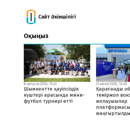
Сайт Әкімшілігі
Оқыңыз
8 августа 2026, 15:32
31 июля 2026, 12:40
Шымкентте қауіпсіздік
Қарағанды о
күштері арасында мини-
теміржол вок
футбол турнирі өтті
жолаушылар
платформас
жаңғыртылд