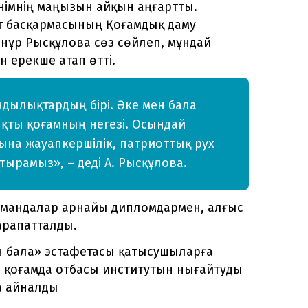
енімнің маңызын айқын аңғартты.
т басқармасының Қоғамдық даму
ұр Рысқұлова сөз сөйлеп, мұндай
 ерекше атап өтті.
ұндылықтардың бірі. Әке мен бала
қты қоғамның негезі. Осындай
ына жауапкершілік, патриоттық рух
ырамыз», – деді А. Рысқұлова.
мандалар арнайы дипломдармен, алғыс
арапатталды.
н бала» эстафетасы қатысушыларға
, қоғамда отбасы институтын нығайтуды
а айналды