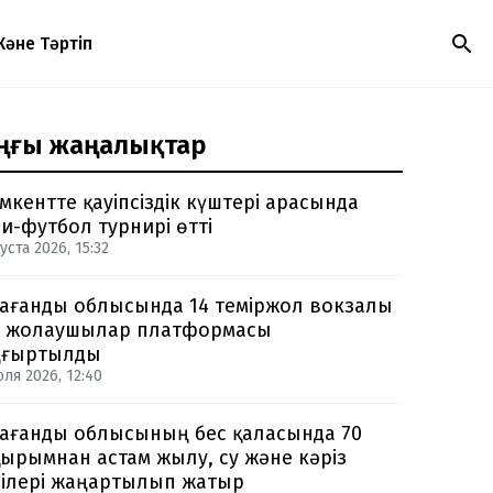
Және Тәртіп
ңғы жаңалықтар
кентте қауіпсіздік күштері арасында
и-футбол турнирі өтті
уста 2026, 15:32
ағанды облысында 14 теміржол вокзалы
 жолаушылар платформасы
ңғыртылды
юля 2026, 12:40
ағанды облысының бес қаласында 70
ырымнан астам жылу, су және кәріз
ілері жаңартылып жатыр