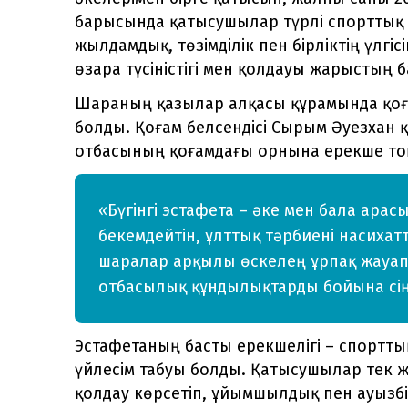
барысында қатысушылар түрлі спорттық әр
жылдамдық, төзімділік пен бірліктің үлгіс
өзара түсіністігі мен қолдауы жарыстың 
Шараның қазылар алқасы құрамында қоға
болды. Қоғам белсендісі Сырым Әуезхан қа
отбасының қоғамдағы орнына ерекше то
«Бүгінгі эстафета – әке мен бала ара
бекемдейтін, ұлттық тәрбиені насиха
шаралар арқылы өскелең ұрпақ жауап
отбасылық құндылықтарды бойына сіңір
Эстафетаның басты ерекшелігі – спортты
үйлесім табуы болды. Қатысушылар тек же
қолдау көрсетіп, ұйымшылдық пен ауызбір