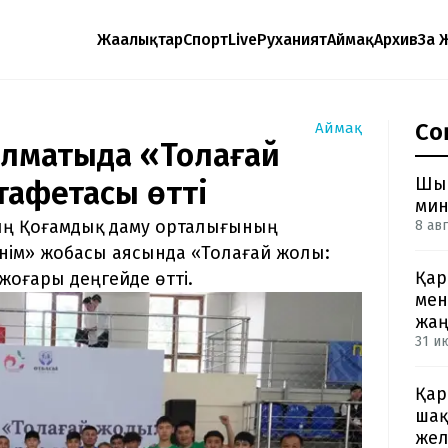
Жаңалықтар
Спорт
Live
Руханият
Аймақ
Архив
Заң 
Со
Аймақ
 Алматыда «Толағай
Шым
тафетасы өтті
мин
ның Қоғамдық даму орталығының
8 авг
нім» жобасы аясында «Толағай жолы:
Қар
жоғары деңгейде өтті.
мен
жа
31 и
Қар
шақ
жел