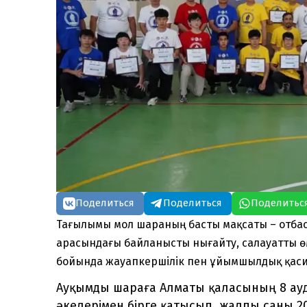
Поделиться
Поделиться
Поделитьс
Тағылымы мол шараның басты мақсаты – отбас
арасындағы байланысты нығайту, салауатты өм
бойында жауапкершілік пен ұйымшылдық қаси
Ауқымды шараға Алматы қаласының 8 а
әкелерімен бірге қатысып, жалпы саны 2