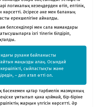
і логикалық кезеңдерден өтіп, ептілік,
ін көрсетті. Әсіресе әке мен баланың
басты ерекшелігіне айналды.
м белсенділері мен сала мамандары
тысушыларға ізгі тілегін білдіріп,
қталды.
сындағы рухани байланысты
ттайтын маңызды алаң. Осындай
кершілікті, сыйластықты және
еді», – деп атап өтті ол.
қ бәсекемен қатар тәрбиелік мазмұнның
ңіске ұмтылып қана қоймай, бір-біріне
шіліктің жарқын үлгісін көрсетті. Әр