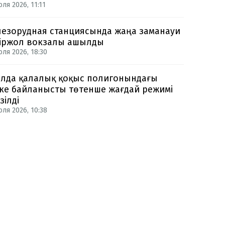
ля 2026, 11:11
езорудная станциясында жаңа заманауи
іржол вокзалы ашылды
юля 2026, 18:30
лда қалалық қоқыс полигонындағы
ке байланысты төтенше жағдай режимі
зілді
юля 2026, 10:38