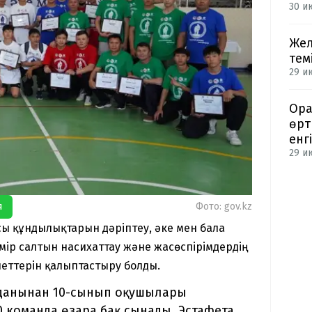
30 ию
Жел
тем
29 и
Ора
өрт
енгі
29 и
я
Фото: gov.kz
ы құндылықтарын дәріптеу, әке мен бала
ір салтын насихаттау және жасөспірімдердің
еттерін қалыптастыру болды.
уданынан 10-сынып оқушылары
0 команда өзара бақ сынады. Эстафета