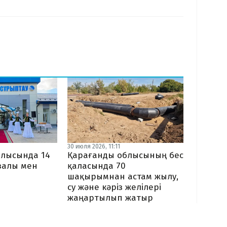
30 июля 2026, 11:11
блысында 14
Қарағанды облысының бес
залы мен
қаласында 70
шақырымнан астам жылу,
ы
су және кәріз желілері
ы
жаңартылып жатыр