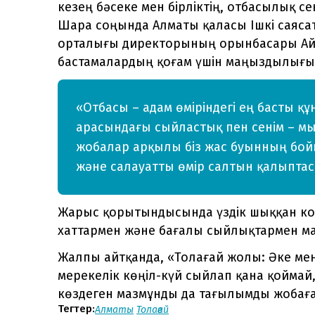
кезең бәсеке мен бірліктің, отбасылық с
Шара соңында Алматы қаласы Ішкі саяса
орталығы директорының орынбасары Айн
бастамалардың қоғам үшін маңыздылығын
«Отбасы – адам өміріндегі ең басты қ
арасындағы сыйластық пен сенім – мы
жобалар арқылы біз жас буынның бой
және салауатты өмір салтын қалыптаст
Жарыс қорытындысында үздік шыққан ко
хаттармен және бағалы сыйлықтармен м
Жалпы айтқанда, «Толағай жолы: Әке ме
мерекелік көңіл-күй сыйлап қана қоймай
көздеген мазмұнды да тағылымды жобағ
Тегтер:
Алматы
Толағай