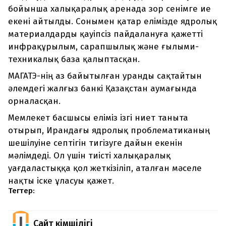
бойынша халықаралық аренада зор сенімге ие
екені айтылды. Сонымен қатар елімізде ядролық
материалдарды қауіпсіз пайдалануға қажетті
инфрақұрылым, сарапшылық және ғылыми-
техникалық база қалыптасқан.
МАГАТЭ-нің аз байытылған уранды сақтайтын
әлемдегі жалғыз банкі Қазақстан аумағында
орналасқан.
Мемлекет басшысы еліміз ізгі ниет таныта
отырып, Ирандағы ядролық проблематиканың
шешілуіне септігін тигізуге дайын екенін
мәлімдеді. Ол үшін тиісті халықаралық
уағдаластыққа қол жеткізіліп, аталған мәселе
нақты іске ұласуы қажет.
Тегтер:
Сайт Әкімшілігі