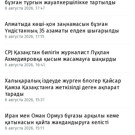
бұзған тұрғын жауапкершілікке тартылды
6 августа 2026, 17:47
Алматыда көші-қон заңнамасын бұзған
Үндістанның 35 азаматы елден шығарылды
6 августа 2026, 17:15
CPJ Қазақстан билігін журналист Лұқпан
Ахмедияровқа қысым жасамауға шақырды
6 августа 2026, 16:41
Халықаралық іздеуде жүрген блогер Қайсар
Қамза Қазақстанға жеткізілді деген ақпарат
тарады
6 августа 2026, 15:37
Иран мен Оман Ормуз бұғазы арқылы кеме
қатынасын қайта жандандыруға келісті
6 августа 2026, 15:11