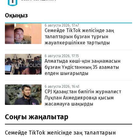
Оқыңыз
6 августа 2026, 17:47
Семейде TikTok желісінде заң
талаптарын бұзған тұрғын
жауапкершілікке тартылды
6 августа 2026, 17:15
Алматыда көші-қон заңнамасын
бұзған Үндістанның 35 азаматы
елден шығарылды
6 августа 2026, 16:41
CPJ Қазақстан билігін журналист
Лұқпан Ахмедияровқа қысым
жасамауға шақырды
Соңғы жаңалықтар
Семейде TikTok желісінде заң талаптарын