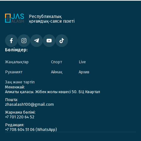
Республикалық
қоғамдық-саяси газеті
Бөлімдер:
Жаңалықтар
Спорт
Live
Руханият
Аймақ
Архив
Заң және тәртіп
Мекенжай:
Алматы қаласы. Жібек жолы көшесі 50. БЦ Квартал
Пошта:
zhasalash100@gmail.com
Жарнама бөлімі:
+7 701 220 64 52
Редакция:
+7 708 604 51 06 (WhatsApp)