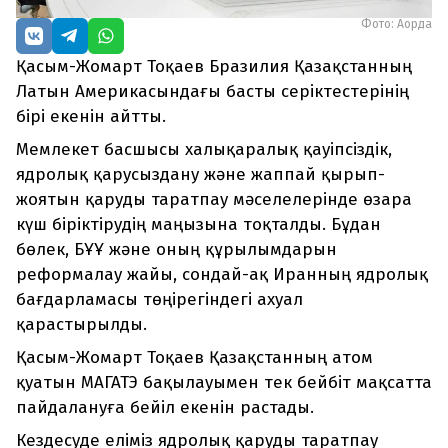
Фото: Ақорда
Қасым-Жомарт Тоқаев Бразилия Қазақстанның
Латын Америкасындағы басты серіктестерінің
бірі екенін айтты.
Мемлекет басшысы халықаралық қауіпсіздік,
ядролық қарусыздану және жаппай қырып-
жоятын қаруды таратпау мәселелерінде өзара
күш біріктірудің маңызына тоқталды. Бұдан
бөлек, БҰҰ және оның құрылымдарын
реформалау жайы, сондай-ақ Иранның ядролық
бағдарламасы төңірегіндегі ахуал
қарастырылды.
Қасым-Жомарт Тоқаев Қазақстанның атом
қуатын МАГАТЭ бақылауымен тек бейбіт мақсатта
пайдалануға бейіл екенін растады.
Кездесуде еліміз ядролық қаруды таратпау