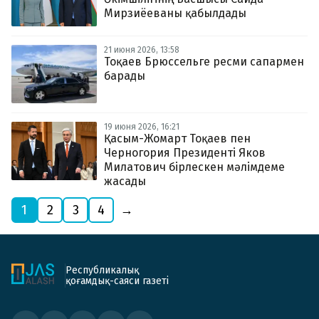
Мирзиёеваны қабылдады
21 июня 2026, 13:58
Тоқаев Брюссельге ресми сапармен
барады
19 июня 2026, 16:21
Қасым-Жомарт Тоқаев пен
Черногория Президенті Яков
Милатович бірлескен мәлімдеме
жасады
1
2
3
4
→
Республикалық
қоғамдық-саяси газеті