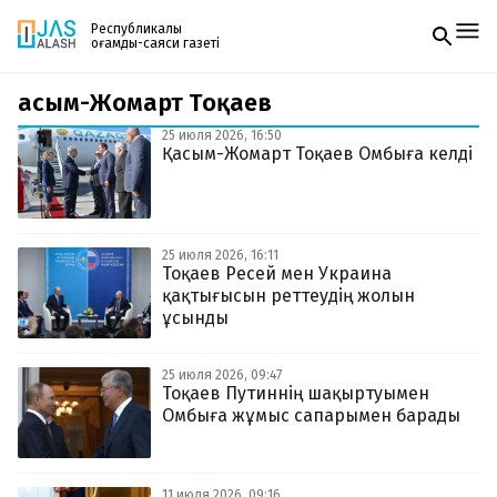
Республикалық
қоғамдық-саяси газеті
Қасым-Жомарт Тоқаев
Жаңалықтар
Спорт
25 июля 2026, 16:50
Газетке жазылу
Live
Қасым-Жомарт Тоқаев Омбыға келді
PDF форматтағы газетті ай сайын электронды
Руханият
поштаңызға алып отырыңыз. Жаңа нөмір
Аймақ
шыққан сәтте сізге бірден жіберіледі. Тек email
Архив
енгізіңіз, біз қалғанын өзіміз жібереміз.
Заң және тәртіп
25 июля 2026, 16:11
Тоқаев Ресей мен Украина
қақтығысын реттеудің жолын
Редакциямен байланыс
+7 708 604 51 06
ұсынды
Жарнама бөлімі
+7 701 220 64 52
Пошта
25 июля 2026, 09:47
zhasalash100@gmail.com
Тоқаев Путиннің шақыртуымен
Омбыға жұмыс сапарымен барады
11 июля 2026, 09:16