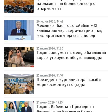
парламенттің бірлескен соңғы
отырысы өтті
26 июня 2026, 14:42
Мемлекет басшысы «Айбын» ХІI
халықаралық әскери-патриоттық
жастар жиынында сөз сөйледі
25 июня 2026, 14:30
Тоқаев әлеуметтік желіде байлықты
көрсетуге әуестенбеуге шақырды
25 июня 2026, 14:10
Президент журналистерлі кәсіби
мерекесімен құттықтады
21 июня 2026, 15:25
Тоқаев Өзбекстан Президенті
Әкімшілігінің Басшысы Саида