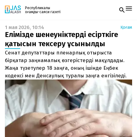
Республикалық
қоғамдық-саяси газеті
1 мая 2026, 10:14
Қоғам
Жаңалықтар
Елімізде шенеуніктердің есірткіге
Спорт
Газетке жазылу
Live
қатысын тексеру ұсынылды
PDF форматтағы газетті ай сайын электронды
Руханият
Сенат депутаттары пленарлық отырыста
поштаңызға алып отырыңыз. Жаңа нөмір
Аймақ
шыққан сәтте сізге бірден жіберіледі. Тек email
бірқатар заңнамалық өзгерістерді мақұлдады.
Архив
енгізіңіз, біз қалғанын өзіміз жібереміз.
Заң және тәртіп
Жаңа түзетулер 18 заңға, оның ішінде Еңбек
кодексі мен Денсаулық туралы заңға енгізіледі.
Редакциямен байланыс
+7 708 604 51 06
Жарнама бөлімі
+7 701 220 64 52
Пошта
zhasalash100@gmail.com