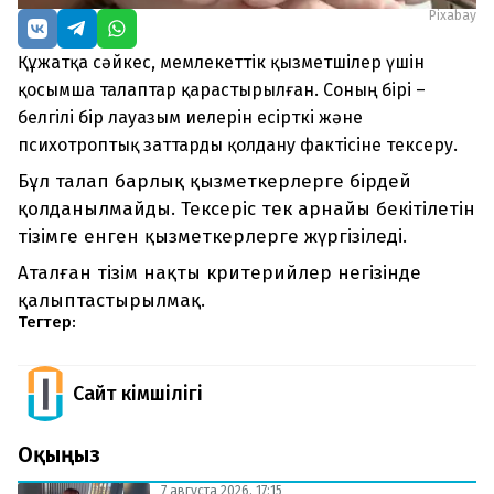
Pixabay
Құжатқа сәйкес, мемлекеттік қызметшілер үшін
қосымша талаптар қарастырылған. Соның бірі –
белгілі бір лауазым иелерін есірткі және
психотроптық заттарды қолдану фактісіне тексеру.
Бұл талап барлық қызметкерлерге бірдей
қолданылмайды. Тексеріс тек арнайы бекітілетін
тізімге енген қызметкерлерге жүргізіледі.
Аталған тізім нақты критерийлер негізінде
қалыптастырылмақ.
Тегтер:
Сайт Әкімшілігі
Оқыңыз
7 августа 2026, 17:15