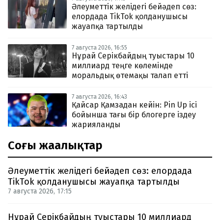
Әлеуметтік желідегі бейәдеп сөз:
елордада TikTok қолданушысы
жауапқа тартылды
7 августа 2026, 16:55
Нұрай Серікбайдың туыстары 10
миллиард теңге көлемінде
моральдық өтемақы талап етті
7 августа 2026, 16:43
Қайсар Қамзадан кейін: Pin Up ісі
бойынша тағы бір блогерге іздеу
жарияланды
Соңғы жаңалықтар
Әлеуметтік желідегі бейәдеп сөз: елордада
TikTok қолданушысы жауапқа тартылды
7 августа 2026, 17:15
Нұрай Серікбайдың туыстары 10 миллиард