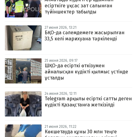
есірткіге ұқсас зат салынған
түйіншектер табылды
27 июня 2026, 13:21
БҚО-да сәлемдемеге жасырылған
33,5 келі марихуана тәркіленді
25 июня 2026, 09:17
ШҚО-да есірткі өткізумен
айналысқан күдікті қылмыс үстінде
ұсталды
24 июня 2026, 12:11
Telegram арқылы есірткі сатты деген
күдікті Қазақстанға жеткізілді
21 июня 2026, 11:22
Көкшетауда құны 30 млн теңге