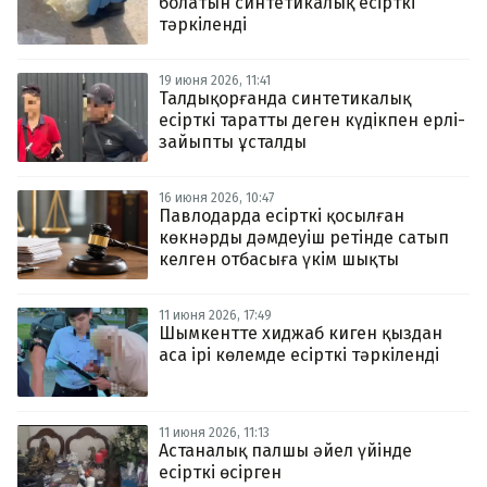
болатын синтетикалық есірткі
тәркіленді
19 июня 2026, 11:41
Талдықорғанда синтетикалық
есірткі таратты деген күдікпен ерлі-
зайыпты ұсталды
16 июня 2026, 10:47
Павлодарда есірткі қосылған
көкнәрды дәмдеуіш ретінде сатып
келген отбасыға үкім шықты
11 июня 2026, 17:49
Шымкентте хиджаб киген қыздан
аса ірі көлемде есірткі тәркіленді
11 июня 2026, 11:13
Астаналық палшы әйел үйінде
есірткі өсірген