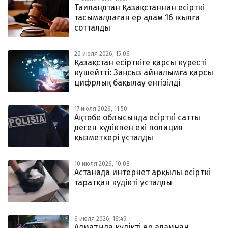
Таиландтан Қазақстаннан есірткі
тасымалдаған ер адам 16 жылға
сотталды
20 июля 2026, 15:06
Қазақстан есірткіге қарсы күресті
күшейтті: Заңсыз айналымға қарсы
цифрлық бақылау енгізілді
17 июля 2026, 11:50
Ақтөбе облысында есірткі сатты
деген күдікпен екі полиция
қызметкері ұсталды
10 июля 2026, 10:08
Астанада интернет арқылы есірткі
таратқан күдікті ұсталды
6 июля 2026, 16:49
Алматыда күдікті ер адамнан