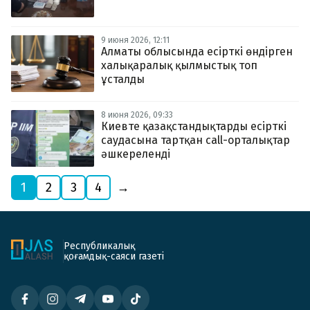
9 июня 2026, 12:11
Алматы облысында есірткі өндірген
халықаралық қылмыстық топ
ұсталды
8 июня 2026, 09:33
Киевте қазақстандықтарды есірткі
саудасына тартқан call-орталықтар
әшкереленді
1
2
3
4
→
Республикалық
қоғамдық-саяси газеті