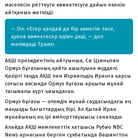
мәселесін реттеуге көмектесуге дайын екенін
айтқанын жеткізді.
— Ол: «Егер қандай да бір көмегім тисе,
қуана көмектесер едім» деді, — деп
мәлімдеді Трамп.
АҚШ президентінің айтуынша, Си Цзиньпин
Ормуз бұғазының қайта ашылуына мүдделі.
Қазіргі таңда АҚШ пен Израильдің Иранға қарсы
соғысы аясында Ормуз бұғазы арқылы мұнай
тасымалы күрт қиындаған.
Ормуз бұғазы — әлемдік мұнай саудасындағы ең
маңызды бағыттардың бірі. Ал Қытай Иран
мұнайының ең ірі импорттаушысы саналады.
Алайда АҚШ мемлекеттік хатшысы Рубио NBC
News арнасына берген сұхбатында Вашингтон