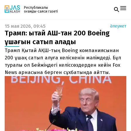
Республикалық
қоғамдық-саяси газеті
15 мая 2026, 09:45
Әлеумет
Жаңалықтар
Трамп: Қытай АҚШ-тан 200 Boeing
Спорт
Газетке жазылу
Live
ұшағын сатып алады
PDF форматтағы газетті ай сайын электронды
Руханият
Трамп Қытай АҚШ-тың Boeing компаниясынан
поштаңызға алып отырыңыз. Жаңа нөмір
Аймақ
шыққан сәтте сізге бірден жіберіледі. Тек email
200 ұшақ сатып алуға келіскенін мәлімдеді. Бұл
Архив
енгізіңіз, біз қалғанын өзіміз жібереміз.
Заң және тәртіп
туралы ол Бейжіңдегі келіссөздерден кейін Fox
News арнасына берген сұхбатында айтты.
Редакциямен байланыс
+7 708 604 51 06
Жарнама бөлімі
+7 701 220 64 52
Пошта
zhasalash100@gmail.com