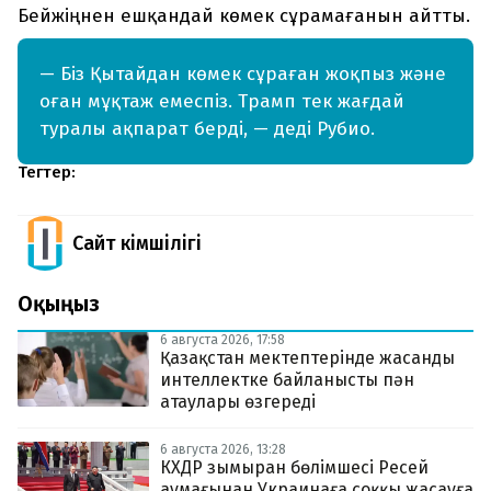
Бейжіңнен ешқандай көмек сұрамағанын айтты.
— Біз Қытайдан көмек сұраған жоқпыз және
оған мұқтаж емеспіз. Трамп тек жағдай
туралы ақпарат берді, — деді Рубио.
Тегтер:
Сайт Әкімшілігі
Оқыңыз
6 августа 2026, 17:58
Қазақстан мектептерінде жасанды
интеллектке байланысты пән
атаулары өзгереді
6 августа 2026, 13:28
КХДР зымыран бөлімшесі Ресей
аумағынан Украинаға соққы жасауға