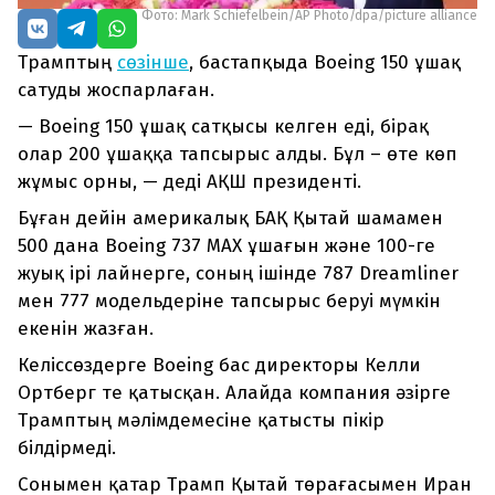
Фото: Mark Schiefelbein/AP Photo/dpa/picture alliance
Трамптың
сөзінше
, бастапқыда Boeing 150 ұшақ
сатуды жоспарлаған.
— Boeing 150 ұшақ сатқысы келген еді, бірақ
олар 200 ұшаққа тапсырыс алды. Бұл – өте көп
жұмыс орны, — деді АҚШ президенті.
Бұған дейін америкалық БАҚ Қытай шамамен
500 дана Boeing 737 MAX ұшағын және 100-ге
жуық ірі лайнерге, соның ішінде 787 Dreamliner
мен 777 модельдеріне тапсырыс беруі мүмкін
екенін жазған.
Келіссөздерге Boeing бас директоры Келли
Ортберг те қатысқан. Алайда компания әзірге
Трамптың мәлімдемесіне қатысты пікір
білдірмеді.
Сонымен қатар Трамп Қытай төрағасымен Иран