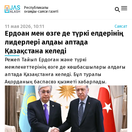
Республикалық
қоғамдық-саяси газеті
11 мая 2026, 10:11
Саясат
Жаңалықтар
Ердоған мен өзге де түркі елдерінің
Спорт
Газетке жазылу
Live
лидерлері алдағы аптада
PDF форматтағы газетті ай сайын электронды
Руханият
Қазақстанға келеді
поштаңызға алып отырыңыз. Жаңа нөмір
Аймақ
шыққан сәтте сізге бірден жіберіледі. Тек email
Архив
Режеп Тайып Ердоған және түркі
енгізіңіз, біз қалғанын өзіміз жібереміз.
Заң және тәртіп
мемлекеттерінің өзге де көшбасшылары алдағы
аптада Қазақстанға келеді. Бұл туралы
Редакциямен байланыс
Ақорданың баспасөз қызметі хабарлады.
+7 708 604 51 06
Жарнама бөлімі
+7 701 220 64 52
Пошта
zhasalash100@gmail.com