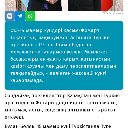
Фото: Ақорда
«13-14 мамыр күндері Қасым-Жомарт
Тоқаевтың шақыруымен Астанаға Түркия
президенті Режеп Тайып Ердоған
мемлекеттік сапармен келеді. Мемлекет
басшылары екіжақты қарым-қатынастың
қазіргі ахуалы мен даму перспективаларын
талқылайды», – делінген жексенбі күнгі
хабарламада.
Сондай-ақ президенттер Қазақстан мен Түркия
арасындағы Жоғары деңгейдегі стратегиялық
ынтымақтастық кеңесінің алтыншы отырысын
өткізеді.
Бұдан бөлек, 15 мамыр күні Түркістанда Түркі