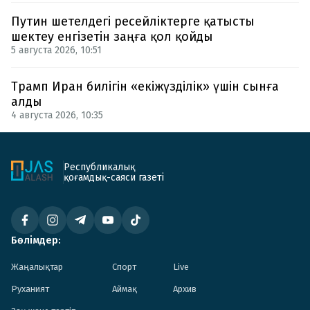
Путин шетелдегі ресейліктерге қатысты
шектеу енгізетін заңға қол қойды
5 августа 2026, 10:51
Трамп Иран билігін «екіжүзділік» үшін сынға
алды
4 августа 2026, 10:35
Республикалық
қоғамдық-саяси газеті
Бөлімдер:
Жаңалықтар
Спорт
Live
Руханият
Аймақ
Архив