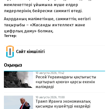
мемлекеттері ұйымына мүше елдер
лидерлерінің бейресми саммиті өтеді.
Ақорданың мәліметінше, саммиттің негізгі
тақырыбы – «Жасанды интеллект және
цифрлық даму» болмақ.
Тегтер:
Сайт Әкімшілігі
Оқыңыз
10 августа 2026, 11:42
Ресей Украинадағы қақтығысты
«қатырып қоюға» қарсы екенін
мәлімдеді
10 августа 2026, 11:00
Трамп Иранға экономикалық
қысымды күшейтуді көздейді