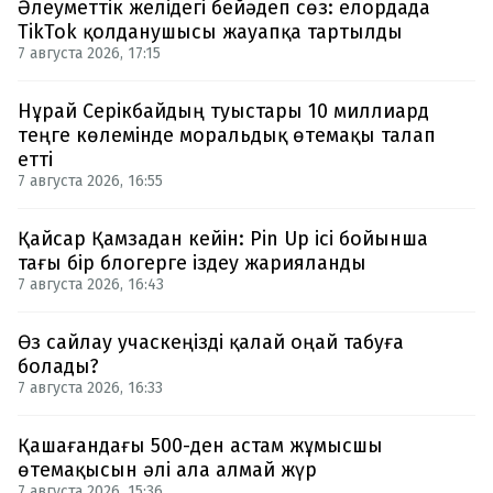
Әлеуметтік желідегі бейәдеп сөз: елордада
TikTok қолданушысы жауапқа тартылды
7 августа 2026, 17:15
Нұрай Серікбайдың туыстары 10 миллиард
теңге көлемінде моральдық өтемақы талап
етті
7 августа 2026, 16:55
Қайсар Қамзадан кейін: Pin Up ісі бойынша
тағы бір блогерге іздеу жарияланды
7 августа 2026, 16:43
Өз сайлау учаскеңізді қалай оңай табуға
болады?
7 августа 2026, 16:33
Қашағандағы 500-ден астам жұмысшы
өтемақысын әлі ала алмай жүр
7 августа 2026, 15:36