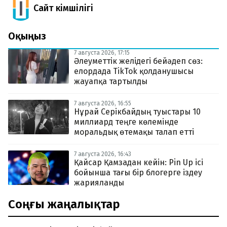
Сайт Әкімшілігі
Оқыңыз
7 августа 2026, 17:15
Әлеуметтік желідегі бейәдеп сөз:
елордада TikTok қолданушысы
жауапқа тартылды
7 августа 2026, 16:55
Нұрай Серікбайдың туыстары 10
миллиард теңге көлемінде
моральдық өтемақы талап етті
7 августа 2026, 16:43
Қайсар Қамзадан кейін: Pin Up ісі
бойынша тағы бір блогерге іздеу
жарияланды
Соңғы жаңалықтар