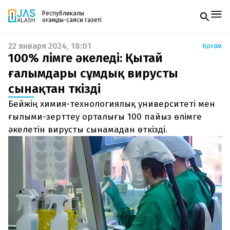
Республикалық
қоғамдық-саяси газеті
22 января 2024, 18:01
Қоғам
Жаңалықтар
100% өлімге әкеледі: Қытай
Спорт
Газетке жазылу
Live
ғалымдары сұмдық вирусты
PDF форматтағы газетті ай сайын электронды
Руханият
сынақтан өткізді
поштаңызға алып отырыңыз. Жаңа нөмір
Аймақ
шыққан сәтте сізге бірден жіберіледі. Тек email
Архив
Бейжің химия-технологиялық университеті мен
енгізіңіз, біз қалғанын өзіміз жібереміз.
Заң және тәртіп
ғылыми-зерттеу орталығы 100 пайыз өлімге
әкелетін вирусты сынамадан өткізді.
Редакциямен байланыс
+7 708 604 51 06
Жарнама бөлімі
+7 701 220 64 52
Пошта
zhasalash100@gmail.com