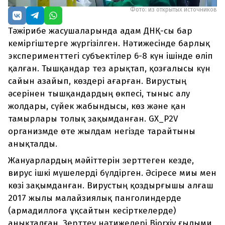
Фото: из открытых источников
Тәжірибе жасушаларында адам ДНҚ-сы бар
кеміргіштерге жүргізілген. Нәтижесінде барлық
эксперименттегі субъектілер 6-8 күн ішінде өліп
қалған. Тышқандар тез арықтап, қозғалысы күн
сайын азайып, көздері ағарған. Вирустың
әсерінен тышқандардың өкпесі, тыныс алу
жолдары, сүйек жабындысы, көз және қан
тамырлары толық зақымданған. GX_P2V
организмде өте жылдам негізде тарайтыны
анықталды.
Жануарлардың мәйіттерін зерттеген кезде,
вирус ішкі мүшелерді бүлдірген. Әсіресе миы мен
көзі зақымданған. Вирустың қоздырғышы алғаш
2017 жылы малайзиялық панголиндерде
(армадиллоға ұқсайтын кесірткелерде)
анықталған. Зерттеу нәтижелері Biorxiv ғылыми