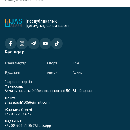
Республикалық
қоғамдық-саяси газеті
Бөлімдер:
Жаңалықтар
Спорт
Live
Руханият
Аймақ
Архив
Заң және тәртіп
Мекенжай:
Алматы қаласы. Жібек жолы көшесі 50. БЦ Квартал
Пошта:
zhasalash100@gmail.com
Жарнама бөлімі:
+7 701 220 64 52
Редакция:
+7 708 604 51 06 (WhatsApp)