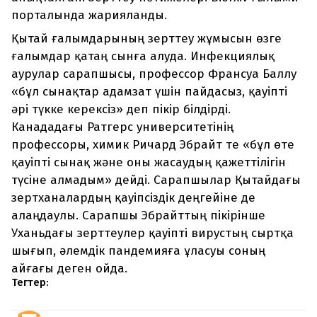
порталында жарияланды.
Қытай ғалымдарының зерттеу жұмысын өзге
ғалымдар қатаң сынға алуда. Инфекциялық
аурулар сарапшысы, профессор Франсуа Баллу
«бұл сынақтар адамзат үшін пайдасыз, қауіпті
әрі түкке керексіз» деп пікір білдірді.
Канададағы Ратгерс университетінің
профессоры, химик Ричард Эбрайт те «бұл өте
қауіпті сынақ және оны жасаудың қажеттілігін
түсіне алмадым» дейді. Сарапшылар Қытайдағы
зертханалардың қауіпсіздік деңгейіне де
алаңдаулы. Сарапшы Эбрайттың пікірінше
Уханьдағы зерттеулер қауіпті вирустың сыртқа
шығып, әлемдік пандемияға ұласуы соның
айғағы деген ойда.
Тегтер: