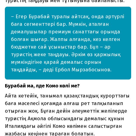
туристің таңдауы мен тұтынуына байланысты.
– Егер Бурабай туралы айтсақ, онда әртүрлі
баға сегменттері бар. Мүмкін, аталған
демалушылар премиум санаттағы орында
болған шығар. Жалпы алғанда, кез келген
бюджетке сай ұсыныстар бар. Бұл – әр
туристің жеке таңдауы. Әркім өз қаржылық
мүмкіндігіне қарай демалыс орнын
таңдайды, – деді Ербол Мырзабосынов.
Бурабай ма, әлде Комо көлі ме?
Айта кетейік, танымал қазақстандық курорттағы
баға мәселесі қоғамда алғаш рет талқыланып
отырған жоқ. Бұған дейін әлеуметтік желілерде
туристің Ақмола облысындағы демалыс құнын
Италиядағы әйгілі Комо көлімен салыстырған
жазбасы кеңінен тараған болатын.