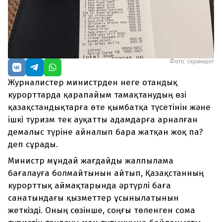
Фото: скриншот
Журналистер министрден неге отандық
курорттарда қарапайым тамақтанудың өзі
қазақстандықтарға өте қымбатқа түсетінін және
ішкі туризм тек ауқатты адамдарға арналған
демалыс түріне айналып бара жатқан жоқ па?
деп сұрады.
Министр мұндай жағдайды жалпылама
бағалауға болмайтынын айтып, Қазақстанның
курорттық аймақтарында әртүрлі баға
санатындағы қызметтер ұсынылатынын
жеткізді. Оның сөзінше, соңғы төленген сома