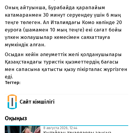
Оның айтуынша, Бурабайда қарапайым
катамаранмен 30 минут серуендеу үшін 6 мың
теңге төлеген. Ал Италиядағы Комо көлінде 20
еуроға (шамамен 10 мың теңге) екі сағат бойы
үлкен жолаушылар кемесімен саяхаттауға
мүмкіндік алған.
Осыдан кейін әлеуметтік желі қолданушылары
Қазақстандағы туристік қызметтердің бағасы
мен сапасына қатысты қызу пікірталас жүргізген
еді.
Тегтер:
Сайт Әкімшілігі
Оқыңыз
8 августа 2026, 12:44
Қытайдан тауарларды заңсыз