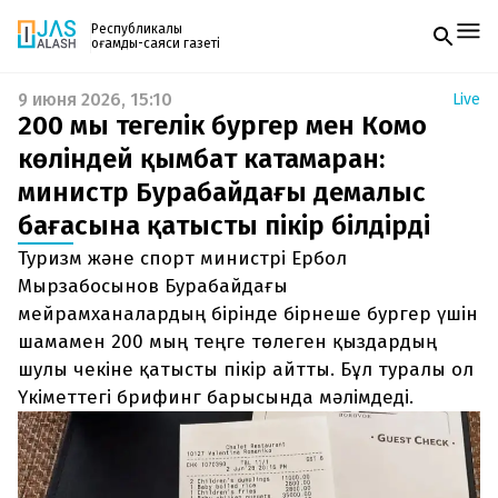
Республикалық
қоғамдық-саяси газеті
9 июня 2026, 15:10
Live
Жаңалықтар
200 мың теңгелік бургер мен Комо
Спорт
Газетке жазылу
Live
көліндей қымбат катамаран:
PDF форматтағы газетті ай сайын электронды
Руханият
министр Бурабайдағы демалыс
поштаңызға алып отырыңыз. Жаңа нөмір
Аймақ
шыққан сәтте сізге бірден жіберіледі. Тек email
Архив
бағасына қатысты пікір білдірді
енгізіңіз, біз қалғанын өзіміз жібереміз.
Заң және тәртіп
Туризм және спорт министрі Ербол
Мырзабосынов Бурабайдағы
Редакциямен байланыс
+7 708 604 51 06
мейрамханалардың бірінде бірнеше бургер үшін
Жарнама бөлімі
шамамен 200 мың теңге төлеген қыздардың
+7 701 220 64 52
Пошта
шулы чекіне қатысты пікір айтты. Бұл туралы ол
zhasalash100@gmail.com
Үкіметтегі брифинг барысында мәлімдеді.