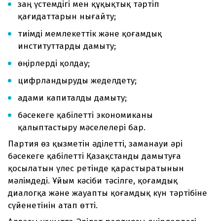
заң үстемдігі мен құқықтық тәртіп
қағидаттарын нығайту;
тиімді мемлекеттік және қоғамдық
институттарды дамыту;
өңірлерді қолдау;
цифрландыруды жеделдету;
адами капиталды дамыту;
бәсекеге қабілетті экономиканы
қалыптастыру мәселелері бар.
Партия өз қызметін әділетті, заманауи әрі
бәсекеге қабілетті Қазақстанды дамытуға
қосылатын үлес ретінде қарастыратынын
мәлімдеді. Ұйым кәсіби тәсілге, қоғамдық
диалогқа және жауапты қоғамдық күн тәртібіне
сүйенетінін атап өтті.