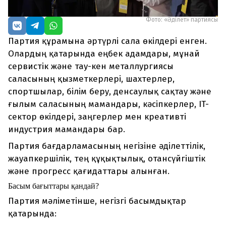
Фото: «Әділет» партиясы
Партия құрамына әртүрлі сала өкілдері енген.
Олардың қатарында еңбек адамдары, мұнай
сервистік және тау-кен металлургиясы
саласының қызметкерлері, шахтерлер,
спортшылар, білім беру, денсаулық сақтау және
ғылым саласының мамандары, кәсіпкерлер, IT-
сектор өкілдері, заңгерлер мен креативті
индустрия мамандары бар.
Партия бағдарламасының негізіне әділеттілік,
жауапкершілік, тең құқықтылық, отансүйгіштік
және прогресс қағидаттары алынған.
Басым бағыттары қандай?
Партия мәліметінше, негізгі басымдықтар
қатарында: