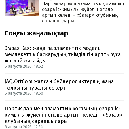
Партиялар мен азаматтық қоғамның
өзара іс-қимылы жүйелі негізде
артып келеді – «Sarap» клубының
сарапшылары
Соңғы жаңалықтар
Эмрах Кая: жаңа парламенттік модель
мемлекеттік басқарудың тиімділігін арттыруға
жағдай жасайды
6 августа 2026, 18:52
JAQ.OrtCom жалған бейнероликтердің жаңа
толқыны туралы ескертті
6 августа 2026, 18:50
Партиялар мен азаматтық қоғамның өзара іс-
қимылы жүйелі негізде артып келеді – «Sarap»
клубының сарапшылары
6 августа 2026, 17:54