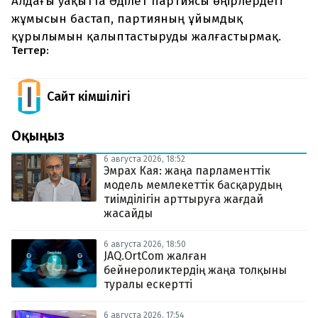
Алдағы уақытта Әділет партиясы өңірлердегі
жұмысын бастап, партияның ұйымдық
құрылымын қалыптастыруды жалғастырмақ.
Тегтер:
Сайт Әкімшілігі
Оқыңыз
6 августа 2026, 18:52
Эмрах Кая: жаңа парламенттік
модель мемлекеттік басқарудың
тиімділігін арттыруға жағдай
жасайды
6 августа 2026, 18:50
JAQ.OrtCom жалған
бейнероликтердің жаңа толқыны
туралы ескертті
6 августа 2026, 17:54