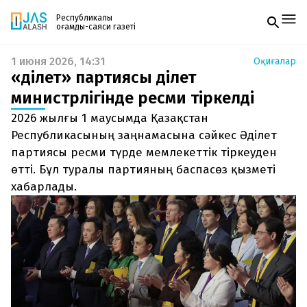
Республикалық
қоғамдық-саяси газеті
1 июня 2026, 14:31
Оқиғалар
Жаңалықтар
«Әділет» партиясы Әділет
Спорт
Газетке жазылу
Live
министрлігінде ресми тіркелді
PDF форматтағы газетті ай сайын электронды
Руханият
2026 жылғы 1 маусымда Қазақстан
поштаңызға алып отырыңыз. Жаңа нөмір
Аймақ
шыққан сәтте сізге бірден жіберіледі. Тек email
Республикасының заңнамасына сәйкес Әділет
Архив
енгізіңіз, біз қалғанын өзіміз жібереміз.
Заң және тәртіп
партиясы ресми түрде мемлекеттік тіркеуден
өтті. Бұл туралы партияның баспасөз қызметі
Редакциямен байланыс
хабарлады.
+7 708 604 51 06
Жарнама бөлімі
+7 701 220 64 52
Пошта
zhasalash100@gmail.com