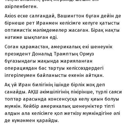
әзірленбеген.
Axios еске салғандай, Вашингтон бұған дейін де
бірнеше рет Иранмен келісімге келуге қатысты
оптимистік мәлімдемелер жасаған. Бірақ нақты
нәтиже шықпаған еді.
Соған қарамастан, америкалық екі шенеунік
президент Дональд Трамптың Ормуз
бұғазындағы жақында жарияланған
операциядан бас тартуы келіссөздердегі
ілгерілеумен байланысты екенін айтқан.
Ақ үй Иран билігінің ішінде бірлік жоқ деп
санайды. АҚШ әкімшілігінің пікірінше, түрлі саяси
топтар арасында консенсусқа келу қиын болуы
мүмкін. Кейбір америкалық шенеуніктер тіпті
алдын ала келісімге қол жеткізу мүмкіндігіне әлі
де күмәнмен қарайды.