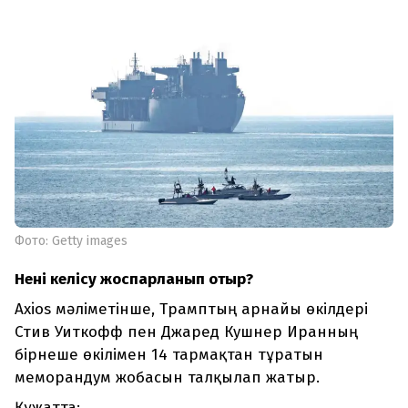
Фото: Getty images
Нені келісу жоспарланып отыр?
Axios мәліметінше, Трамптың арнайы өкілдері
Стив Уиткофф пен Джаред Кушнер Иранның
бірнеше өкілімен 14 тармақтан тұратын
меморандум жобасын талқылап жатыр.
Құжатта: