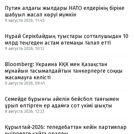
Путин алдағы жылдары НАТО елдерінің біріне
шабуыл жасап көруі мүмкін
9 августа 2026, 11:45
Нұрай Серікбайдың туыстары сотталушыдан 10
млрд теңгеден астам өтемақы талап етті
9 августа 2026, 10:12
Bloomberg: Украина КҚК мен Қазақстан
мұнайын тасымалдайтын танкерлерге соққы
жасамауға келісті
9 августа 2026, 09:41
Семейде бұрынғы әйелін бейсбол таяғымен
ұрып өлтірген ер адамға сот үкімі шықты
8 августа 2026, 12:23
Құрылтай-2026: теледебаттан кейін партиялар
өңірлерге қайта оралды