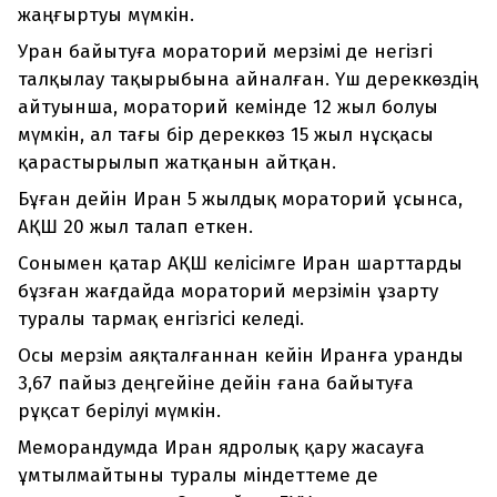
жаңғыртуы мүмкін.
Уран байытуға мораторий мерзімі де негізгі
талқылау тақырыбына айналған. Үш дереккөздің
айтуынша, мораторий кемінде 12 жыл болуы
мүмкін, ал тағы бір дереккөз 15 жыл нұсқасы
қарастырылып жатқанын айтқан.
Бұған дейін Иран 5 жылдық мораторий ұсынса,
АҚШ 20 жыл талап еткен.
Сонымен қатар АҚШ келісімге Иран шарттарды
бұзған жағдайда мораторий мерзімін ұзарту
туралы тармақ енгізгісі келеді.
Осы мерзім аяқталғаннан кейін Иранға уранды
3,67 пайыз деңгейіне дейін ғана байытуға
рұқсат берілуі мүмкін.
Меморандумда Иран ядролық қару жасауға
ұмтылмайтыны туралы міндеттеме де