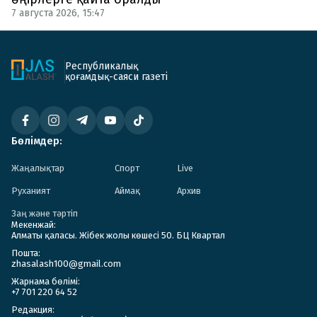
7 августа 2026, 15:47
Республикалық
қоғамдық-саяси газеті
Бөлімдер:
Жаңалықтар
Спорт
Live
Руханият
Аймақ
Архив
Заң және тәртіп
Мекенжай:
Алматы қаласы. Жібек жолы көшесі 50. БЦ Квартал
Пошта:
zhasalash100@gmail.com
Жарнама бөлімі:
+7 701 220 64 52
Редакция: