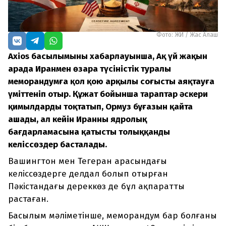
Фото: ЖИ / Жас Алаш
Axios басылымының хабарлауынша, Ақ үй жақын
арада Иранмен өзара түсіністік туралы
меморандумға қол қою арқылы соғысты аяқтауға
үміттеніп отыр. Құжат бойынша тараптар әскери
қимылдарды тоқтатып, Ормуз бұғазын қайта
ашады, ал кейін Иранның ядролық
бағдарламасына қатысты толыққанды
келіссөздер басталады.
Вашингтон мен Тегеран арасындағы
келіссөздерге делдал болып отырған
Пәкістандағы дереккөз де бұл ақпаратты
растаған.
Басылым мәліметінше, меморандум бар болғаны