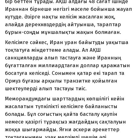
бір беттен тұрады. АҚШ алдағы 48 сағат ішінде
Ираннан бірнеше негізгі мәселе бойынша жауап
күтуде. Әзірге нақты келісім жасалған жоқ,
алайда дереккөздердің айтуынша, тараптар
бұрын-соңды мұншалықты жақын болмаған.
Келісімге сәйкес, Иран уран байытуды уақытша
тоқтатуға міндеттеме алады. Ал АҚШ
санкцияларды алып тастауға және Иранның
бұғатталған миллиардтаған доллар қаражатын
босатуға келіседі. Сонымен қатар екі тарап та
Ормуз бұғазы арқылы транзитке қойылған
шектеулерді алып тастауы тиіс.
Меморандумдағы шарттардың көпшілігі кейін
жасалатын түпкілікті келісімге байланысты
болады. Бұл соғыстың қайта басталу қаупін
немесе қазіргі тұрақсыз жағдайдың сақталуын
жоққа шығармайды. Яғни әскери әрекеттер
тоқтағанымен, ұзақ мерзімді шешім әлі