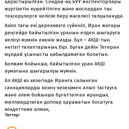
қарастырылған. Сондай-ақ БҰҰ инспекторлары
жүргізетін күшейтілген және жоспардан тыс
тексерулерге келісім беру мәселесі талқылануда.
Axios тағы екі дереккөзге сүйеніп, Иран жоғары
деңгейде байытылған уранын елден шығаруға
келісуі мүмкін екенін жазды. Бұл – АҚШ-тың
негізгі талаптарының бірі. Бұған дейін Тегеран
мұндай ұсынысты қабылдамаған болатын.
Болжам бойынша, байытылған уран АҚШ
аумағына шығарылуы мүмкін.
Ал АҚШ өз кезегінде Иранға салынған
санкцияларды кезең-кезеңімен алып тастауға
және әлем бойынша бұғатталған ирандық
миллиардтаған доллар қаражатын босатуға
міндеттеме алмақ.
Тегтер: