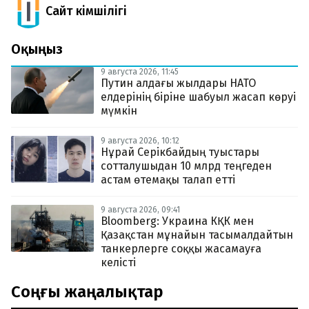
Сайт Әкімшілігі
Оқыңыз
9 августа 2026, 11:45
Путин алдағы жылдары НАТО
елдерінің біріне шабуыл жасап көруі
мүмкін
9 августа 2026, 10:12
Нұрай Серікбайдың туыстары
сотталушыдан 10 млрд теңгеден
астам өтемақы талап етті
9 августа 2026, 09:41
Bloomberg: Украина КҚК мен
Қазақстан мұнайын тасымалдайтын
танкерлерге соққы жасамауға
келісті
Соңғы жаңалықтар