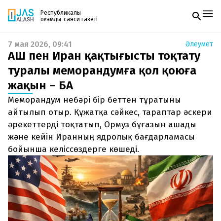
Республикалық
қоғамдық-саяси газеті
7 мая 2026, 09:41
Әлеумет
Жаңалықтар
АҚШ пен Иран қақтығысты тоқтату
Спорт
Газетке жазылу
Live
туралы меморандумға қол қоюға
PDF форматтағы газетті ай сайын электронды
Руханият
жақын – БАҚ
поштаңызға алып отырыңыз. Жаңа нөмір
Аймақ
шыққан сәтте сізге бірден жіберіледі. Тек email
Архив
Меморандум небәрі бір беттен тұратыны
енгізіңіз, біз қалғанын өзіміз жібереміз.
Заң және тәртіп
айтылып отыр. Құжатқа сәйкес, тараптар әскери
әрекеттерді тоқтатып, Ормуз бұғазын ашады
Редакциямен байланыс
және кейін Иранның ядролық бағдарламасы
+7 708 604 51 06
Жарнама бөлімі
бойынша келіссөздерге көшеді.
+7 701 220 64 52
Пошта
zhasalash100@gmail.com