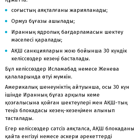
соғыстың аяқталғаны жарияланады;
Ормуз бұғазы ашылады;
Иранның ядролық бағдарламасын шектеу
мәселесі қаралады;
АҚШ санкцияларын жою бойынша 30 күндік
келіссөздер кезеңі басталады.
Бұл келіссөздер Исламабад немесе Женева
қалаларында өтуі мүмкін.
Америкалық шенеуніктің айтуынша, осы 30 күн
ішінде Иранның бұғаз арқылы кеме
қозғалысына қойған шектеулері мен АҚШ-тың
теңіз блокадасы кезең-кезеңімен алынып
тасталады.
Егер келіссөздер сәтсіз аяқталса, АҚШ блокаданы
қайта енгізуі немесе әскери әрекеттерді