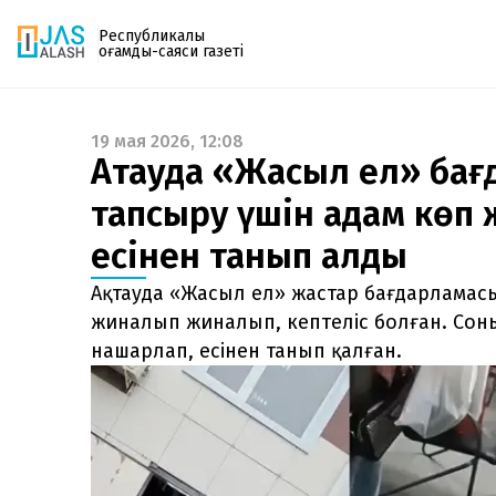
Республикалық
қоғамдық-саяси газеті
19 мая 2026, 12:08
Газетке жазылу
Ақтауда «Жасыл ел» бағ
PDF форматтағы газетті ай сайын электронды
тапсыру үшін адам көп 
поштаңызға алып отырыңыз. Жаңа нөмір
шыққан сәтте сізге бірден жіберіледі. Тек email
есінен танып қалды
енгізіңіз, біз қалғанын өзіміз жібереміз.
Ақтауда «Жасыл ел» жастар бағдарламасы
жиналып жиналып, кептеліс болған. Сон
нашарлап, есінен танып қалған.