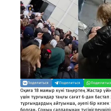
Поделиться
Поделиться
Поделитьс
Оқиға 18 мамыр күні таңертең Жастар үйі
үшін тұрғындар таңғы сағат 6-дан бастап 
тұрғындардың айтуынша, әуелі бір кезек ті
болған. Соның салдарынан түсініспеушілі