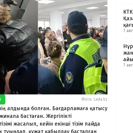
КТК
Қаз
қағ
7 авг
Нұр
жан
айы
7 авг
я
Фото: Lada.kz
нің алдында болған. Бағдарламаға қатысу
жинала бастаған. Жергілікті
зімі жасалып, кейін екінші тізім пайда
к туындап, құжат қабылдау басталған