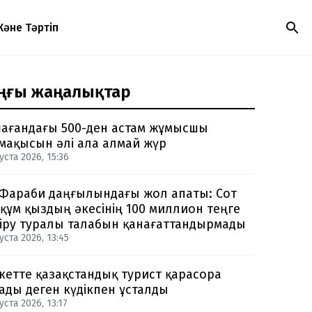
Және Тәртіп
ңғы жаңалықтар
ағандағы 500-ден астам жұмысшы
мақысын әлі ала алмай жүр
уста 2026, 15:36
Фараби даңғылындағы жол апаты: Сот
құм қыздың әкесінің 100 миллион теңге
іру туралы талабын қанағаттандырмады
уста 2026, 13:45
кетте қазақстандық турист қарасора
ады деген күдікпен ұсталды
уста 2026, 13:17