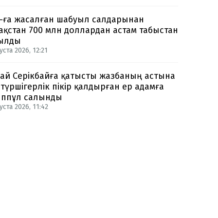
-ға жасалған шабуыл салдарынан
ақстан 700 млн доллардан астам табыстан
ылды
уста 2026, 12:21
ай Серікбайға қатысты жазбаның астына
түршігерлік пікір қалдырған ер адамға
ппұл салынды
уста 2026, 11:42