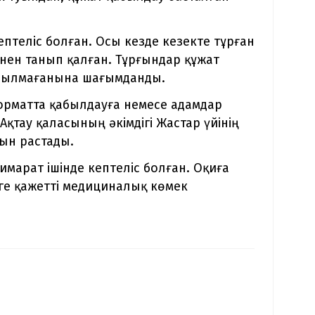
ептеліс болған. Осы кезде кезекте тұрған
інен танып қалған. Тұрғындар құжат
рылмағанына шағымданды.
форматта қабылдауға немесе адамдар
Ақтау қаласының әкімдігі Жастар үйінің
ын растады.
имарат ішінде кептеліс болған. Оқиға
е қажетті медициналық көмек