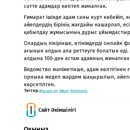
сәтте адамдар көптеп жиналған.
Ғимарат ішінде адам саны күрт көбейіп, к
әйелдердің бірінің жағдайы нашарлап, ес
қабылдау жұмысының дұрыс ұйымдасты
Олардың пікірінше, өтінімдерді онлайн 
ағынын алдын ала реттеуге болатын еді. 
алдына 100-ден астам адамның жиналған
Ведомство мәліметінше, адам көптігінен ғ
орнына жедел жәрдем шақырылып, әйелг
көрсетілген.
Тегтер:
Жасыл ел
Ақтау
Кептеліс
Сайт Әкімшілігі
Оқыңыз