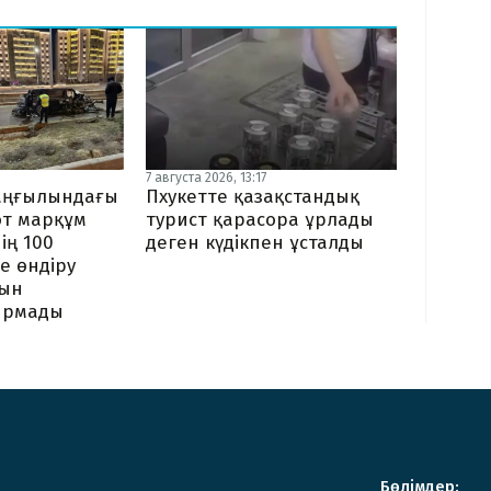
7 августа 2026, 13:17
Пхукетте қазақстандық
аңғылындағы
турист қарасора ұрлады
от марқұм
деген күдікпен ұсталды
ің 100
е өндіру
бын
ырмады
Бөлімдер: