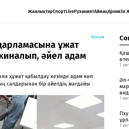
Жаңалықтар
Спорт
Live
Руханият
Аймақ
Архив
Заң 
Со
Қоғам
дарламасына құжат
Қаш
жиналып, әйел адам
өте
7 авг
на құжат қабылдау кезінде адам көп
Әл-
ың салдарынан бір әйелдің жағдайы
мар
өнд
7 авг
Пху
ұрл
7 авг