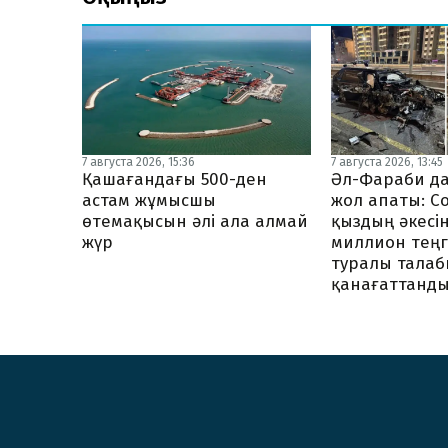
7 августа 2026, 15:36
7 августа 2026, 13:45
Қашағандағы 500-ден
Әл-Фараби д
астам жұмысшы
жол апаты: С
өтемақысын әлі ала алмай
қыздың әкесін
жүр
миллион теңг
туралы тала
қанағаттанд