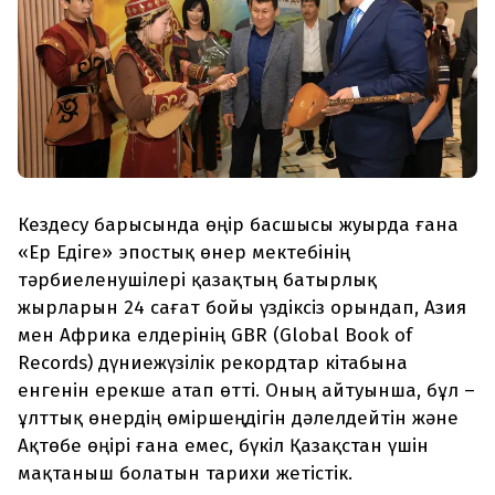
Кездесу барысында өңір басшысы жуырда ғана
«Ер Едіге» эпостық өнер мектебінің
тәрбиеленушілері қазақтың батырлық
жырларын 24 сағат бойы үздіксіз орындап, Азия
мен Африка елдерінің GBR (Global Book of
Records) дүниежүзілік рекордтар кітабына
енгенін ерекше атап өтті. Оның айтуынша, бұл –
ұлттық өнердің өміршеңдігін дәлелдейтін және
Ақтөбе өңірі ғана емес, бүкіл Қазақстан үшін
мақтаныш болатын тарихи жетістік.