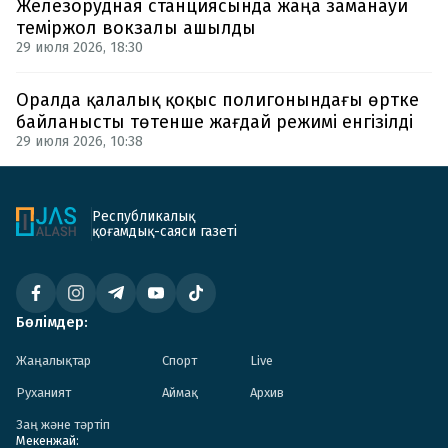
Железорудная станциясында жаңа заманауи
теміржол вокзалы ашылды
29 июля 2026, 18:30
Оралда қалалық қоқыс полигонындағы өртке
байланысты төтенше жағдай режимі енгізілді
29 июля 2026, 10:38
Республикалық
қоғамдық-саяси газеті
Бөлімдер:
Жаңалықтар
Спорт
Live
Руханият
Аймақ
Архив
Заң және тәртіп
Мекенжай: