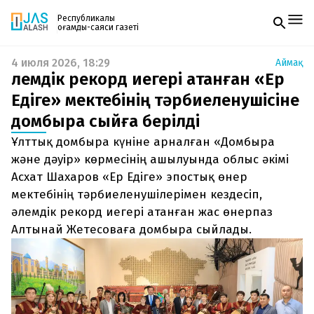
Республикалық
қоғамдық-саяси газеті
4 июля 2026, 18:29
Аймақ
Жаңалықтар
Әлемдік рекорд иегері атанған «Ер
Спорт
Газетке жазылу
Live
Едіге» мектебінің тәрбиеленушісіне
PDF форматтағы газетті ай сайын электронды
Руханият
домбыра сыйға берілді
поштаңызға алып отырыңыз. Жаңа нөмір
Аймақ
шыққан сәтте сізге бірден жіберіледі. Тек email
Архив
Ұлттық домбыра күніне арналған «Домбыра
енгізіңіз, біз қалғанын өзіміз жібереміз.
Заң және тәртіп
және дәуір» көрмесінің ашылуында облыс әкімі
Асхат Шахаров «Ер Едіге» эпостық өнер
Редакциямен байланыс
мектебінің тәрбиеленушілерімен кездесіп,
+7 708 604 51 06
Жарнама бөлімі
әлемдік рекорд иегері атанған жас өнерпаз
+7 701 220 64 52
Алтынай Жетесоваға домбыра сыйлады.
Пошта
zhasalash100@gmail.com