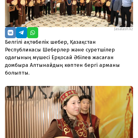
Jasalash.kz
Белгілі ақтөбелік шебер, Қазақстан
Республикасы Шеберлер және суретшілер
одағының мүшесі Ерқосай Әбілев жасаған
домбыра Алтынайдың көптен бергі арманы
болыпты.