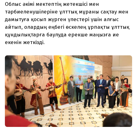
Облыс әкімі мектептің жетекшісі мен
тәрбиеленушілеріне ұлттық мұраны сақтау мен
дамытуға қосып жүрген үлестері үшін алғыс
айтып, олардың еңбегі өскелең ұрпақты ұлттық
құндылықтарға баулуда ерекше маңызға ие
екенін жеткізді.