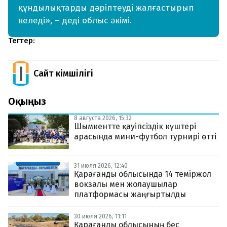
құндылықтарды дәріптеуді жалғастырып
келеді», – деді облыс әкімі.
Тегтер:
Сайт Әкімшілігі
Оқыңыз
8 августа 2026, 15:32
Шымкентте қауіпсіздік күштері
арасында мини-футбол турнирі өтті
31 июля 2026, 12:40
Қарағанды облысында 14 теміржол
вокзалы мен жолаушылар
платформасы жаңғыртылды
30 июля 2026, 11:11
Қарағанды облысының бес