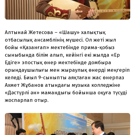
Алтынай Жетесова – «Шашу» халықтық
отбасылық ансамблінің мүшесі. Ол жеті жыл
бойы «Қазанғап» мектебінде прима-қобыз
сыныбында білім алып, кейінгі екі жылда «Ер
Едіге» эпостық өнер мектебінде домбыра
орындаушылығы мен жыраулық өнерді меңгеріп
келеді. Биыл 9-сыныпты аяқтаған жас өнерпаз
Ахмет Жұбанов атындағы музыка колледжіне
«Дәстүрлі ән» мамандығы бойынша оқуға түсуді
жоспарлап отыр.