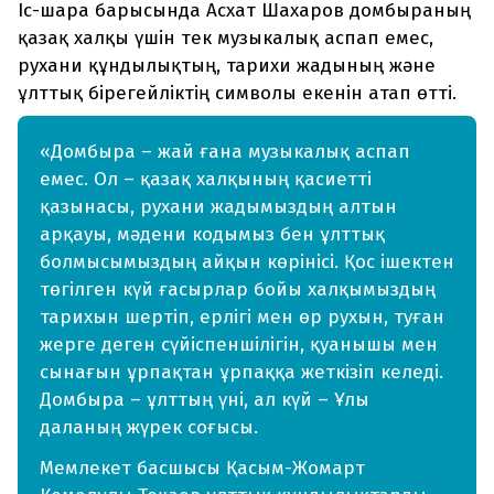
Іс-шара барысында Асхат Шахаров домбыраның
қазақ халқы үшін тек музыкалық аспап емес,
рухани құндылықтың, тарихи жадының және
ұлттық бірегейліктің символы екенін атап өтті.
«Домбыра – жай ғана музыкалық аспап
емес. Ол – қазақ халқының қасиетті
қазынасы, рухани жадымыздың алтын
арқауы, мәдени кодымыз бен ұлттық
болмысымыздың айқын көрінісі. Қос ішектен
төгілген күй ғасырлар бойы халқымыздың
тарихын шертіп, ерлігі мен өр рухын, туған
жерге деген сүйіспеншілігін, қуанышы мен
сынағын ұрпақтан ұрпаққа жеткізіп келеді.
Домбыра – ұлттың үні, ал күй – Ұлы
даланың жүрек соғысы.
Мемлекет басшысы Қасым-Жомарт