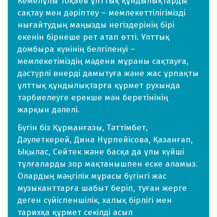
Кемелұлы Тоқаев ұлттық құндылықтарды
сақтау мен дәріптеу – мемлекеттілігімізді
нығайтудың маңызды негіздерінің бірі
екенін бірнеше рет атап өтті. Ұлттық
домбыра күнінің белгіленуі –
мемлекетіміздің мәдени мұраны сақтауға,
дәстүрлі өнерді дамытуға және жас ұрпақты
ұлттық құндылықтарға құрмет рухында
тәрбиелеуге ерекше мән беретінінің
жарқын дәлелі.
Бүгін біз Құрманғазы, Тәттімбет,
Дәулеткерей, Дина Нұрпейісова, Қазанғап,
Ықылас, Сейтек және басқа да ұлы күйші
тұлғаларды зор мақтанышпен еске аламыз.
Олардың мәңгілік мұрасы бүгінгі жас
музыканттарға шабыт беріп, туған жерге
деген сүйіспеншілік, халық бірлігі мен
тарихқа құрмет секілді асыл