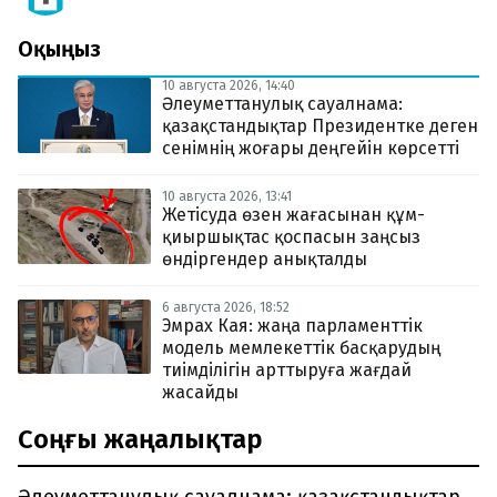
Оқыңыз
10 августа 2026, 14:40
Әлеуметтанулық сауалнама:
қазақстандықтар Президентке деген
сенімнің жоғары деңгейін көрсетті
10 августа 2026, 13:41
Жетісуда өзен жағасынан құм-
қиыршықтас қоспасын заңсыз
өндіргендер анықталды
6 августа 2026, 18:52
Эмрах Кая: жаңа парламенттік
модель мемлекеттік басқарудың
тиімділігін арттыруға жағдай
жасайды
Соңғы жаңалықтар