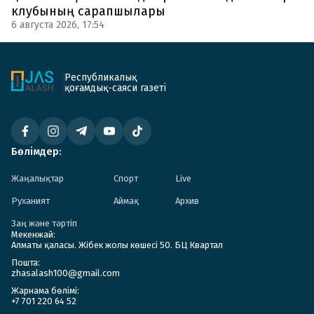
клубының сарапшылары
6 августа 2026, 17:54
Республикалық
қоғамдық-саяси газеті
Бөлімдер:
Жаңалықтар
Спорт
Live
Руханият
Аймақ
Архив
Заң және тәртіп
Мекенжай:
Алматы қаласы. Жібек жолы көшесі 50. БЦ Квартал
Пошта:
zhasalash100@gmail.com
Жарнама бөлімі:
+7 701 220 64 52