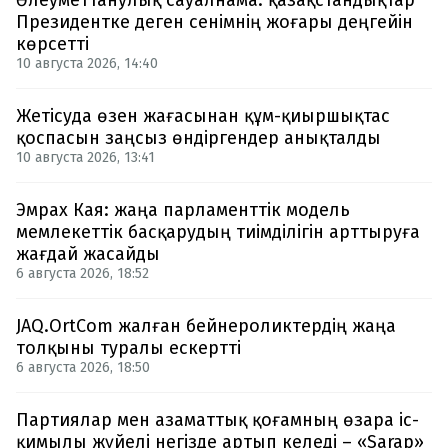
Әлеуметтанулық сауалнама: қазақстандықтар
Президентке деген сенімнің жоғары деңгейін
көрсетті
10 августа 2026, 14:40
Жетісуда өзен жағасынан құм-қиыршықтас
қоспасын заңсыз өндіргендер анықталды
10 августа 2026, 13:41
Эмрах Кая: жаңа парламенттік модель
мемлекеттік басқарудың тиімділігін арттыруға
жағдай жасайды
6 августа 2026, 18:52
JAQ.OrtCom жалған бейнероликтердің жаңа
толқыны туралы ескертті
6 августа 2026, 18:50
Партиялар мен азаматтық қоғамның өзара іс-
қимылы жүйелі негізде артып келеді – «Sarap»