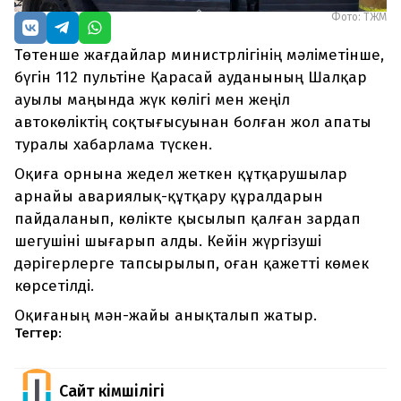
Фото: ТЖМ
Төтенше жағдайлар министрлігінің мәліметінше,
бүгін 112 пультіне Қарасай ауданының Шалқар
ауылы маңында жүк көлігі мен жеңіл
автокөліктің соқтығысуынан болған жол апаты
туралы хабарлама түскен.
Оқиға орнына жедел жеткен құтқарушылар
арнайы авариялық-құтқару құралдарын
пайдаланып, көлікте қысылып қалған зардап
шегушіні шығарып алды. Кейін жүргізуші
дәрігерлерге тапсырылып, оған қажетті көмек
көрсетілді.
Оқиғаның мән-жайы анықталып жатыр.
Тегтер:
Сайт Әкімшілігі