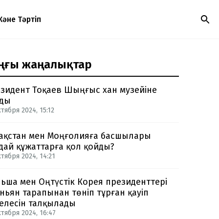
Және Тәртіп
ңғы жаңалықтар
зидент Тоқаев Шыңғыс хан музейіне
ды
тября 2024, 15:12
ақстан мен Моңғолияға басшылары
дай құжаттарға қол қойды?
ктября 2024, 14:21
ьша мен Оңтүстік Корея президенттері
ньян тарапынан төніп тұрған қауіп
елесін талқылады
ктября 2024, 16:47