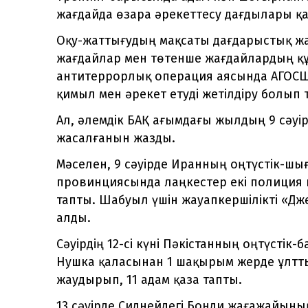
жағдайда өзара әрекеттесу дағдылары қ
Оқу-жаттығудың мақсаты дағдарыстық жа
жағдайлар мен төтенше жағдайлардың құ
антитеррорлық операция аясында АГОСШ 
қимыл мен әрекет етуді жетілдіру болып
Ал, әлемдік БАҚ ағымдағы жылдың 9 сәуірі
жасалғанын жазды.
Мәселен, 9 сәуірде Иранның оңтүстік-ш
провинциясында лаңкестер екі полиция к
тапты. Шабуыл үшін жауапкершілікті «Дж
алды.
Сәуірдің 12-сі күні Пәкістанның оңтүсті
Нушка қаласынан 1 шақырым жерде ұлтты
жаудырып, 11 адам қаза тапты.
13 сәуірде Сиднейдегі Бонди жағажайын