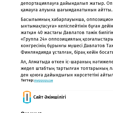
депортациялауға дайындалып жатыр. О
қамауға алуына шағымданатынын айтты.
Басылымның хабарлауынша, оппозиционер
ынтымақтасуға» келіспейтінін бұған дейі
жатқан 40 жастағы Давлатов тәжік биліг
«Группа 24» оппозициялық қозғалыстары
конгресінің бұрынғы мүшесі Давлатов Тәж
Финляндияда ұсталған, бірақ кейін босат
Ал, Алматыда өткен іс-шараның нәтижелер
жедел штабтың тартылған топтарының ла
ден қоюға дайындығын көрсететіні айтыл
Тегтер:
терроризм
Сайт Әкімшілігі