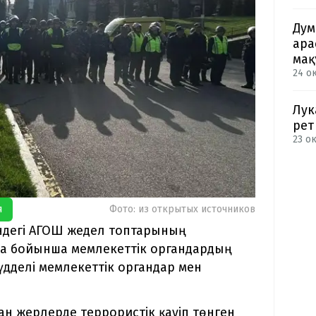
Дум
ара
мақ
24 о
Лук
рет
23 ок
я
Фото: из открытых источников
індегі АГОШ жедел топтарының
ма бойынша мемлекеттік органдардың
мүдделі мемлекеттік органдар мен
н жерлерде террористік қауіп төнген