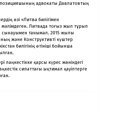
ппозицияшының адвокаты Давлатовтың
дің өзі «Литва билігімен
н мәлімдеген. Литвада тоғыз жыл тұрып
ін сынауымен танымал. 2015 жылы
ның және Конструктивті күштер
ікстан билігінің өтініші бойынша
ылған.
і лаңкестікке қарсы күрес жөніндегі
ңкестік сипаттағы ықтимал қауіптерге
ған.