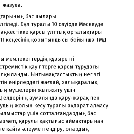
 жазуда.
лықтарының басшылары
гіледі. Бұл туралы 10 сәуірде Мәскеуде
лаңкестікке қарсы ұлттық орталықтары
II кеңесінің қорытындысы бойынша ТМД
ы мемлекеттердің құзыретті
тремистік қауіптерге қарсы тұрудағы
талқыланды. Ынтымақтастықтың негізгі
ін өңірлердегі жағдай, халықаралық
дың мүшелерін жылжыту үшін
 елдерінің аумағында қару-жарақ пен
тудың жолын кесу туралы ақпарат алмасу
қылмыстар үшін сотталғандардың бас
зметі, қарулы қақтығыс аймақтарынан
е қайта әлеуметтендіру, олардың