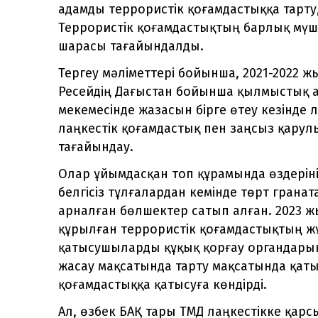
адамды террористік қоғамдастыққа тарту,
Террористік қоғамдастықтың барлық мүше
шарасы тағайындалды.
Тергеу мәліметтері бойынша, 2021-2022
Ресейдің Дағыстан бойынша қылмыстық а
мекемесінде жазасын бірге өтеу кезінде 
лаңкестік қоғамдастық пен заңсыз қарулы
тағайындау.
Олар ұйымдасқан топ құрамында өздерін
белгісіз тұлғалардан кемінде төрт грана
арналған бөлшектер сатып алған. 2023
құрылған террористік қоғамдастықтың жұ
қатысушыларды құқық қорғау органдарын
жасау мақсатында тарту мақсатында қаты
қоғамдастыққа қатысуға көндірді.
Ал, өзбек БАҚ тары ТМД лаңкестікке қа