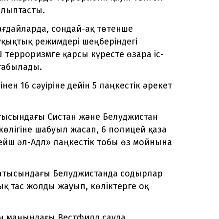
алыптасты.
ғдайларда, сондай-ақ төтенше
қықтық режимдері шеңберіндегі
терроризмге қарсы күресте өзара іс-
 табылады.
нен 16 сәуіріне дейін 5 лаңкестік әрекет
ығысындағы Систан және Белуджистан
өлігіне шабуыл жасап, 6 полицей қаза
ейш әл-Адл» лаңкестік тобы өз мойнына
к-батысындағы Белуджистанда содырлар
қ тас жолды жауып, көліктерге оқ
ың маңындағы Вестфилд сауда