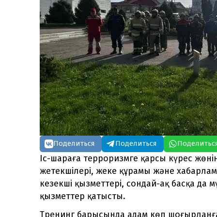
Поделиться
Поделиться
Поделитьс
Іс-шараға терроризмге қарсы күрес жөн
жетекшілері, жеке құрамы және хабарла
кезекші қызметтері, сондай-ақ басқа да 
қызметтер қатысты.
Тренинг барысында адам көп шоғырланға