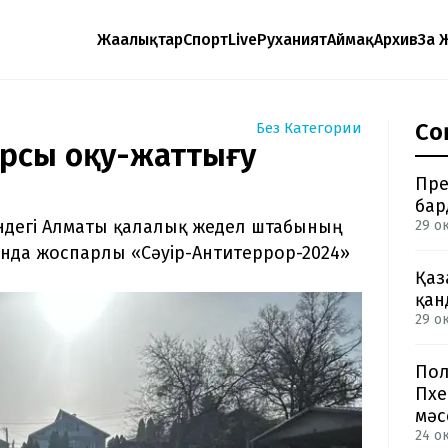
Жаңалықтар
Спорт
Live
Руханият
Аймақ
Архив
Заң 
Со
Без Категории
арсы оқу-жаттығу
Пре
бар
ндегі Алматы қалалық жедел штабының
29 ок
нда жоспарлы «Сәуір-Антитеррор-2024»
Қаз
қан
29 о
Пол
Пхе
мәс
24 о