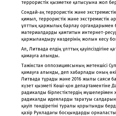
террористік қызметке қатысуына жол бе
Сондай-ақ террористік және экстремистік
қимыл, террористік және экстремистік ә
ұлттық қаржылық барлау органдарымен бі
материалдарды қамтитын интернет-ресур
қаржыландыру көздерінің жолын кесу бо
Ал, Литвада елдің ұлттық қауіпсіздігіне 
қамауға алынды.
Тәжікстан оппозициясының жетекшісі Сул
қамауға алынды, деп хабарлады оның өкі
Литвада тұрады және 2016 жылы саяси б
күзет қызметі Көші-қон департаментіне 
радикалды бірлестіктердің мүшелерімен
радикалды идеяларды таратуы салдарынан
қауіп төндіретіні туралы қорытынды берд
қазір Рукладағы босқындарды орналасты