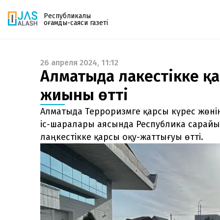
Республикалық
қоғамдық-саяси газеті
26 апреля 2024, 11:12
Газетке жазылу
Алматыда лаңкестікке қ
PDF форматтағы газетті ай сайын электронды
жиыны өтті
поштаңызға алып отырыңыз. Жаңа нөмір
шыққан сәтте сізге бірден жіберіледі. Тек email
Алматыда Терроризмге қарсы күрес жөні
енгізіңіз, біз қалғанын өзіміз жібереміз.
іс-шаралары аясында Республика сарайы
лаңкестікке қарсы оқу-жаттығуы өтті.