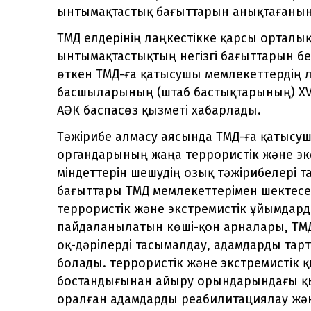
ынтымақтастық бағыттарын анықтағанын
ТМД елдерінің лаңкестікке қарсы орта
ынтымақтастықтың негізгі бағыттарын бел
өткен ТМД-ға қатысушы мемлекеттердің 
басшыларының (штаб бастықтарының) XV
АӘК баспасөз қызметі хабарлады.
Тәжірибе алмасу аясында ТМД-ға қатысуш
органдарының жаңа террористік және экс
міндеттерін шешудің озық тәжірибелері 
бағыттары ТМД мемлекеттерімен шектесет
террористік және экстремистік ұйымдар
пайдаланылатын көші-қон арналары, ТМД
оқ-дәрілерді тасымалдау, адамдарды тар
болады. террористік және экстремистік 
бостандығынан айыру орындарындағы қы
оралған адамдарды реабилитациялау жән