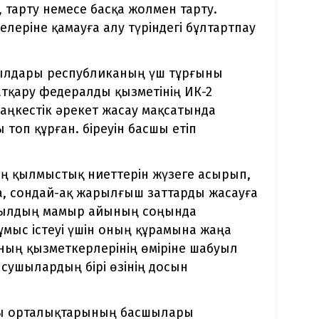
 тарту немесе басқа жолмен тарту.
леріне қамауға алу түріндегі бұлтартпау
 жылдары республиканың үш тұрғыны
тқару федералды қызметінің ИК-2
лаңкестік әрекет жасау мақсатында
 топ құрған. біреуін басшы етіп
ің қылмыстық ниеттерін жүзеге асырып,
та, сондай-ақ жарылғыш заттарды жасауға
 жылдың мамыр айының соңында
мыс істеуі үшін оның құрамына жаңа
ың қызметкерлерінің өміріне шабуыл
сушылардың бірі өзінің досын
рсы орталықтарының басшылары