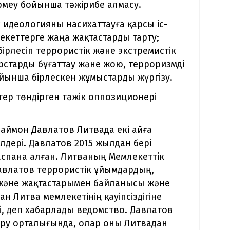
рмеу бойынша тәжірибе алмасу.
 идеологияны насихаттауға қарсы іс-
рекеттерге жаңа жақтастарды тарту;
рлесіп террористік және экстремистік
старды бұғаттау және жою, терроризмді
йынша бірлескен жұмыстарды жүргізу.
қатер төндірген тәжік оппозиционері
аймон Давлатов Литвада екі айға
лдері. Давлатов 2015 жылдан бері
аспана алған. Литваның Мемлекеттік
Давлатов террористік ұйымдардың,
 және жақтастарымен байланысы және
 Литва мемлекетінің қауіпсіздігіне
і, деп хабарлады ведомство. Давлатов
ру орталығында, олар оны Литвадан