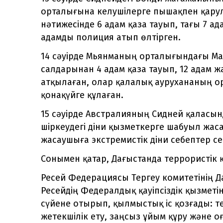
орталығына келушілерге пышақпен қару
нәтижесінде 6 адам қаза тауып, тағы 7 
адамды полиция атып өлтірген.
14 сәуірде Мьянманың орталығындағы М
салдарынан 4 адам қаза тауып, 12 адам
атқылаған, олар қалалық аурухананың о
қонақүйге құлаған.
15 сәуірде Австралияның Сидней қаласы
шіркеудегі діни қызметкерге шабуыл жас
жасаушыға экстремистік діни себептер се
Сонымен қатар, Дағыстанда террористік қ
Ресей Федерациясы Тергеу комитетінің 
Ресейдің Федералдық қауіпсіздік қызмет
сүйене отырып, қылмыстық іс қозғады: т
жетекшілік ету, заңсыз ұйым құру және о