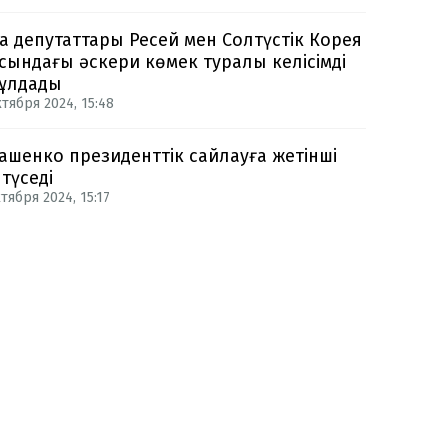
а депутаттары Ресей мен Солтүстік Корея
сындағы әскери көмек туралы келісімді
ұлдады
ктября 2024, 15:48
ашенко президенттік сайлауға жетінші
 түседі
тября 2024, 15:17