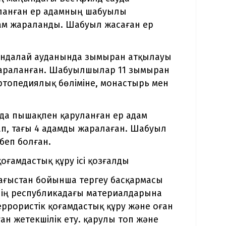
ланған ер адамның шабуылы
адам жараланды. Шабуыл жасаған ер
андалай ауданында зымыран атқылауы
 жараланған. Шабуылшылар 11 зымыран
ртопедиялық бөліміне, монастырь мен
нда пышақпен қаруланған ер адам
ап, тағы 4 адамды жаралаған. Шабуыл
беп болған.
оғамдастық құру ісі қозғалды
Дағыстан бойынша тергеу басқармасы
інің республикадағы материалдарына
еррористік қоғамдастық құру және оған
ған жетекшілік ету. қарулы топ және