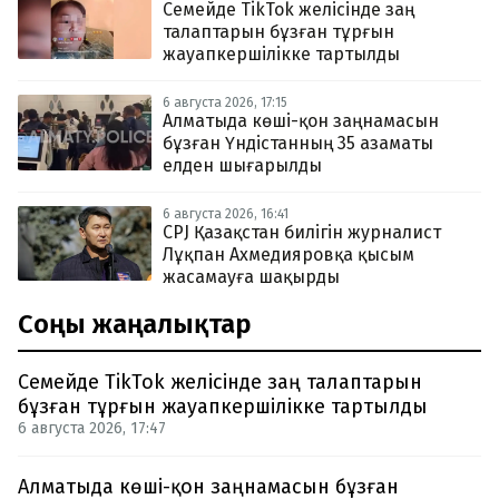
Семейде TikTok желісінде заң
талаптарын бұзған тұрғын
жауапкершілікке тартылды
6 августа 2026, 17:15
Алматыда көші-қон заңнамасын
бұзған Үндістанның 35 азаматы
елден шығарылды
6 августа 2026, 16:41
CPJ Қазақстан билігін журналист
Лұқпан Ахмедияровқа қысым
жасамауға шақырды
Соңғы жаңалықтар
Семейде TikTok желісінде заң талаптарын
бұзған тұрғын жауапкершілікке тартылды
6 августа 2026, 17:47
Алматыда көші-қон заңнамасын бұзған