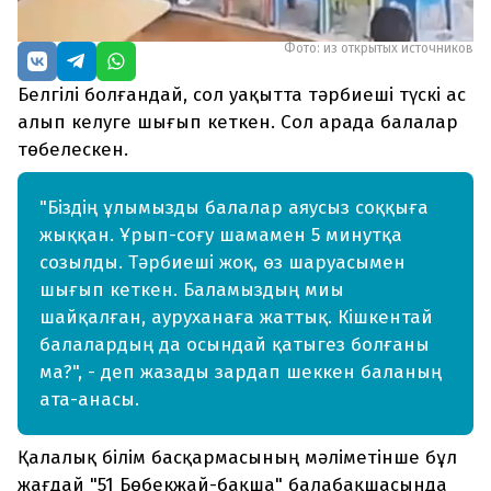
Фото: из открытых источников
Белгілі болғандай, сол уақытта тәрбиеші түскі ас
алып келуге шығып кеткен. Сол арада балалар
төбелескен.
"Біздің ұлымызды балалар аяусыз соққыға
жыққан. Ұрып-соғу шамамен 5 минутқа
созылды. Тәрбиеші жоқ, өз шаруасымен
шығып кеткен. Баламыздың миы
шайқалған, ауруханаға жаттық. Кішкентай
балалардың да осындай қатыгез болғаны
ма?", - деп жазады зардап шеккен баланың
ата-анасы.
Қалалық білім басқармасының мәліметінше бұл
жағдай "51 Бөбекжай-бақша" балабақшасында