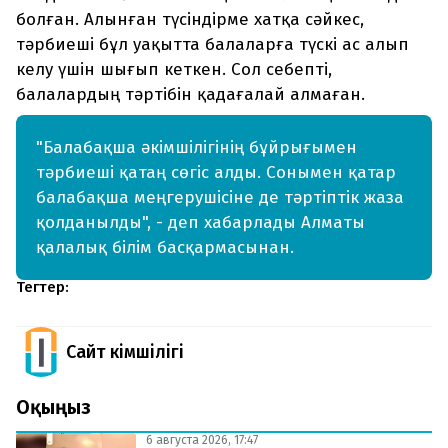
болған. Алынған түсіндірме хатқа сәйкес,
тәрбиеші бұл уақытта балаларға түскі ас алып
келу үшін шығып кеткен. Сол себепті,
балалардың тәртібін қадағалай алмаған.
"Балабақша әкімшілігінің бұйрығымен
тәрбиеші қатаң сөгіс алды. Сонымен қатар
балабақша меңгерушісіне де тәртіптік жаза
қолданылды", - деп хабарлады Алматы
қалалық білім басқармасынан.
Тегтер:
Сайт Әкімшілігі
Оқыңыз
6 августа 2026, 17:47