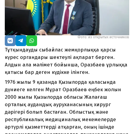
Фото: из открытых источников
Тұтқындауды сыбайлас жемқорлыққа қарсы
күрес органдары шектеулі ақпарат берген.
Алдын ала мәлімет бойынша, Оразбаев ұрлыққа
қатысы бар деген күдікке ілінген.
1976 жылы 9 қазанда Қызылорда қаласында
дүниеге келген Мұрат Оразбаев еңбек жолын
2000 жылы Қызылорда облысы Жалағаш
орталық аудандық ауруханасының хирург
дәрігері болып бастаған. Облыстық және
республикалық медициналық мекемелерде
әртүрлі қызметтерді атқарған, оның ішінде