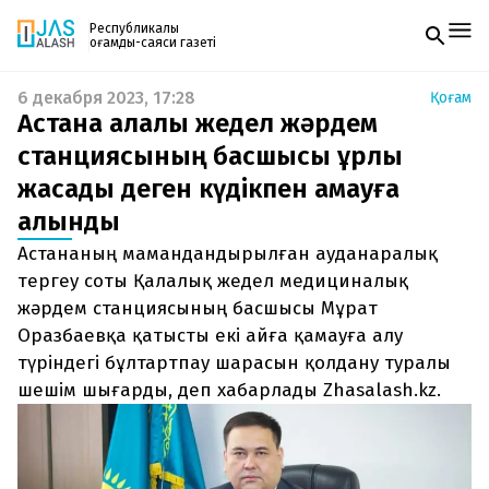
Республикалық
қоғамдық-саяси газеті
6 декабря 2023, 17:28
Қоғам
Жаңалықтар
Астана қалалық жедел жәрдем
Спорт
Газетке жазылу
Live
станциясының басшысы ұрлық
PDF форматтағы газетті ай сайын электронды
Руханият
жасады деген күдікпен қамауға
поштаңызға алып отырыңыз. Жаңа нөмір
Аймақ
шыққан сәтте сізге бірден жіберіледі. Тек email
Архив
алынды
енгізіңіз, біз қалғанын өзіміз жібереміз.
Заң және тәртіп
Астананың мамандандырылған ауданаралық
тергеу соты Қалалық жедел медициналық
Редакциямен байланыс
+7 708 604 51 06
жәрдем станциясының басшысы Мұрат
Жарнама бөлімі
Оразбаевқа қатысты екі айға қамауға алу
+7 701 220 64 52
Пошта
түріндегі бұлтартпау шарасын қолдану туралы
zhasalash100@gmail.com
шешім шығарды, деп хабарлады Zhasalash.kz.