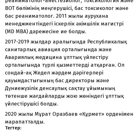
реаниматолог-анестезиолог, токсикология және
ВОТ бөлімінің меңгерушісі, бас токсиколог және
бас реаниматолог. 2011 жылы аурухана
менеджментіндегі іскерлік әкімшілік магистрі
(MD MBA) дәрежесіне ие болды.
2017-2019 жылдар аралығында Республикалық
санитарлық авиация орталығында және
Авариялық медицина ұлттық үйлестіру
орталығында түрлі қызметтерді атқарған. Ол
сондай-ақ Жедел жәрдем дәрігерлері
қауымдастығының бас директоры және
Дүниежүзілік денсаулық сақтау ұйымының
төтенше жағдайларды жою жөніндегі ұлттық
үйлестірушісі болды.
2020 жылы Мұрат Оразбаев «Құрмет» орденімен
марапатталды.
Тегтер: