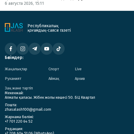
6 августа 2026, 15:11
Республикалық
қоғамдық-саяси газеті
Бөлімдер:
Жаңалықтар
Спорт
Live
Руханият
Аймақ
Архив
Заң және тәртіп
Мекенжай:
Алматы қаласы. Жібек жолы көшесі 50. БЦ Квартал
Пошта:
zhasalash100@gmail.com
Жарнама бөлімі:
+7 701 220 64 52
Редакция:
+7 708 604 51 06 (WhatsApp)