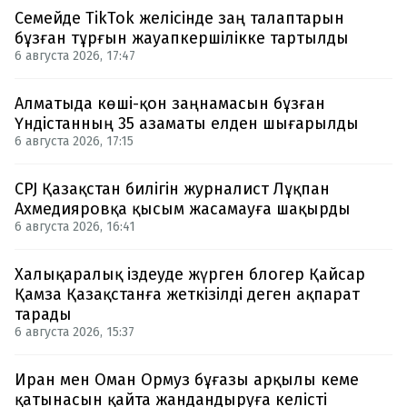
Семейде TikTok желісінде заң талаптарын
бұзған тұрғын жауапкершілікке тартылды
6 августа 2026, 17:47
Алматыда көші-қон заңнамасын бұзған
Үндістанның 35 азаматы елден шығарылды
6 августа 2026, 17:15
CPJ Қазақстан билігін журналист Лұқпан
Ахмедияровқа қысым жасамауға шақырды
6 августа 2026, 16:41
Халықаралық іздеуде жүрген блогер Қайсар
Қамза Қазақстанға жеткізілді деген ақпарат
тарады
6 августа 2026, 15:37
Иран мен Оман Ормуз бұғазы арқылы кеме
қатынасын қайта жандандыруға келісті