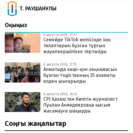
Т. РАУШАНҰЛЫ
Оқыңыз
6 августа 2026, 17:47
Семейде TikTok желісінде заң
талаптарын бұзған тұрғын
жауапкершілікке тартылды
6 августа 2026, 17:15
Алматыда көші-қон заңнамасын
бұзған Үндістанның 35 азаматы
елден шығарылды
6 августа 2026, 16:41
CPJ Қазақстан билігін журналист
Лұқпан Ахмедияровқа қысым
жасамауға шақырды
Соңғы жаңалықтар