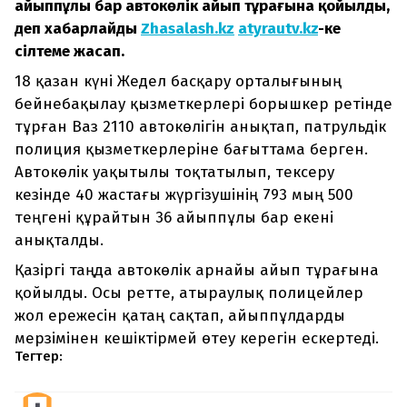
айыппұлы бар автокөлік айып тұрағына қойылды,
деп хабарлайды
Zhasalash.kz
atyrautv.kz
-ке
сілтеме жасап.
18 қазан күні Жедел басқару орталығының
бейнебақылау қызметкерлері борышкер ретінде
тұрған Ваз 2110 автокөлігін анықтап, патрульдік
полиция қызметкерлеріне бағыттама берген.
Автокөлік уақытылы тоқтатылып, тексеру
кезінде 40 жастағы жүргізушінің 793 мың 500
теңгені құрайтын 36 айыппұлы бар екені
анықталды.
Қазіргі таңда автокөлік арнайы айып тұрағына
қойылды. Осы ретте, атыраулық полицейлер
жол ережесін қатаң сақтап, айыппұлдарды
мерзімінен кешіктірмей өтеу керегін ескертеді.
Тегтер: