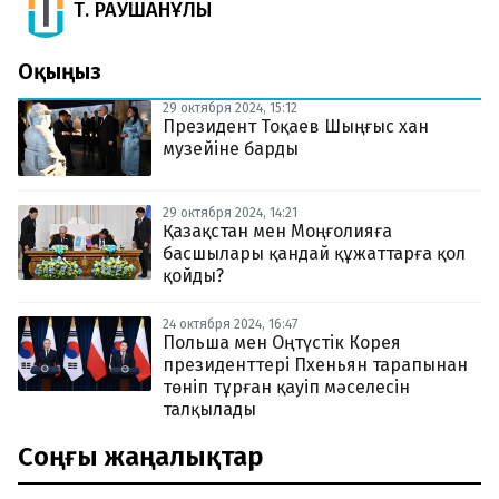
Т. РАУШАНҰЛЫ
Оқыңыз
29 октября 2024, 15:12
Президент Тоқаев Шыңғыс хан
музейіне барды
29 октября 2024, 14:21
Қазақстан мен Моңғолияға
басшылары қандай құжаттарға қол
қойды?
24 октября 2024, 16:47
Польша мен Оңтүстік Корея
президенттері Пхеньян тарапынан
төніп тұрған қауіп мәселесін
талқылады
Соңғы жаңалықтар