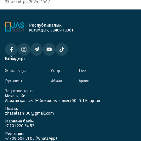
23 октября 2024, 15:17
Республикалық
қоғамдық-саяси газеті
Бөлімдер:
Жаңалықтар
Спорт
Live
Руханият
Аймақ
Архив
Заң және тәртіп
Мекенжай:
Алматы қаласы. Жібек жолы көшесі 50. БЦ Квартал
Пошта:
zhasalash100@gmail.com
Жарнама бөлімі:
+7 701 220 64 52
Редакция:
+7 708 604 51 06 (WhatsApp)