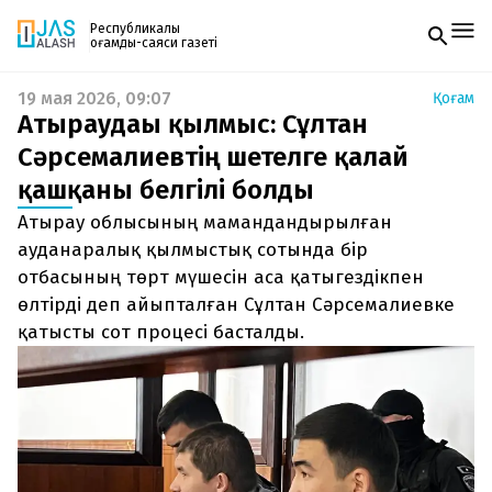
Республикалық
қоғамдық-саяси газеті
19 мая 2026, 09:07
Қоғам
Жаңалықтар
Атыраудағы қылмыс: Сұлтан
Спорт
Газетке жазылу
Live
Сәрсемалиевтің шетелге қалай
PDF форматтағы газетті ай сайын электронды
Руханият
қашқаны белгілі болды
поштаңызға алып отырыңыз. Жаңа нөмір
Аймақ
шыққан сәтте сізге бірден жіберіледі. Тек email
Архив
Атырау облысының мамандандырылған
енгізіңіз, біз қалғанын өзіміз жібереміз.
Заң және тәртіп
ауданаралық қылмыстық сотында бір
отбасының төрт мүшесін аса қатыгездікпен
Редакциямен байланыс
өлтірді деп айыпталған Сұлтан Сәрсемалиевке
+7 708 604 51 06
Жарнама бөлімі
қатысты сот процесі басталды.
+7 701 220 64 52
Пошта
zhasalash100@gmail.com