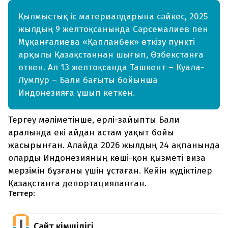
Қылмыстық іс материалдарына сәйкес, 2025
жылдың 9 желтоқсанында Сәрсемалиев пен
Мұқанғалиева «Қапланбек» өткізу пункті
арқылы Қазақстаннан шығып, Өзбекстанға
өткен. Ал 13 желтоқсанда Ташкент – Куала-
Лумпур – Бали бағыты бойынша
Индонезияға ұшып кеткен.
Тергеу мәліметінше, ерлі-зайыпты Бали
аралында екі айдан астам уақыт бойы
жасырынған. Алайда 2026 жылдың 24 ақпанында
оларды Индонезияның көші-қон қызметі виза
мерзімін бұзғаны үшін ұстаған. Кейін күдіктілер
Қазақстанға депортацияланған.
Тегтер:
Сайт Әкімшілігі