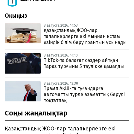
Оқыңыз
8 августа 2026, 14:53
Қазақстандық ЖОО-лар
талапкерлерге екі мыңнан кстам
өзіндік білім беру грантын ұсынады
8 августа 2026, 14:10
TikTok-та балағат сөздер айтқан
Тараз тұрғыны 5 тәулікке қамалды
8 августа 2026, 13:30
Трамп АҚШ-та туғандарға
автоматты түрде азаматтық беруді
тоқтатпақ
Соңғы жаңалықтар
Қазақстандық ЖОО-лар талапкерлерге екі