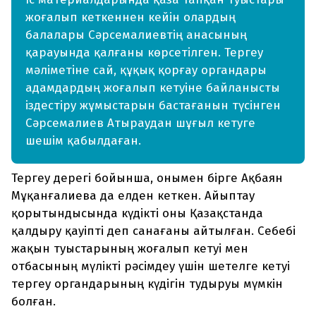
жоғалып кеткеннен кейін олардың
балалары Сәрсемалиевтің анасының
қарауында қалғаны көрсетілген. Тергеу
мәліметіне сай, құқық қорғау органдары
адамдардың жоғалып кетуіне байланысты
іздестіру жұмыстарын бастағанын түсінген
Сәрсемалиев Атыраудан шұғыл кетуге
шешім қабылдаған.
Тергеу дерегі бойынша, онымен бірге Ақбаян
Мұқанғалиева да елден кеткен. Айыптау
қорытындысында күдікті оны Қазақстанда
қалдыру қауіпті деп санағаны айтылған. Себебі
жақын туыстарының жоғалып кетуі мен
отбасының мүлікті рәсімдеу үшін шетелге кетуі
тергеу органдарының күдігін тудыруы мүмкін
болған.