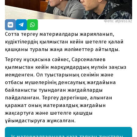
Фото: atpress.kz
Сотта тергеу материалдары жарияланып,
күдіктілердің қылмыстан кейін шетелге қалай
қашқаны туралы жаңа мәліметтер айтылды.
Тергеу нұсқасына сәйкес, Сәрсемалиев
қылмыстан кейін марқұмдардың мүлкін заңсыз
иемденген. Ол туыстарының сенімін және
отбасы мүшелерінің денсаулық жағдайына
байланысты туындаған жағдайларды
пайдаланған. Тергеу дерегінше, алынған
қаражат оның материалдық жағдайын
жақсартуға және шетелге қашуды
ұйымдастыруға жұмсалған.
Іс материалдарында қаза тапқан туыстары