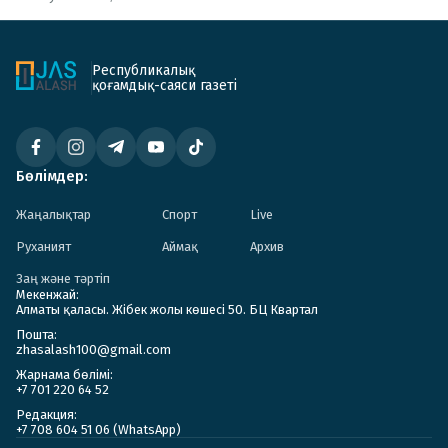
Республикалық
қоғамдық-саяси газеті
Бөлімдер:
Жаңалықтар
Спорт
Live
Руханият
Аймақ
Архив
Заң және тәртіп
Мекенжай:
Алматы қаласы. Жібек жолы көшесі 50. БЦ Квартал
Пошта:
zhasalash100@gmail.com
Жарнама бөлімі:
+7 701 220 64 52
Редакция:
+7 708 604 51 06 (WhatsApp)