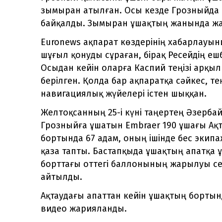
зымыран атылған. Осы кезде Грозныйда 
байқалды. Зымыран ұшақтың жанында жа
Euronews ақпарат көздерінің хабарлауы
шұғыл қонуды сұраған, бірақ Ресейдің еш
Осыдан кейін оларға Каспий теңізі арқы
берілген. Қолда бар ақпаратқа сәйкес, те
навигациялық жүйелері істен шыққан.
Желтоқсанның 25-і күні таңертең Әзерб
Грозныйға ұшатын Embraer 190 ұшағы Ақ
бортында 67 адам, оның ішінде бес экипа
қаза тапты. Бастапқыда ұшақтың апатқа
борттағы оттегі баллонының жарылуы се
айтылды.
Ақтаудағы апаттан кейін ұшақтың бортынд
видео жарияланды.