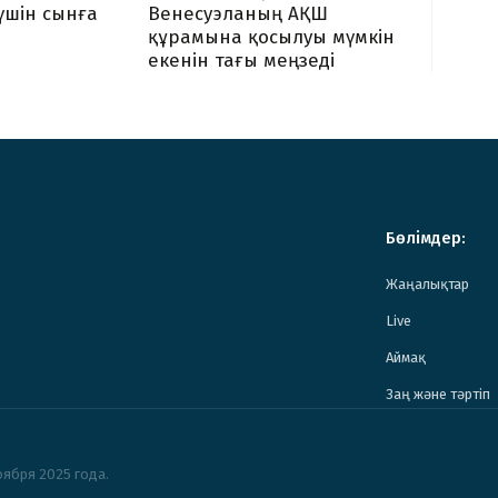
 үшін сынға
Венесуэланың АҚШ
құрамына қосылуы мүмкін
екенін тағы меңзеді
Бөлімдер:
Жаңалықтар
Live
Аймақ
Заң және тәртіп
ября 2025 года.