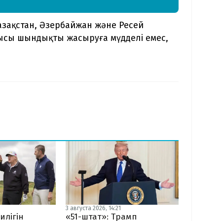
азақстан, Әзербайжан және Ресей
сысы шындықты жасыруға мүдделі емес,
3 августа 2026, 14:21
илігін
«51-штат»: Трамп