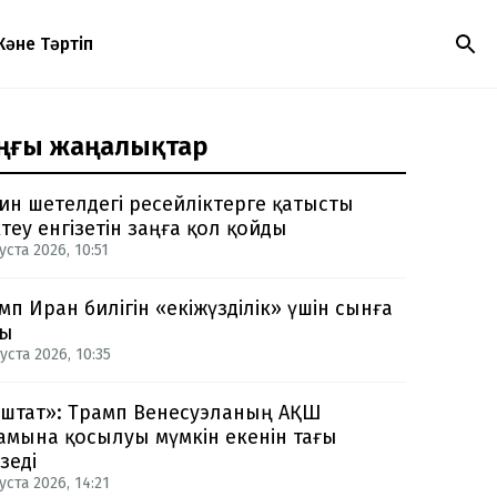
Және Тәртіп
ңғы жаңалықтар
ин шетелдегі ресейліктерге қатысты
теу енгізетін заңға қол қойды
уста 2026, 10:51
мп Иран билігін «екіжүзділік» үшін сынға
ды
уста 2026, 10:35
-штат»: Трамп Венесуэланың АҚШ
амына қосылуы мүмкін екенін тағы
зеді
уста 2026, 14:21