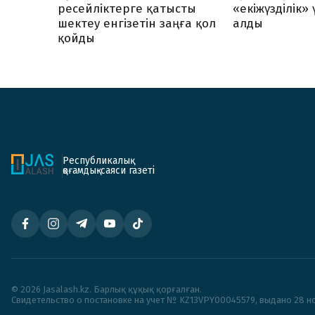
ресейліктерге қатысты
«екіжүзділік»
шектеу енгізетін заңға қол
алды
қойды
Республикалық
қоғамдық-саяси газеті
© 2026 Jasalash.kz. Барлық құқық қорғалған.
Cвидетельство о постановке на учет № KZ13VPY00045579, выдано 28 но