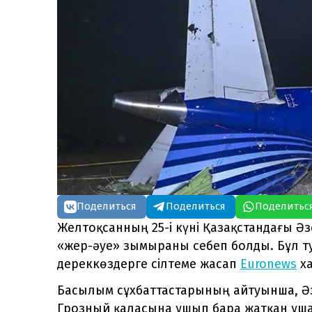
Поделиться
Поделиться
Поделитьс
Желтоқсанның 25-і күні Қазақстандағы 
«жер-әуе» зымыраны себеп болды. Бұл ту
дереккөздерге сілтеме жасап
Euronews
ха
Басылым сұхбаттастарының айтуынша, Ә
Грозный қаласына ұшып бара жатқан ұшақ