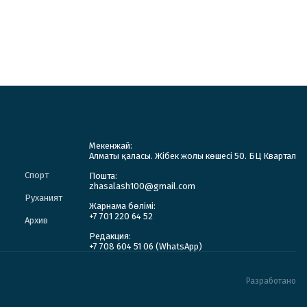
Мекенжай:
Алматы қаласы. Жібек жолы көшесі 50. БЦ Квартал
Спорт
Пошта:
zhasalash100@gmail.com
Руханият
Жарнама бөлімі:
+7 701 220 64 52
Архив
Редакция:
+7 708 604 51 06 (WhatsApp)
Разработано