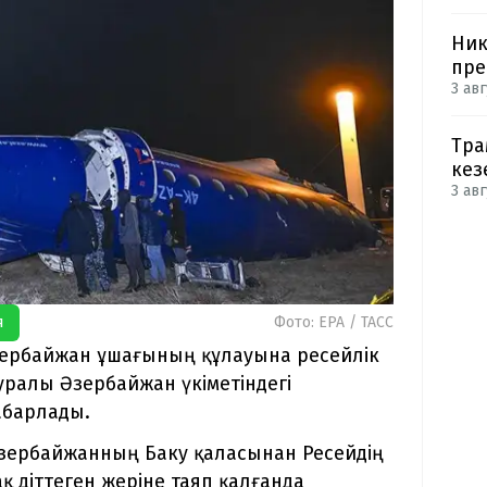
Ник
пре
3 авг
Тра
кез
3 авг
я
Фото: EPA / ТАСС
Әзербайжан ұшағының құлауына ресейлік
ралы Әзербайжан үкіметіндегі
барлады.
зербайжанның Баку қаласынан Ресейдің
 діттеген жеріне таяп қалғанда