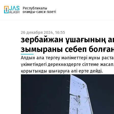
Республикалық
қоғамдық-саяси газеті
26 декабря 2024, 16:55
Газетке жазылу
Әзербайжан ұшағының а
PDF форматтағы газетті ай сайын электронды
зымыраны себеп болған
поштаңызға алып отырыңыз. Жаңа нөмір
шыққан сәтте сізге бірден жіберіледі. Тек email
Алдын ала тергеу мәліметтері мұны раст
енгізіңіз, біз қалғанын өзіміз жібереміз.
үкіметіндегі дереккөздерге сілтеме жасап.
қорытынды шығаруға әлі ерте дейді.