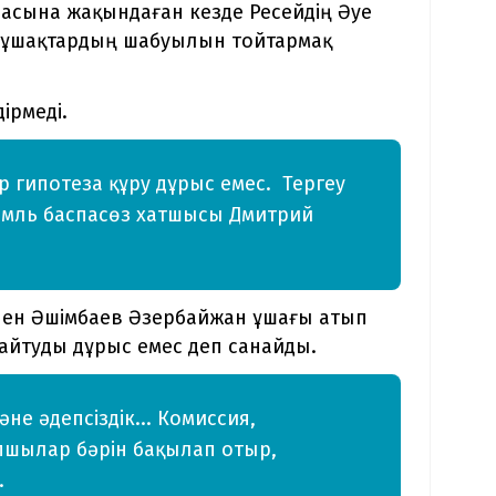
ласына жақындаған кезде Ресейдің Әуе
 ұшақтардың шабуылын тойтармақ
ірмеді.
ір гипотеза құру дұрыс емес. Тергеу
Кремль баспасөз хатшысы Дмитрий
лен Әшімбаев Әзербайжан ұшағы атып
 айтуды дұрыс емес деп санайды.
не әдепсіздік... Комиссия,
пшылар бәрін бақылап отыр,
.