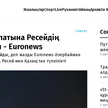
Жаңалықтар
Спорт
Live
Руханият
Аймақ
Архив
Заң 
Со
Саясат
патына Ресейдің
Пут
 - Euronews
шек
айды, деп жазды Euronews Әзербайжан
5 авг
 Ресей мен Қазақстан түпкілікті
Тра
ал
4 авг
«51
құр
мең
3 авг