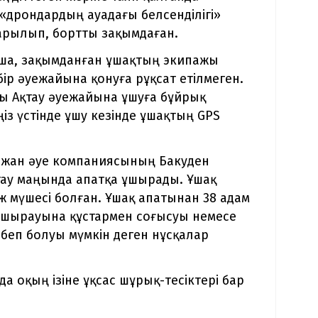
«дрондардың ауадағы белсенділігі»
рылып, бортты зақымдаған.
нша, зақымданған ұшақтың экипажы
бір әуежайына қонуға рұқсат етілмеген.
лы Ақтау әуежайына ұшуға бұйрық
ңіз үстінде ұшу кезінде ұшақтың GPS
айжан әуе компаниясының Бакуден
тау маңында апатқа ұшырады. Ұшақ
ж мүшесі болған. Ұшақ апатынан 38 адам
 ұшырауына құстармен соғысуы немесе
беп болуы мүмкін деген нұсқалар
а оқың ізіне ұқсас шұрық-тесіктері бар