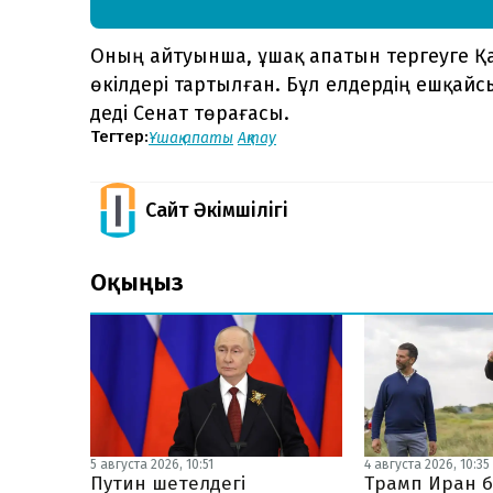
Оның айтуынша, ұшақ апатын тергеуге Қ
өкілдері тартылған. Бұл елдердің ешқай
деді Сенат төрағасы.
Тегтер:
Ұшақ апаты
Ақтау
Сайт Әкімшілігі
Оқыңыз
5 августа 2026, 10:51
4 августа 2026, 10:35
Путин шетелдегі
Трамп Иран б