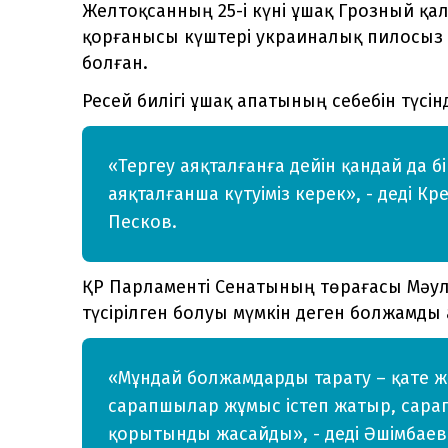
Желтоқсанның 25-і күні ұшақ Грозный қа
қорғанысы күштері украиналық пилосыз
болған.
Ресей билігі ұшақ апатының себебін түсінд
«Тергеу аяқталғанға дейін қандай да б
аяқталғанша күтуіміз керек», - деді 
Песков.
ҚР Парламенті Сенатының төрағасы Мәу
түсірілген болуы мүмкін деген болжамды
«Мұндай болжамдарды тарату – қате жә
сарапшылар жұмыс істеп жатыр, сара
қорытынды жасайды», - деді Әшімбаев