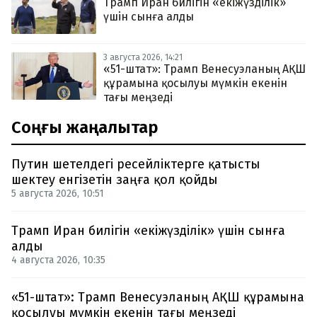
Трамп Иран билігін «екіжүзділік»
үшін сынға алды
3 августа 2026, 14:21
«51-штат»: Трамп Венесуэланың АҚШ
құрамына қосылуы мүмкін екенін
тағы меңзеді
Соңғы жаңалықтар
Путин шетелдегі ресейліктерге қатысты
шектеу енгізетін заңға қол қойды
5 августа 2026, 10:51
Трамп Иран билігін «екіжүзділік» үшін сынға
алды
4 августа 2026, 10:35
«51-штат»: Трамп Венесуэланың АҚШ құрамына
қосылуы мүмкін екенін тағы меңзеді