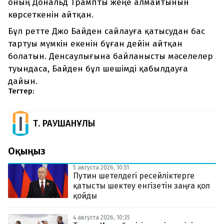
оның Дональд Трампты жеңе алмайтынын
көрсеткенін айтқан.
Бұл ретте Джо Байден сайлауға қатысудан бас
тартуы мүмкін екенін бұған дейін айтқан
болатын. Денсаулығына байланысты мәселелер
туындаса, Байден бұл шешімді қабылдауға
дайын.
Тегтер:
Т. РАУШАНҰЛЫ
Оқыңыз
5 августа 2026, 10:51
Путин шетелдегі ресейліктерге
қатысты шектеу енгізетін заңға қол
қойды
4 августа 2026, 10:35