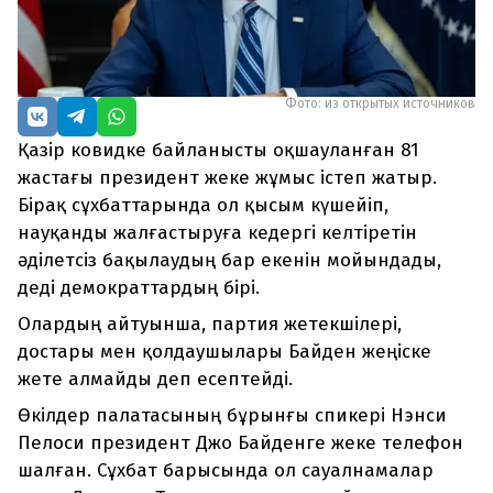
Фото: из открытых источников
Қазір ковидке байланысты оқшауланған 81
жастағы президент жеке жұмыс істеп жатыр.
Бірақ сұхбаттарында ол қысым күшейіп,
науқанды жалғастыруға кедергі келтіретін
әділетсіз бақылаудың бар екенін мойындады,
деді демократтардың бірі.
Олардың айтуынша, партия жетекшілері,
достары мен қолдаушылары Байден жеңіске
жете алмайды деп есептейді.
Өкілдер палатасының бұрынғы спикері Нэнси
Пелоси президент Джо Байденге жеке телефон
шалған. Сұхбат барысында ол сауалнамалар