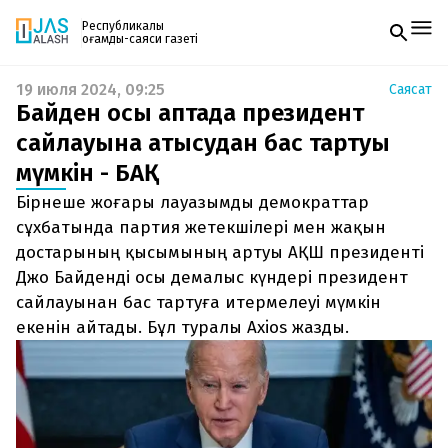
Республикалық
қоғамдық-саяси газеті
19 июля 2024, 09:25
Саясат
Жаңалықтар
Байден осы аптада президент
Спорт
Газетке жазылу
Live
сайлауына қатысудан бас тартуы
PDF форматтағы газетті ай сайын электронды
Руханият
мүмкін - БАҚ
поштаңызға алып отырыңыз. Жаңа нөмір
Аймақ
шыққан сәтте сізге бірден жіберіледі. Тек email
Архив
Бірнеше жоғары лауазымды демократтар
енгізіңіз, біз қалғанын өзіміз жібереміз.
Заң және тәртіп
сұхбатында партия жетекшілері мен жақын
достарының қысымының артуы АҚШ президенті
Редакциямен байланыс
Джо Байденді осы демалыс күндері президент
+7 708 604 51 06
Жарнама бөлімі
сайлауынан бас тартуға итермелеуі мүмкін
+7 701 220 64 52
екенін айтады. Бұл туралы Axios жазды.
Пошта
zhasalash100@gmail.com