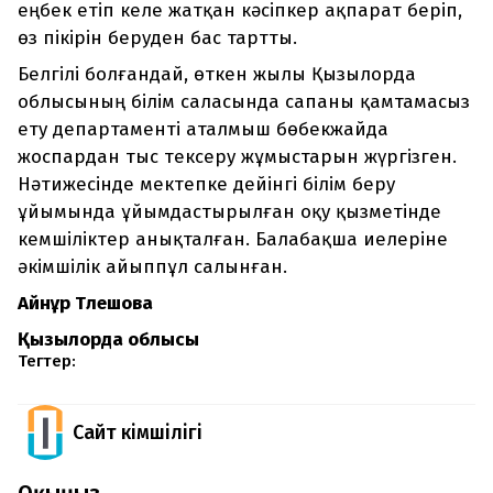
еңбек етіп келе жатқан кәсіпкер ақпарат беріп,
өз пікірін беруден бас тартты.
Белгілі болғандай, өткен жылы Қызылорда
облысының білім саласында сапаны қамтамасыз
ету департаменті аталмыш бөбекжайда
жоспардан тыс тексеру жұмыстарын жүргізген.
Нәтижесінде мектепке дейінгі білім беру
ұйымында ұйымдастырылған оқу қызметінде
кемшіліктер анықталған. Балабақша иелеріне
әкімшілік айыппұл салынған.
Айнұр Төлешова
Қызылорда облысы
Тегтер:
Сайт Әкімшілігі