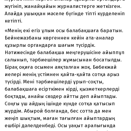
жүгініп, жанайқайын журналистерге жеткізген.
Алайда ушыққан мәселе бүгінде тіпті күрделеніп
кетіпті.
«Менің екі егіз ұлым осы балабақшаға баратын.
Бейнежазбаны көргеннен кейін ата-аналар
құзырлы органдарға шағым түсірдік.
Нәтижесінде балабақша меңгерушісіне айыппұл
салынып, тәрбиешілер жұмысынан босатылды.
Бірақ оқиға осымен аяқталған жоқ. Бөбекжай
иелері менің үстімнен қайта-қайта сотқа арыз
түсірді. Мені тәрбиешілерді ұрып-соқты,
балабақшаға есірткімен кірді, қызметкерлерді
боқтады, анайы сөздер айтты деп айыптады.
Соңғы үш айдың ішінде күнде сотқа қатысып
жүрдім. Абырой болғанда, бес сотта да мен
жеңіп шықтым, маған тағылған айыптардың
ешбірі дәлелденбеді. Осы уақыт аралығында