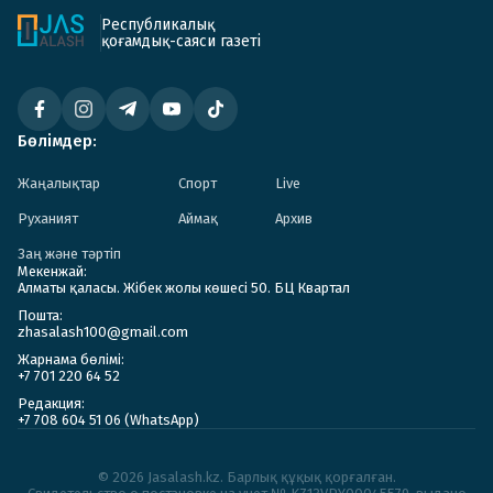
Республикалық
қоғамдық-саяси газеті
Бөлімдер:
Жаңалықтар
Спорт
Live
Руханият
Аймақ
Архив
Заң және тәртіп
Мекенжай:
Алматы қаласы. Жібек жолы көшесі 50. БЦ Квартал
Пошта:
zhasalash100@gmail.com
Жарнама бөлімі:
+7 701 220 64 52
Редакция:
+7 708 604 51 06 (WhatsApp)
© 2026 Jasalash.kz. Барлық құқық қорғалған.