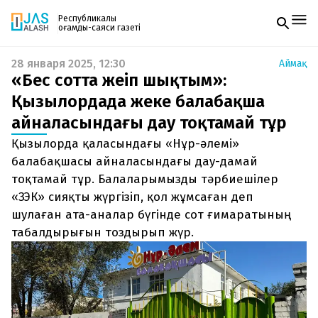
Республикалық
қоғамдық-саяси газеті
28 января 2025, 12:30
Аймақ
Жаңалықтар
«Бес сотта жеңіп шықтым»:
Спорт
Газетке жазылу
Live
Қызылордада жеке балабақша
PDF форматтағы газетті ай сайын электронды
Руханият
айналасындағы дау тоқтамай тұр
поштаңызға алып отырыңыз. Жаңа нөмір
Аймақ
шыққан сәтте сізге бірден жіберіледі. Тек email
Архив
Қызылорда қаласындағы «Нұр-әлемі»
енгізіңіз, біз қалғанын өзіміз жібереміз.
Заң және тәртіп
балабақшасы айналасындағы дау-дамай
тоқтамай тұр. Балаларымызды тәрбиешілер
Редакциямен байланыс
«ЗЭК» сияқты жүргізіп, қол жұмсаған деп
+7 708 604 51 06
Жарнама бөлімі
шулаған ата-аналар бүгінде сот ғимаратының
+7 701 220 64 52
табалдырығын тоздырып жүр.
Пошта
zhasalash100@gmail.com