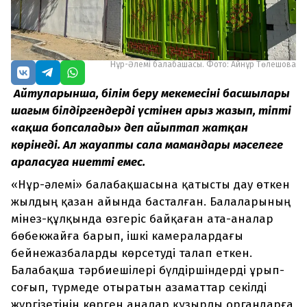
Нұр-Әлемі балабақшасы. Фото: Айнұр Төлешова
Айтуларынша, білім беру мекемесінің басшылары
шағым білдіргендердің үстінен арыз жазып, тіпті
«ақша бопсалады» деп айыптап жатқан
көрінеді. Ал жауапты сала мамандары мәселеге
араласуға ниетті емес.
«Нұр-әлемі» балабақшасына қатысты дау өткен
жылдың қазан айында басталған. Балаларының
мінез-құлқында өзгеріс байқаған ата-аналар
бөбекжайға барып, ішкі камералардағы
бейнежазбаларды көрсетуді талап еткен.
Балабақша тәрбиешілері бүлдіршіндерді ұрып-
соғып, түрмеде отыратын азаматтар секілді
жүргізетінін көрген аналар құзырлы органдарға