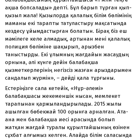
ақша бопсалады» депті. Бұл барып тұрған қып-
қызыл жала! Қызылорда қалалық білім бөлімінің
маманы екі тарапты татуластыру мақсатында
кездесу ұйымдастырған болатын. Бірақ біз еш
мәмілеге келе алмадық, артынан мені қалалық
полиция бөліміне шақырып, арызбен
таныстырды. Екі ұлымның жағдайын жасаудың
орнына, әлі күнге дейін балабақша
қызметкерлерінің негізсіз жазған арыздарымен
сандалып жүрмін», – дейді қала тұрғыны.
Естеріңізге сала кетейік, «Нұр-әлемі»
балабақшасы жекеменшік нысан, мемлекет
тарапынан қаржыландырылады. 2015 жылы
ашылған бөбекжай 100 орынға арналған. Ата-
ана мен балабақша иесі арасында болып
жатқан жағдай туралы құрылтайшының өзінен
сұхбат алғымыз келген. Алайда білім саласында