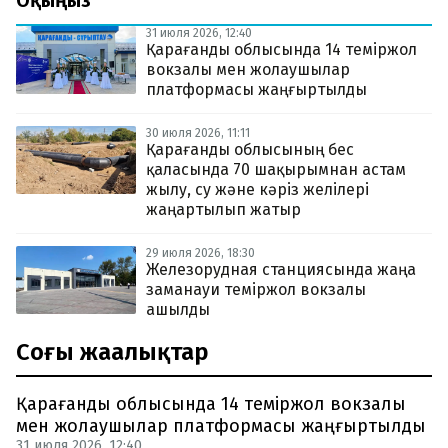
Оқыңыз
31 июля 2026, 12:40
Қарағанды облысында 14 теміржол
вокзалы мен жолаушылар
платформасы жаңғыртылды
30 июля 2026, 11:11
Қарағанды облысының бес
қаласында 70 шақырымнан астам
жылу, су және кәріз желілері
жаңартылып жатыр
29 июля 2026, 18:30
Железорудная станциясында жаңа
заманауи теміржол вокзалы
ашылды
Соңғы жаңалықтар
Қарағанды облысында 14 теміржол вокзалы
мен жолаушылар платформасы жаңғыртылды
31 июля 2026, 12:40