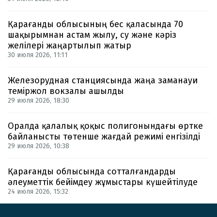
Қарағанды облысының бес қаласында 70
шақырымнан астам жылу, су және кәріз
желілері жаңартылып жатыр
30 июля 2026, 11:11
Железорудная станциясында жаңа заманауи
теміржол вокзалы ашылды
29 июля 2026, 18:30
Оралда қалалық қоқыс полигонындағы өртке
байланысты төтенше жағдай режимі енгізілді
29 июля 2026, 10:38
Қарағанды облысында сотталғандарды
әлеуметтік бейімдеу жұмыстары күшейтілуде
24 июля 2026, 15:32