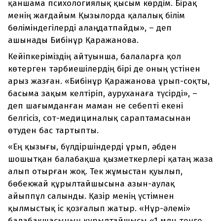
қаншама психологиялық қысым көрдім. Бірақ
менің жағдайым Қызылорда қалалық білім
бөліміндегілерді алаңдатпайды», – деп
ашынады Бибінұр Қаражанова.
Кейіпкеріміздің айтуынша, балаларға қол
көтерген тәрбиешілердің бірі де оның үстінен
арыз жазған. «Бибінұр Қаражанова ұрып-соқты,
басыма зақым келтіріп, ауруханаға түсірді», –
деп шағымданған маман не себепті екені
белгісіз, сот-медициналық сараптамасынан
өтуден бас тартыпты.
«Ең қызығы, бүлдіршіндерді ұрып, әбден
шошытқан балабақша қызметкерлері қатаң жаза
алып отырған жоқ. Тек жұмыстан қуылып,
бөбекжай құрылтайшысына азын-аулақ
айыппұл салынды. Қазір менің үстімнен
қылмыстық іс қозғалып жатыр. «Нұр-әлемі»
балабақшасының құрылтайшысы «1 млн теңге