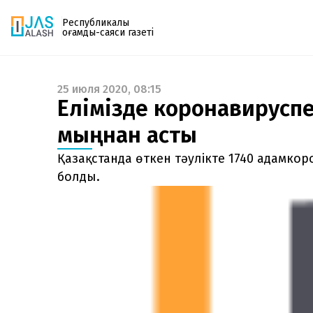
Республикалық
қоғамдық-саяси газеті
25 июля 2020, 08:15
Газетке жазылу
Елімізде коронавируспе
PDF форматтағы газетті ай сайын электронды
мыңнан асты
поштаңызға алып отырыңыз. Жаңа нөмір
шыққан сәтте сізге бірден жіберіледі. Тек email
Қазақстанда өткен тәулікте 1740 адамкор
енгізіңіз, біз қалғанын өзіміз жібереміз.
болды.