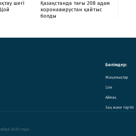
қтау шегі
Қазақстанда тағы 208 адам
-Цой
коронавирустан қайтыс
болды
Бөлімдер:
Жаңалықтар
Live
Аймақ
Заң және тәртіп
ября 2025 года.