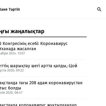
Және Тәртіп
ңғы жаңалықтар
 Конгресінің есебі: Коронавирус
тханада жасалған
кабря 2024, 13:07
еттің шарықтау шегі артта қалды,-Цой
уста 2020, 09:22
ақстанда тағы 208 адам коронавирустан
тыс болды
юля 2020, 06:47
ақстанда коронавирус жұқтырғандар