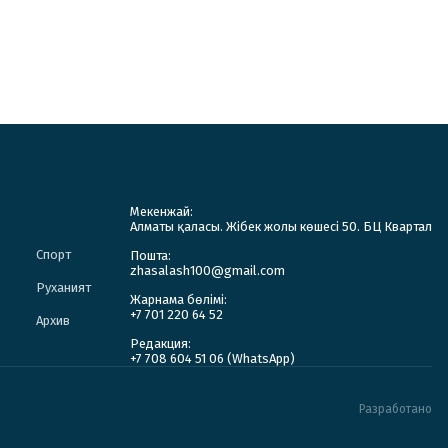
Мекенжай:
Алматы қаласы. Жібек жолы көшесі 50. БЦ Квартал
Спорт
Пошта:
zhasalash100@gmail.com
Руханият
Жарнама бөлімі:
+7 701 220 64 52
Архив
Редакция:
+7 708 604 51 06 (WhatsApp)
Разработано