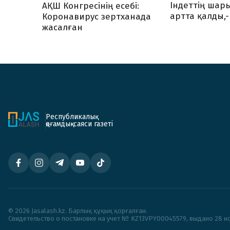
Індеттің шары
АҚШ Конгресінің есебі:
артта қалды,
Коронавирус зертханада
жасалған
Республикалық
қоғамдық-саяси газеті
© 2026 Jasalash.kz. Барлық құқық қорғалған.
Cвидетельство о постановке на учет № KZ13VPY00045579, выдано 28 но