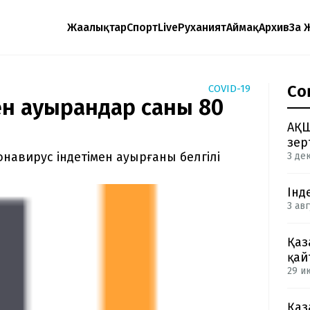
Жаңалықтар
Спорт
Live
Руханият
Аймақ
Архив
Заң 
Со
COVID-19
н ауырғандар саны 80
АҚШ
зер
онавирус індетімен ауырғаны белгілі
3 де
Інд
3 авг
Қаз
қай
29 и
Қаз