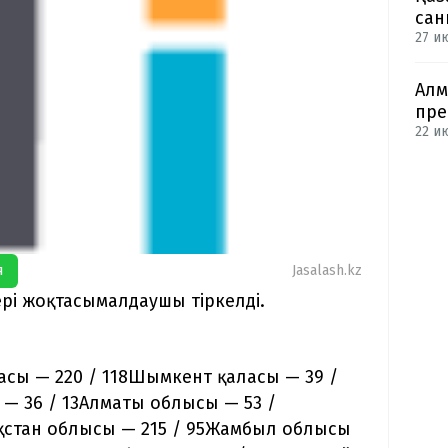
сан
27 и
Алм
пре
22 ию
я
Jasalash.kz
ері жоқтасымалдаушы тіркелді.
ласы — 220 / 118Шымкент қаласы — 39 /
 — 36 / 13Алматы облысы — 53 /
қстан облысы — 215 / 95Жамбыл облысы