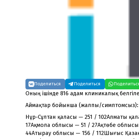
Поделиться
Поделиться
Поделитьс
Оның ішінде 816 адам клиникалық белгіл
Аймақтар бойынша (жалпы/симптомсыз):
Нұр-Сұлтан қаласы — 251 / 102Алматы қа
17Ақмола облысы — 51 / 27Ақтөбе облысы
44Атырау облысы — 156 / 112Шығыс Қаза