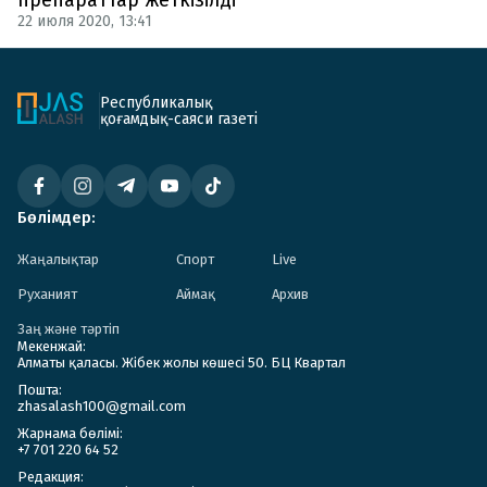
22 июля 2020, 13:41
Республикалық
қоғамдық-саяси газеті
Бөлімдер:
Жаңалықтар
Спорт
Live
Руханият
Аймақ
Архив
Заң және тәртіп
Мекенжай:
Алматы қаласы. Жібек жолы көшесі 50. БЦ Квартал
Пошта:
zhasalash100@gmail.com
Жарнама бөлімі:
+7 701 220 64 52
Редакция: