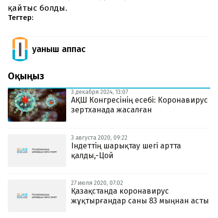
қайтыс болды.
Тегтер:
Қуаныш Қаппас
Оқыңыз
3 декабря 2024, 13:07
АҚШ Конгресінің есебі: Коронавирус
зертханада жасалған
3 августа 2020, 09:22
Індеттің шарықтау шегі артта
қалды,-Цой
27 июля 2020, 07:02
Қазақстанда коронавирус
жұқтырғандар саны 83 мыңнан асты