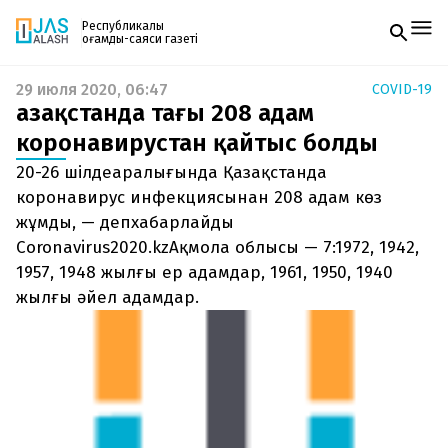
Республикалық
қоғамдық-саяси газеті
29 июля 2020, 06:47
COVID-19
Жаңалықтар
Қазақстанда тағы 208 адам
Спорт
Газетке жазылу
Live
коронавирустан қайтыс болды
PDF форматтағы газетті ай сайын электронды
Руханият
20-26 шілдеаралығында Қазақстанда
поштаңызға алып отырыңыз. Жаңа нөмір
Аймақ
шыққан сәтте сізге бірден жіберіледі. Тек email
коронавирус инфекциясынан 208 адам көз
Архив
енгізіңіз, біз қалғанын өзіміз жібереміз.
Заң және тәртіп
жұмды, — депхабарлайды
Coronavirus2020.kzАқмола облысы — 7:1972, 1942,
Редакциямен байланыс
1957, 1948 жылғы ер адамдар, 1961, 1950, 1940
+7 708 604 51 06
жылғы әйел адамдар.
Жарнама бөлімі
+7 701 220 64 52
Пошта
zhasalash100@gmail.com