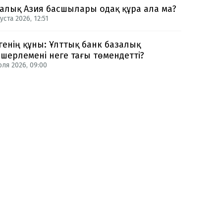
алық Азия басшылары одақ құра ала ма?
уста 2026, 12:51
генің құны: Ұлттық банк базалық
шерлемені неге тағы төмендетті?
юля 2026, 09:00