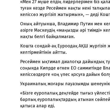
«Мен 27 мүше елдің лидерлерімен біз қал
туған кезде Ресеймен нақты нені талқыл
келіссөз жүргізіп жатырмын», — деді Кошт
Оның айтуынша, Владимир Путин мен келі
әзірге Мәскеудің «маңызды әрі тиімді» ке
нақты белгі байқалмаған.
Кошта сондай-ақ Еуроодақ АҚШ жүргізіп ж
келтірмейтінін айтты.
Ресеймен ықтимал диалогқа дайындық ту
соңында Кипрде өткен ЕО саммитінде Вл
келіссөздерге «оң үлес қосуға дайын бо
Украиналық жоғары лауазымды шенеунік 
«Бізге еуропалық деңгейде тығыз үйлестір
барлық еуропалықтардың атынан сөйлейт
қатыса алар еді.