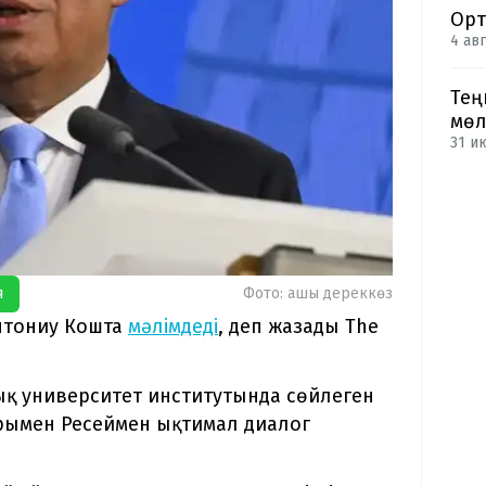
Орт
4 авг
Тең
мөл
31 и
я
Фото: ашық дереккөз
нтониу Кошта
мәлімдеді
, деп жазады The
қ университет институтында сөйлеген
арымен Ресеймен ықтимал диалог