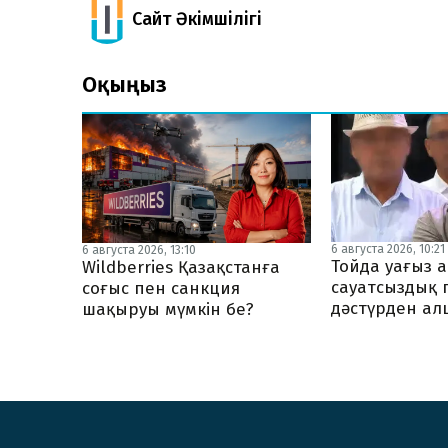
Сайт Әкімшілігі
Оқыңыз
6 августа 2026, 10:21
6 августа 2026, 13:10
Тойда уағыз а
Wildberries Қазақстанға
сауатсыздық 
соғыс пен санкция
дәстүрден ал
шақыруы мүмкін бе?