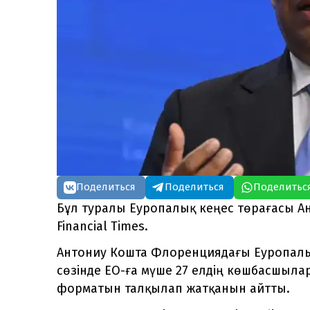
Поделиться
Поделиться
Поделитьс
Бұл туралы Еуропалық кеңес төрағасы А
Financial Times.
Антониу Кошта Флоренциядағы Еуропалы
сөзінде ЕО-ға мүше 27 елдің көшбасшыл
форматын талқылап жатқанын айтты.