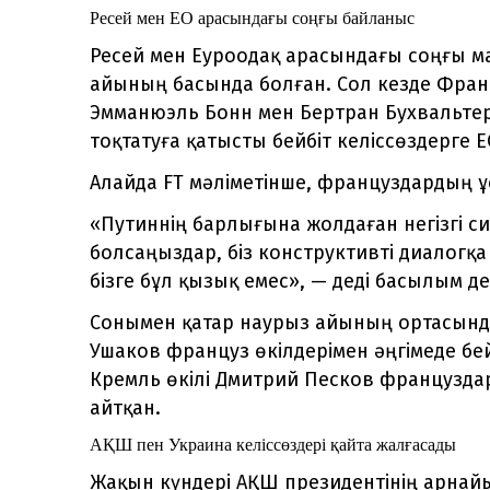
Ресей мен ЕО арасындағы соңғы байланыс
Ресей мен Еуроодақ арасындағы соңғы 
айының басында болған. Сол кезде Франц
Эмманюэль Бонн мен Бертран Бухвальтер
тоқтатуға қатысты бейбіт келіссөздерге Е
Алайда FT мәліметінше, француздардың 
«Путиннің барлығына жолдаған негізгі с
болсаңыздар, біз конструктивті диалогқа 
бізге бұл қызық емес», — деді басылым де
Сонымен қатар наурыз айының ортасында
Ушаков француз өкілдерімен әңгімеде бе
Кремль өкілі Дмитрий Песков французда
айтқан.
АҚШ пен Украина келіссөздері қайта жалғасады
Жақын күндері АҚШ президентінің арнайы