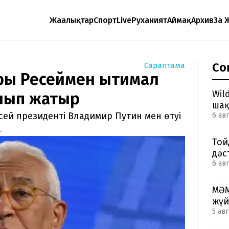
Жаңалықтар
Спорт
Live
Руханият
Аймақ
Архив
Заң 
Со
Сараптама
ры Ресеймен ықтимал
Wil
лып жатыр
шақ
ей президенті Владимир Путин мен өтуі
6 авг
.
Той
дәс
6 авг
МӘМ
жүй
5 авг