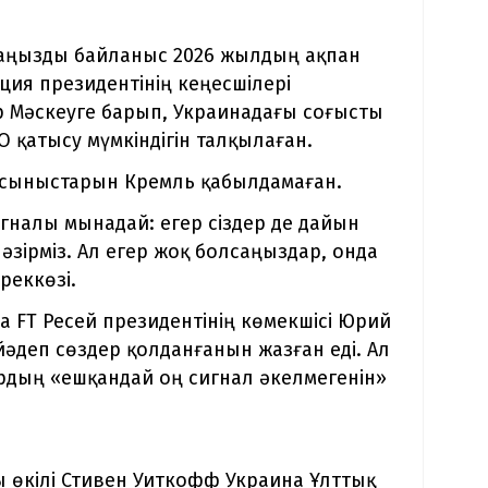
маңызды байланыс 2026 жылдың ақпан
ия президентінің кеңесшілері
 Мәскеуге барып, Украинадағы соғысты
О қатысу мүмкіндігін талқылаған.
ұсыныстарын Кремль қабылдамаған.
игналы мынадай: егер сіздер де дайын
әзірміз. Ал егер жоқ болсаңыздар, онда
реккөзі.
 FT Ресей президентінің көмекшісі Юрий
йәдеп сөздер қолданғанын жазған еді. Ал
рдың «ешқандай оң сигнал әкелмегенін»
 өкілі Стивен Уиткофф Украина Ұлттық