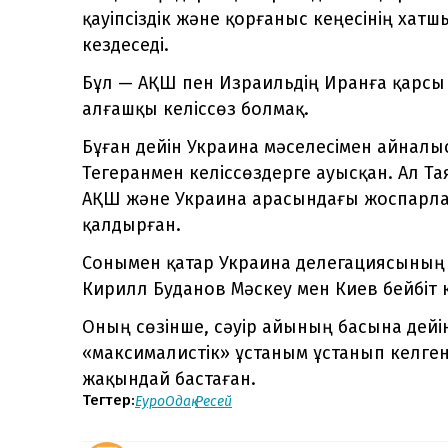
қауіпсіздік және қорғаныс кеңесінің ха
кездеседі.
Бұл — АҚШ пен Израильдің Иранға қарсы 
алғашқы келіссөз болмақ.
Бұған дейін Украина мәселесімен айнал
Тегеранмен келіссөздерге ауысқан. Ал Т
АҚШ және Украина арасындағы жоспарлан
қалдырған.
Сонымен қатар Украина делегациясының м
Кирилл Буданов Мәскеу мен Киев бейбіт 
Оның сөзінше, сәуір айының басына дейі
«максималистік» ұстаным ұстанып келгені
жақындай бастаған.
Тегтер:
ЕуроОдақ
Ресей