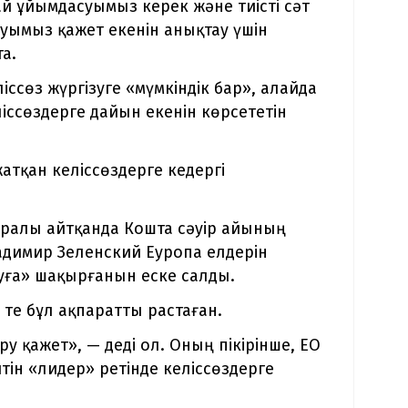
ай ұйымдасуымыз керек және тиісті сәт
ауымыз қажет екенін анықтау үшін
а.
ссөз жүргізуге «мүмкіндік бар», алайда
ліссөздерге дайын екенін көрсететін
атқан келіссөздерге кедергі
ралы айтқанда Кошта сәуір айының
адимир Зеленский Еуропа елдерін
луға» шақырғанын еске салды.
те бұл ақпаратты растаған.
у қажет», — деді ол. Оның пікірінше, ЕО
ін «лидер» ретінде келіссөздерге