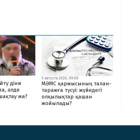
5 августа 2026, 09:00
йту діни
МӘМС қаржысының талан-
па, әлде
таражға түсуі: жүйедегі
шақтау ма?
олқылықтар қашан
жойылады?