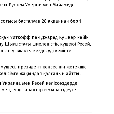
тшысы Рустем Умеров мен Майамиде
соғысы басталған 28 ақпаннан бергі
ысқан Уиткофф пен Джаред Кушнер кейін
аяу Шығыстағы шиеленістің күшеюі Ресей,
ған үшжақты кездесуді кейінге
үшесі, президент кеңсесінің жетекшісі
келісімге жақындап қалғанын айтты.
н Украина мен Ресей келіссөздерде
мен, енді тараптар ымыра іздеуге