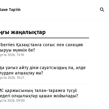
Және Тәртіп
ңғы жаңалықтар
dberries Қазақстанға соғыс пен санкция
ыруы мүмкін бе?
уста 2026, 13:10
да уағыз айту діни сауатсыздық па, әлде
түрден алшақтау ма?
уста 2026, 10:21
С қаржысының талан-таражға түсуі:
едегі олқылықтар қашан жойылады?
уста 2026, 09:00