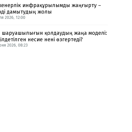
енерлік инфрақұрылымды жаңғырту –
рді дамытудың жолы
ля 2026, 12:00
 шаруашылығын қолдаудың жаңа моделі:
ілдетілген несие нені өзгертеді?
юня 2026, 08:23