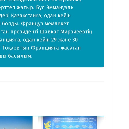
зерттеп жатыр. Бұл Эммануэль
ері Қазақстанға, одан кейін
і болды. Француз мемлекет
тан президенті Шавкат Мирзиеевтің
нцияға, одан кейін 29 және 30
т Тоқаевтың Францияға жасаған
зды басылым.