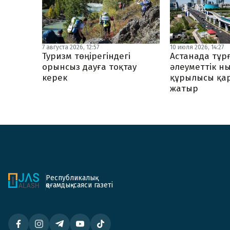
7 августа 2026, 12:57
10 июля 2026, 14:27
Туризм төңірегіндегі
Астанада тұр
орынсыз дауға тоқтау
әлеуметтік н
керек
құрылысы қа
жатыр
Республикалық
қоғамдық-саяси газеті