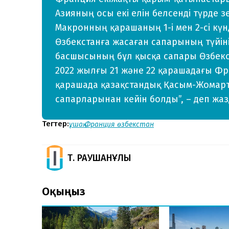
Азияның осы екі елін белсенді түрде 
Макронның қарашаның 1-і мен 2-сі күнд
Өзбекстанға жасаған сапарының түйін
басшысының бұл қысқа сапары Өзбекс
2022 жылғы 21 және 22 қарашадағы Фра
қарашада қазақстандық Қасым-Жомар
сапарларынан кейін болды”, – деп жа
Тегтер:
ұшақ
Франция
өзбекстан
Т. РАУШАНҰЛЫ
Оқыңыз