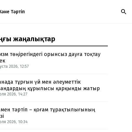
Және Тәртіп
ңғы жаңалықтар
изм төңірегіндегі орынсыз дауға тоқтау
ек
уста 2026, 12:57
анада тұрғын үй мен әлеуметтік
андардың құрылысы қарқынды жатыр
юля 2026, 14:27
 мен тәртіп – қоғам тұрақтылығының
зі
юля 2026, 10:34