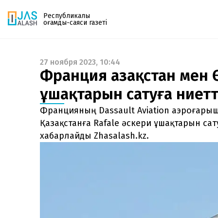
Республикалық
қоғамдық-саяси газеті
27 ноября 2023, 10:44
Газетке жазылу
Франция Қазақстан мен 
PDF форматтағы газетті ай сайын электронды
ұшақтарын сатуға ниетт
поштаңызға алып отырыңыз. Жаңа нөмір
шыққан сәтте сізге бірден жіберіледі. Тек email
Францияның Dassault Aviation аэроғары
енгізіңіз, біз қалғанын өзіміз жібереміз.
Қазақстанға Rafale әскери ұшақтарын сату
хабарлайды Zhasalash.kz.