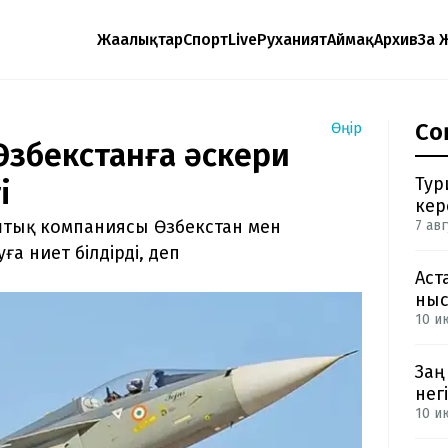
Жаңалықтар
Спорт
Live
Руханият
Аймақ
Архив
Заң 
Со
Өңір
Өзбекстанға әскери
Тур
і
кер
штық компаниясы Өзбекстан мен
7 авг
ға ниет білдірді, деп
Аст
ныс
10 и
Заң
негі
10 и