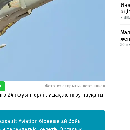
Инж
өңі
7 ию
Мал
жең
30 и
я
Фото: из открытых источников
ға 24 жауынгерлік ұшақ жеткізу науқаны
ssault Aviation бірнеше ай бойы
 тереңдеткісі келетін Орталық