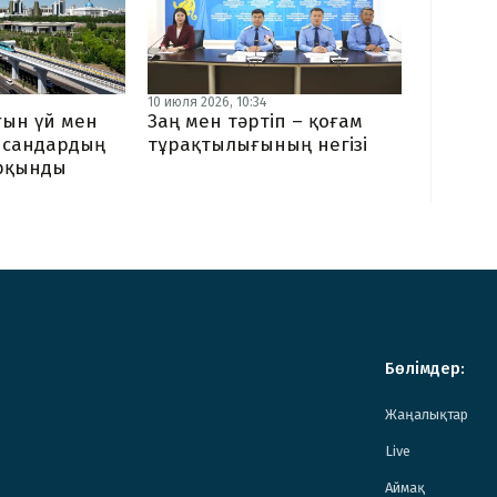
10 июля 2026, 10:34
ғын үй мен
Заң мен тәртіп – қоғам
ысандардың
тұрақтылығының негізі
рқынды
Бөлімдер:
Жаңалықтар
Live
Аймақ