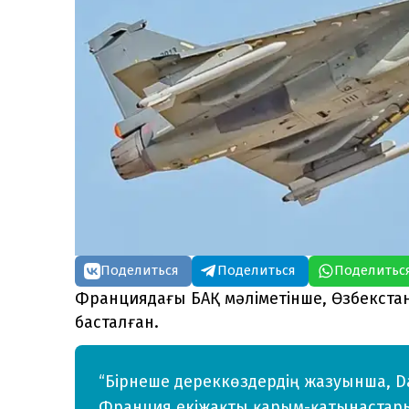
Поделиться
Поделиться
Поделитьс
Франциядағы БАҚ мәліметінше, Өзбекстан
басталған.
“Бірнеше дереккөздердің жазуынша, Da
Франция екіжақты қарым-қатынастарын