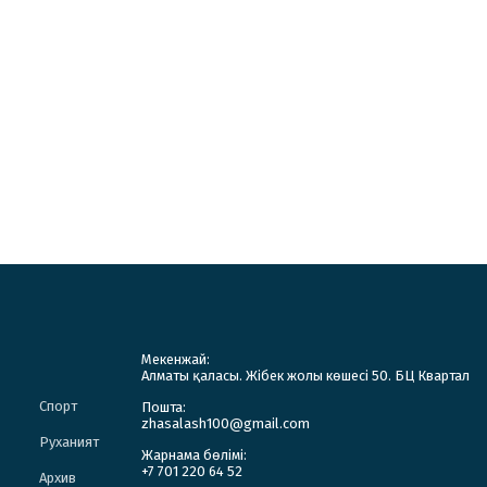
Мекенжай:
Алматы қаласы. Жібек жолы көшесі 50. БЦ Квартал
Спорт
Пошта:
zhasalash100@gmail.com
Руханият
Жарнама бөлімі:
+7 701 220 64 52
Архив