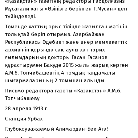
«Қазақстан» газетінің редакторы Ғабдолғазиз
Мұсағали хаты «Өзіңізге берілген Г.Мусин» деп
түйінделеді.
Төменде хаттың орыс тілінде жазылған мәтінін
толықтай беріп отырмыз. Азербайжан
Республикасы Әдебиет және өнер мемлекеттік
архивінің қорында сақтаулы хат тарих
ғылымдарының докторы Гасан Гасанов
құрастырумен Бакуде 2015 жылы жарық көрген
А.М.б. Топчибашевтің 4 томдық таңдамалы
шығармаларының 2 томынан алынды.
Письмо редактора газеты «Казакстан» А.М.б.
Топчибашеву
28 апреля 1913 г.
Станция Урбах
Глубокоуважаемый Алимардан-Бек-Ага!