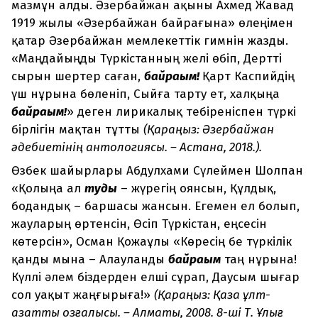
мазмұн алды. Әзербайжан ақыны Ахмед Жавад
1919 жылы «Әзербайжан байрағына» өлеңімен
қатар Әзербайжан мемлекеттік гимнін жазды.
«Маңдайыңды Түркістанның желі өбіп, Дертті
сырын шертер саған,
байрағым!
Қарт Каспийдің
үш нұрына бөленіп, Сыйға тарту ет, халқыңа
байрағым!
» деген лирикалық тебіреніспен түркі
бірлігін мақтан тұтты
(Қараңыз: Әзербайжан
әдебиетінің антологиясы. – Астана, 2018.).
Өзбек шайырлары Абдулхами Сүлеймен Шолпан
«Қолыңа ал
туды
– жүрегің оянсын, Құлдық,
бодандық – баршасы жансын. Егемен ел болып,
жауларың өртенсін, Өсіп Түркістан, еңсесін
көтерсін», Осман Қожаұлы «Көресің бе түркілік
қанды мына – Алауланды
байрағым
таң нұрына!
Күллі әлем біздерден елші сұрап, Даусым шығар
сол уақыт жаңғырыға!»
(Қараңыз: Қазақ ұлт-
азаттық қозғалысы. – Алматы, 2008. 8-ші Т. Ұлығ