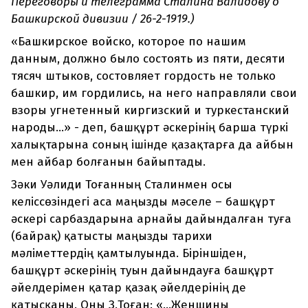
Переговоры и телеграмма Сталина Валидову о
Башкирской дивизии / 26-2-1919.)
«Башкирское войско, которое по нашим
данным, должно было состоять из пяти, десяти
тясяч штыков, состовляет гордость не только
башкир, им гордились, на него направляли свои
взоры угнетенный киргизский и туркестанский
народы...» - деп, башқұрт әскерінің барша түркі
халықтарына соның ішінде қазақтарға да айбын
мен айбар болғанын байыптады.
Зәки Уәлиди Тоғанның Сталинмен осы
келіссөзіндегі аса маңызды мәселе – башқұрт
әскері сарбаздарына арнайы дайындалған туға
(байрақ) қатысты маңызды тарихи
мәліметтердің қамтылуында. Біріншіден,
башқұрт әскерінің туын дайындауға башқұрт
әйелдерімен қатар қазақ әйелдерінің де
қатысқаны. Оны З.Тоған: «...Женщины