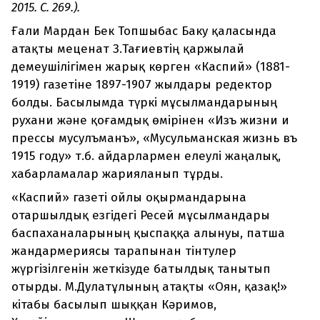
2015. С. 269.).
Ғали Мардан Бек Топшыбас Баку қаласында
атақты меценат З.Тағиевтің қаржылай
демеушілігімен жарық көрген «Каспий» (1881-
1919) газетіне 1897-1907 жылдары редектор
болды. Басылымда түркі мұсылмандарының
рухани және қоғамдық өмірінен «Изъ жизни и
прессы мусулъманъ», «Мусульманская жизнь въ
1915 году» т.б. айдарлармен елеулі жаңалық,
хабарламалар жарияланып тұрды.
«Каспий» газеті ойлы оқырмандарына
отаршылдық езгідегі Ресей мұсылмандары
баспаханаларының қыспаққа алынуы, патша
жандармериясы тарапынан тінтулер
жүргізілгенін жеткізуде батылдық танытып
отырды. М.Дулатұлының атақты «Оян, қазақ!»
кітабы басылып шыққан Кәримов,