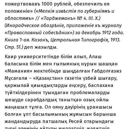
пожертвовавъ 1000 рублей, обезпечилъ ея
положеніе»
(«Мелкія извѣстія по губерніямъ и
областямъ» // «Тарджеманъ» № 4.
ІІІ. Х.)
(
Инородческое
обозрѣніе, приложеніе къ журналу
«Праваславный собесѣдник») за декабрь 1912 года.
Книга 1-ая. Казанъ, Цетральная Типографія, 1913
.
Стр. 51.)
деп жазылды.
Каир университетінде білім алып, Алаш
баласына білім мен ғылымның нұрын шашқан
«Мамания» мектебінде шыңдалған Ғабдолғазиз
Мұсағали – «Қазақстан» газетін үзбей шығару,
қаржылай қиындықтарды еңсеру, баспахана
түйткілдерінен туындаған проблемаларды
шешуде сарабдалдық танытқан озық ойлы
жаңашыл тұлға. Ол ояну дәуірінің ұраншысы
болған ұлт басылымының жұмысын барынша
жандандыруда патшалық Ресей отарындағы
түркі әлемінің айтулы милләтшіл, жәдитшіл