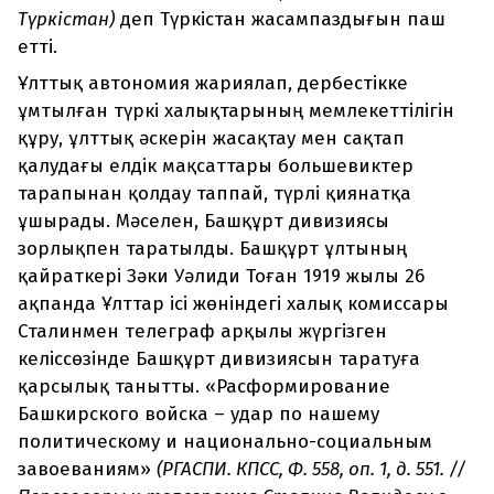
Түркістан)
деп Түркістан жасампаздығын паш
етті.
Ұлттық автономия жариялап, дербестікке
ұмтылған түркі халықтарының мемлекеттілігін
құру, ұлттық әскерін жасақтау мен сақтап
қалудағы елдік мақсаттары большевиктер
тарапынан қолдау таппай, түрлі қиянатқа
ұшырады. Мәселен, Башқұрт дивизиясы
зорлықпен таратылды. Башқұрт ұлтының
қайраткері Зәки Уәлиди Тоған 1919 жылы 26
ақпанда Ұлттар ісі жөніндегі халық комиссары
Сталинмен телеграф арқылы жүргізген
келіссөзінде Башқұрт дивизиясын таратуға
қарсылық танытты. «Расформирование
Башкирского войска – удар по нашему
политическому и национально-социальным
завоеваниям»
(РГАСПИ. КПСС, Ф. 558, оп. 1, д. 551. //