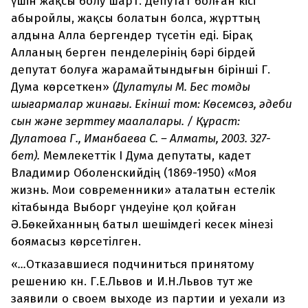
үшін жақсы болу шарт. Депутат болған кісі
абыройлы, жақсы болатын болса, жұрттың
алдына Алла бергендер түсетін еді. Бірақ
Алланың берген пенделерінің бәрі бірдей
депутат болуға жарамайтындығын бірінші Г.
Дума көрсеткен»
(Дулатұлы М. Бес томдық
шығармалар жинағы. Екінші том: Көсемсөз, әдеби
сын және зерттеу мақалалары. / Құраст:
Дулатова Г., Иманбаева С. – Алматы, 2003. 327-
бет).
Мемлекеттік І Дума депутаты, кадет
Владимир Оболенскийдің (1869-1950) «Моя
жизнь. Мои современники» аталатын естелік
кітабында Выборг үндеуіне қол қойған
Ә.Бөкейханның батыл шешімдегі кесек мінезі
боямасыз көрсетілген.
«
...
Отказавшиеся подчиниться принятому
решению кн. Г.Е.Львов и И.Н.Львов тут же
заявили о своем выходе из партии и уехали из