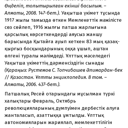
Өңделіп, толықтырылған екінші басылым. –
Алматы, 2008. 147-бет.).
Уақытша үкімет тұсында
1917 жылы тамызда өткен Мемлекеттік мәжілісте
сөз сөйлеп, 1916 жылғы патша жарлығына
қарсылық көрсеткендерді аяусыз жаншу
барысында Қытайға ауып кеткен 83 мың қазақ-
қырғыз босқындарының оққа ұшып, аштан
өлгені туралы мәлімдеді. Ұлттық мәселедегі
Уақытша үкіметтің дәрменсіздігін сынады
(Қараңыз: Рүстемов С. Топчибашев Әлимардан-бек
// Қазақстан. Ұлттық энциклопедия. 8 том. –
Алматы, 2006. 437-бет.).
Патшалық Ресей отарындағы мұсылман түркі
халықтары Февраль, Октябрь
революцияларының дүмпуімен дербестік алуға
жанталасып, азаттыққа ұмтылды. Ұлттық
автономияларын жариялап, мемлекеттілігін