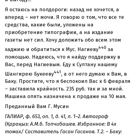
Я остаюсь на полдороги: назад не хочется, а
вперед – нет мочи. Я говорю о том, что все те
средства, какие были, уложены на
приобретение типографии, а на издание
газеты нет сил. Хочу доложить обо всем этом
440
хаджию и обратиться к Мус. Нагиеву
за
помощью. Надеюсь, что я найду поддержку в
Вас, перед Нагиевым. Еду к Султану нашему
441
Шангирею Букееву
, а от него думаю к Вам, в
Баку. Простите, что я беспокоил Вас к 6 февраля
– заставила крайность. 235 руб. так и за мной.
Машина опять назначена к продаже на 10 мая.
Преданный Вам Г. Мусин
ГАЛИАР, ф. 653, оn. 1, д. 41, л. 1–2. Автограф
(Қараңыз: А.М.б. Топчибашев. Избранное: В 4х
томах/ Составитель Гасан Гасанов. Т.2. – Баку: