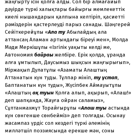
жаңғырту ісін қолға алды. Сол бір алмағайып
дәуірде түркі халықтары байырғы мемлекеттік
киелі нышандарын қалпына келтіріп, қасиетті
рәміздерін қастерлеуді парыз санады. Шәңгерей
Сейіткерейұлы «
Ала ту
Абылайдың ала
аттансаң Аламан артындағы біреуі мен», Молда
Мәди Меркішұлы «Ізгілік уақыты келді ме,
Автономия
байрағы
желбіре. Ерік қолда, ұранда
алға ұмтылып, Даусымыз шықсын жаңғырығып»,
Міржақып Дулатұлы «Азаматы Алаштың
Аттанатын күн туды. Тұлпар мініп,
ту ұстап
,
Баптанатын күн туды», Жүсіпбек Аймауытұлы
«Алаштың
ақ туын
Қолға алып, ақырып, «Алаш!»
деп шапқанда, Жауға ойран саламыз»,
Сұлтанмахмұт Торайғырұлы «
Алаш туы
астында
күн сөнгенше сөнбейміз» деп толғады. Осынау
жасампаз үрдіс сол кездегі түркі әлемінің
милләтшіл поэзиясында ерекше мән, соны