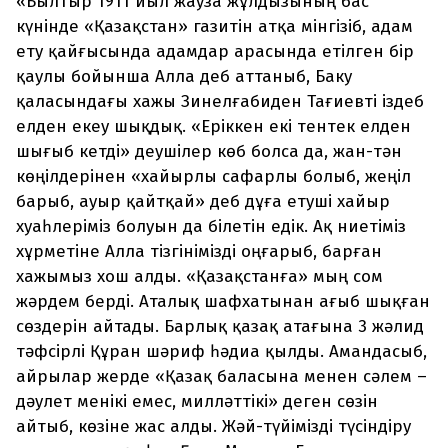
«Былтыр 1911 йыл жауза жұлдызының бас
күнінде «Қазақстан» газитін атқа мінгізіб, адам
ету қайғысында адамдар арасында етілген бір
қаулы бойынша Алла деб аттаныб, Баку
қаласындағы хажы Зинелғабиден Тағиевті іздеб
елден екеу шықдық. «Еріккен екі тентек елден
шығыб кетді» деушілер көб болса да, жан-тән
көңілдерінен «хайырлы сафарлы болыб, жеңіл
барыб, ауыр қайтқай» деб дұға етуші хайыр
хуаһлеріміз болуын да білетін едік. Ақ ниетіміз
хұрметіне Алла тізгінімізді оңғарыб, барған
хажымыз хош алды. «Қазақстанға» мың сом
жәрдем берді. Аталық шафхатынан ағыб шықған
сөздерін айтады. Барлық қазақ атағына 3 жәлид
тәфсірлі Құран шәриф һәдиа қылды. Амандасыб,
айрылар жерде «Қазақ баласына менен сәлем –
дәулет менікі емес, милләттікі» деген сөзін
айтыб, көзіне жас алды. Жәй-түйімізді түсіндіру