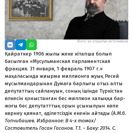
Фото: из открытых источников
Қайраткер 1906 жылы жеке кітапша болып
басылған «Мусульманская парламентская
фракция. 31 января, 1 февраль 1907 г.»
мақаласында жиырма миллионға жуық Ресей
мұсылмандарынан Думаға барлығы отыз алты
депутаттың сайлануын, соның ішінде Түркістан
өлкесін қоныстанған бес миллион халыққа бар-
жоғы бес депутатттық орын ұсынылуын көпе
көрнеу қиянат, әділетсіздік екенін айтады
(А.М.б.
Топчибашев. Избранное: В 4-х томах/
Составитель Гасан Гасанов. Т.1. – Баку: 2014. С.