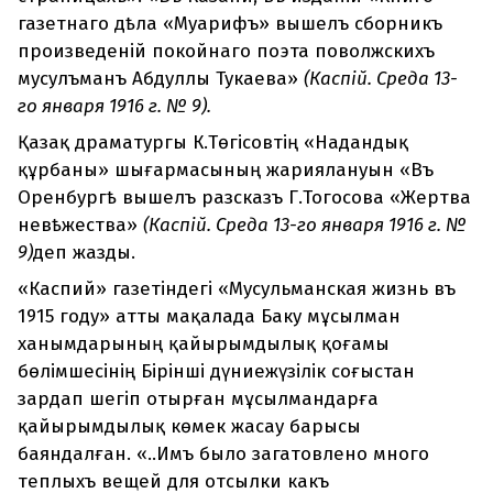
газетнаго дѣла «Муарифъ» вышелъ сборникъ
произведеній покойнаго поэта поволжскихъ
мусулъманъ Абдуллы Тукаева»
(Каспій. Среда 13-
го января 1916 г. № 9).
Қазақ драматургы К.Төгісовтің «Надандық
құрбаны» шығармасының жариялануын «Въ
Оренбургѣ вышелъ разсказъ Г.Тогосова «Жертва
невѣжества»
(Каспій. Среда 13-го января 1916 г. №
9)
деп жазды.
«Каспий» газетіндегі «Мусульманская жизнь въ
1915 году» атты мақалада Баку мұсылман
ханымдарының қайырымдылық қоғамы
бөлімшесінің Бірінші дүниежүзілік соғыстан
зардап шегіп отырған мұсылмандарға
қайырымдылық көмек жасау барысы
баяндалған. «..Имъ было загатовлено много
теплыхъ вещей для отсылки какъ