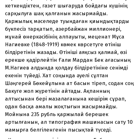
кеткендіктен, газет шығаруда бойдағы күшінің
сарқылуға шақ қалғанын жасырмайды.
Қаржылық мәселеде туындаған қиындықтарды
бүкпесіз тарқатып, азербайжан миллионері,
мұнай өнеркәсібінің алпауыты, меценат Мұса
Нагиевке (1848-1919) көмек көрсетуге өтініш
білдіретінін жазады. Өтініші аяқсыз қалмай, өзі
ерекше қадірлейтін Ғали Мардан Бек ағасының
М.Нагиев алдында қолдау білдіретініне сенімді
екенін түйеді. Хат соңында әуелі сұлтан
Шәңгерей Бөкейұлына ат басын тіреп, содан соң
Бакуге жол жүретінін айтады. Ақпанның
алтысынан бері мазалағанына кешірім сұрап,
одан басқа амалы жоқтығын жасырмайды.
Мойнына 235 рубль қаржылай берешек
артылғанын, ал типография машинасын сату 10
мамырға белгіленгенін пысықтай түседі.