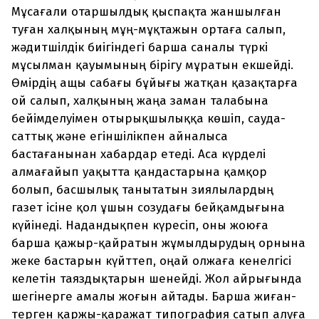
Мұсағали отаршылдық қыспақта жаншылған
туған халқының мұң-мұқтажын ортаға салып,
жәдитшілдік биігіндегі барша саналы түркі
мұсылман қауымының бірігу мұратын екшейді.
Өмірдің ащы сабағы бұйығы жатқан қазақтарға
ой салып, халқының жаңа заман талабына
бейімделуімен отырықшылыққа көшіп, сауда-
саттық және егіншілікпен айналыса
бастағанынан хабардар етеді. Аса күрделі
алмағайып уақытта қандастарына қамқор
болып, басшылық танытатын зиялылардың
газет ісіне қол ұшын созудағы бейқамдығына
күйінеді. Надандықпен күресіп, оны жоюға
барша қажыр-қайратын жұмылдырудың орнына
жеке бастарын күйттеп, оңай олжаға кенелгісі
келетін таяздықтарын шенейді. Жол айрығында
шегінерге амалы жоғын айтады. Барша жиған-
терген қаржы-қаражат типография сатып алуға