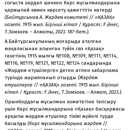
соғыста зардап шеккен Карс мұсылмандарына
қаржылай көмек көрсету қажеттігін көтерді
(Байтұрсынов А. Жәрдем комитеті // «ҚАЗАҚ»
газеті. 1915 жыл. Бірінші кітап / Құраст.: Ғ.Әнес,
Т.Замзаев. – Алматы, 2023. 187-бет.).
А.Байтұрсынұлының жоғарыда аталған
мақаласынан алынған түйін сөз «Қазақ»
газетінің 1915 жылғы №108, №109, №111, №114,
№116, №119, №121, №122, №124 сандарында
«Жәрдем етушілерге» деген атпен хабарлама
түрінде жарияланып отырды
(Жәрдем
етушілерге // «ҚАЗАҚ» газеті. 1915 жыл. Бірінші
кітап / Құраст.: Ғ.Әнес, Т.Замзаев. – Алмат, 2023.).
Орынбордағы мұсылман комитетіне тапсыру
үшін Карс мұсылмандарына «Қазақ» басқармасы
арқылы жәрдем етушілер тізімі жүйелі түрде
басылды
(Карс мұсылмандарына жәрдем //