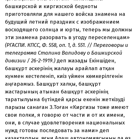
башкирской и киргизской бедноты
приготовляли для нашего войска знамена на
будущий летний праздник с изображением
восходящего солнца и юрты, теперь мы должны
эти знамена разорвать в угоду переселенцам»
(РГАСПИ. КПСС, Ф. 558, оп. 1, д. 551. // Переговоры и
телеграмма Сталина Валидову о Башкирской
дивизии / 26-2-1919.)
деп жазады Екіншіден,
башқұрт әскерінің жалауы арайлап атқан
күнмен кестеленіп, киіз үймен көмкерілгенін
аңғарамыз. Башқұрт халқы, башқұрт
жастарының атынан башқұрт әскерінің
таратылуына бүтіндей қарсы екенін жеткізуді
парызы санаған З.Тоған «Киргизы тоже имеют
свои полки, я говорю от части и от их имени,
они, в случае удовлетворения национальных
нужд готовы последовать за нами» деп
қазақтардың, яғни Алаш автономиясының да өз