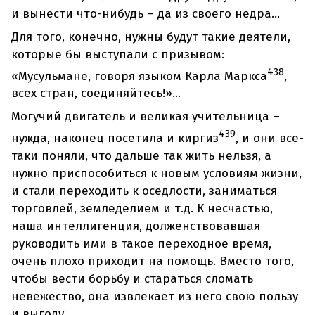
и вынести что-нибудь – да из своего недра...
Для того, конечно, нужны будут такие деятели,
которые бы выступали с призывом:
438
«Мусульмане, говоря языком Карла Маркса
,
всех стран, соединяйтесь!»...
Могучий двигатель и великая учительница –
439
нужда, наконец посетила и киргиз
, и они все-
таки поняли, что дальше так жить нельзя, а
нужно приспособиться к новым условиям жизни,
и стали переходить к оседлости, заниматься
торговлей, земледелием и т.д. К несчастью,
наша интеллигенция, долженствовавшая
руководить ими в такое переходное время,
очень плохо приходит на помощь. Вместо того,
чтобы вести борьбу и стараться сломать
невежество, она извлекает из него свою пользу
и выгоду...