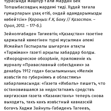
турасында мәшһүр Ғали Мардан Бек
Топшыбасовдың жәрдемі тиді. Хұдай тағала
ғұмырларын ұзақ етіб, ондай адамдарымызды
көбейтсін»
(Қараңыз: Ғ.Қ. Баку // Қазақстан. –
Орал, 2012. – 177-б.).
Зейнолғабиден Тағиевтің «Қазақстан» газетіне
қаржылай көмегінен түркі мұсылман әлемі
Исмайыл Гаспыралы шығарған атақты
«Тәржіман» газеті арқылы хабардар болды.
«Инородческое обозрѣніе, приложеніе къ
журналу «Праваславный собесѣдник» за
декабрь 1912 года» басылымының «Мелкія
извѣстія по губерніямъ и областямъ»
хабарламасында: «Газета «Икбалъ» пишетъ, что
остановившаяся за недостаткамъ средствъ
киргизская газета «Казакистанъ» теперъ снова
выходить, такъ какъ извѣстный кавказскій
богачъ Хаджи Зайнуль-Габиденъ Тагеевъ,