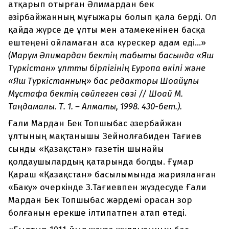
атқарып отырған Әлимардан бек
әзірбайжанның мұғыжары болып қала берді. Ол
қайда жүрсе де ұлты мен атамекенінен басқа
ештеңені ойламаған аса күрескер адам еді...»
(Марқұм Әлимардан бектің табыты басында «Яш
Түркістан» ұлттық бірлігінің Еуропа өкілі және
«Яш Түркістанның» бас редакторы Шоқайұлы
Мұстафа бектің сөйлеген сөзі // Шоқай М.
Таңдамалы. Т. 1. – Алматы, 1998. 430-бет.).
Ғали Мардан Бек Топшыбас әзербайжан
ұлтының мақтанышы Зейнолғабиден Тағиев
сынды «Қазақстан» газетін шынайы
қолдаушылардың қатарында болды. Ғұмар
Қараш «Қазақстан» басылымында жарияланған
«Баку» очеркінде З.Тағиевпен жүздесуде Ғали
Мардан Бек Топшыбас жәрдемі орасан зор
болғанын ерекше ілтипатпен атап өтеді.