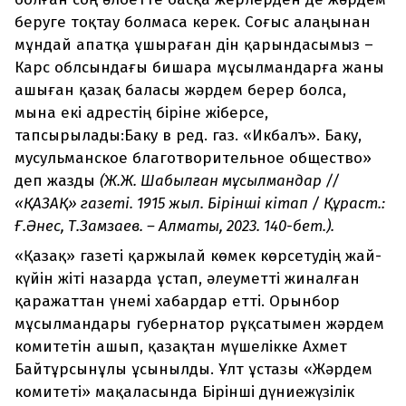
беруге тоқтау болмаса керек. Соғыс алаңынан
мұндай апатқа ұшыраған дін қарындасымыз –
Карс облсындағы бишара мұсылмандарға жаны
ашыған қазақ баласы жәрдем берер болса,
мына екі адрестің біріне жіберсе,
тапсырылады:Баку в ред. газ. «Икбалъ». Баку,
мусульманское благотворительное общество»
деп жазды
(Ж.Ж. Шабылған мұсылмандар //
«ҚАЗАҚ» газеті. 1915 жыл. Бірінші кітап / Құраст.:
Ғ.Әнес, Т.Замзаев. – Алматы, 2023. 140-бет.).
«Қазақ» газеті қаржылай көмек көрсетудің жай-
күйін жіті назарда ұстап, әлеуметті жиналған
қаражаттан үнемі хабардар етті. Орынбор
мұсылмандары губернатор рұқсатымен жәрдем
комитетін ашып, қазақтан мүшелікке Ахмет
Байтұрсынұлы ұсынылды. Ұлт ұстазы «Жәрдем
комитеті» мақаласында Бірінші дүниежүзілік