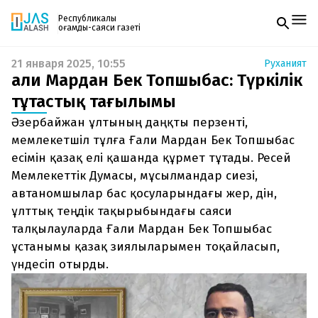
Республикалық
қоғамдық-саяси газеті
21 января 2025, 10:55
Руханият
Жаңалықтар
Ғали Мардан Бек Топшыбас: Түркілік
Спорт
Газетке жазылу
Live
тұтастық тағылымы
PDF форматтағы газетті ай сайын электронды
Руханият
Әзербайжан ұлтының даңқты перзенті,
поштаңызға алып отырыңыз. Жаңа нөмір
Аймақ
шыққан сәтте сізге бірден жіберіледі. Тек email
мемлекетшіл тұлға Ғали Мардан Бек Топшыбас
Архив
енгізіңіз, біз қалғанын өзіміз жібереміз.
Заң және тәртіп
есімін қазақ елі қашанда құрмет тұтады. Ресей
Мемлекеттік Думасы, мұсылмандар сиезі,
Редакциямен байланыс
автаномшылар бас қосуларындағы жер, дін,
+7 708 604 51 06
ұлттық теңдік тақырыбындағы саяси
Жарнама бөлімі
+7 701 220 64 52
талқылауларда Ғали Мардан Бек Топшыбас
Пошта
zhasalash100@gmail.com
ұстанымы қазақ зиялыларымен тоқайласып,
үндесіп отырды.