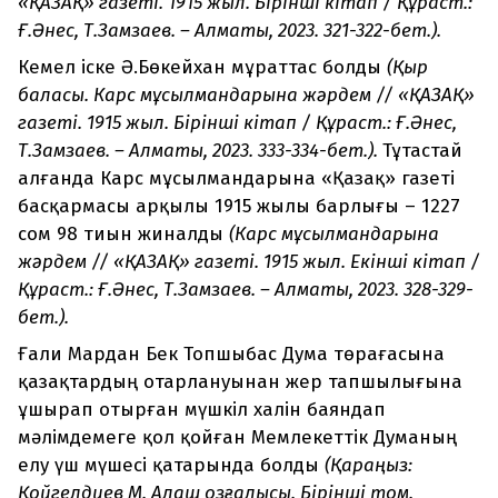
«ҚАЗАҚ» газеті. 1915 жыл. Бірінші кітап / Құраст.:
Ғ.Әнес, Т.Замзаев. – Алматы, 2023. 321-322-бет.).
Кемел іске Ә.Бөкейхан мұраттас болды
(Қыр
баласы. Карс мұсылмандарына жәрдем // «ҚАЗАҚ»
газеті. 1915 жыл. Бірінші кітап / Құраст.: Ғ.Әнес,
Т.Замзаев. – Алматы, 2023. 333-334-бет.).
Тұтастай
алғанда Карс мұсылмандарына «Қазақ» газеті
басқармасы арқылы 1915 жылы барлығы – 1227
сом 98 тиын жиналды
(Карс мұсылмандарына
жәрдем // «ҚАЗАҚ» газеті. 1915 жыл. Екінші кітап /
Құраст.: Ғ.Әнес, Т.Замзаев. – Алматы, 2023. 328-329-
бет.).
Ғали Мардан Бек Топшыбас Дума төрағасына
қазақтардың отарлануынан жер тапшылығына
ұшырап отырған мүшкіл халін баяндап
мәлімдемеге қол қойған Мемлекеттік Думаның
елу үш мүшесі қатарында болды
(Қараңыз:
Қойгелдиев М. Алаш қозғалысы. Бірінші том.