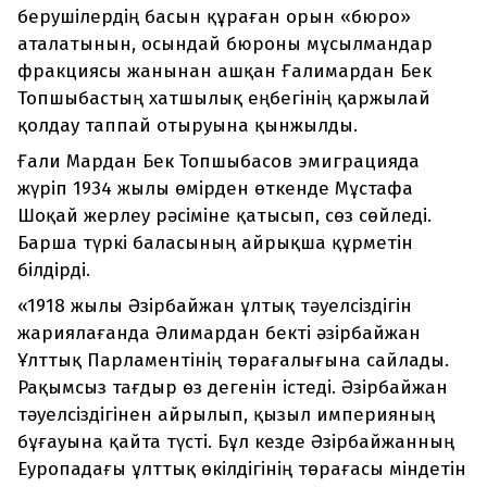
берушілердің басын құраған орын «бюро»
аталатынын, осындай бюроны мұсылмандар
фракциясы жанынан ашқан Ғалимардан Бек
Топшыбастың хатшылық еңбегінің қаржылай
қолдау таппай отыруына қынжылды.
Ғали Мардан Бек Топшыбасов эмиграцияда
жүріп 1934 жылы өмірден өткенде Мұстафа
Шоқай жерлеу рәсіміне қатысып, сөз сөйледі.
Барша түркі баласының айрықша құрметін
білдірді.
«1918 жылы Әзірбайжан ұлтық тәуелсіздігін
жариялағанда Әлимардан бекті әзірбайжан
Ұлттық Парламентінің төрағалығына сайлады.
Рақымсыз тағдыр өз дегенін істеді. Әзірбайжан
тәуелсіздігінен айрылып, қызыл империяның
бұғауына қайта түсті. Бұл кезде Әзірбайжанның
Еуропадағы ұлттық өкілдігінің төрағасы міндетін