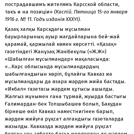
пострадавшимъ жителямъ Карсской области,
такъ и на позиціи»
(Каспій. Пятница 15-го января
1916 г. № 11. Годъ изданія ХХХҮІ).
Қазақ халқы Карскдағы мұсылман
бауырларының ауыр жағдайларына бей-жай
қарамай, қаржылай көмек көрсетті. «Қазақ»
газетіндегі Жанұзақ Жәнібекұлы («Ж.Ж»)
«Шабылған мұсылмандар» мақаласында:
«...Карс облысында мұсылмандардың
шабылғандығын көріп, бұлайғы Кавказ иа
мұсылмандары да өзара жәрдем жийа бастады.
«Икбал» газетасы жәрдем құтысы ашылды.
Жалғыз мұнымен ғана тұрмай, жуырда бастығы
Ғалимардан-бек Топшыбашев болып, Бакудан
бірнеше өкіл Кавказ наместнигінен барып,
жәрдем жийуға рұқсат алғандығы газеталарда
жазылды. Кавказда жәрдем жийуға рұқсат
болған соң әлбетте басқа жерлерден де жәрдем