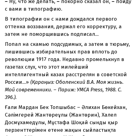
–
Ну, что же делать,
–
покорно сказал он,
–
пойду
с вами в типографию.
В типографии он с нами дождался первого
оттенка воззвания, держал его корректуру, а
затем не поморщившись подписал...
Попал на скамью подсудимых, а затем в тюрьму,
лишившись избирательных прав вплоть до
революции 1917 года. Недавно промелькнул в
газетах слух, что этот милейший
интеллигентный казах расстрелян в советской
России...»
(Қараңыз:
Оболенский В.А.
Моя жизнь.
Мой современники.
–
Париж: УМСА Press, 1988. С.
396.
).
Ғали Мардан Бек Топшыбас – Әлихан Бөкейхан,
Сәлімгерей Жантөреұлы (Жантөрин), Халел
Досмұхамедұлы, Мұстафа Шоқай сынды қыр
перзенттерімен етене жақын сыйластықта