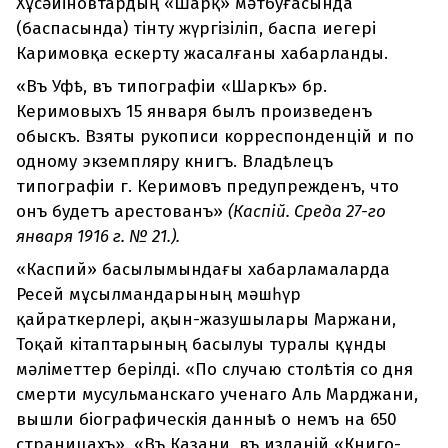
Хұсәйіновтардың «Шарқ» мәтбуғасында
(баспасында) тінту жүргізіліп, баспа иегері
Каримовқа ескерту жасалғаны хабарланды.
«Въ Уфѣ, въ типографіи «Шаркъ» бр.
Керимовыхъ 15 января былъ произведенъ
обыскъ. Взяты рукописи корреспонденцій и по
одному экземпляру книгъ. Владѣлецъ
типографіи г. Керимовъ предупрежденъ, что
онъ будетъ арестованъ»
(Каспій. Среда 27-го
января 1916 г. № 21.).
«Каспий» басылымындағы хабарламаларда
Ресей мұсылмандарының мәшһүр
қайраткерлері, ақын-жазушылары Маржани,
Тоқай кітаптарының басылуы туралы құнды
мәліметтер берілді. «По случаю столѣтія со дня
смерти мусульманскаго ученаго Аль Марджани,
вышли біографическія данныѣ о немъ на 650
страницахъ». «Въ Казани, въ изданій «Книго-