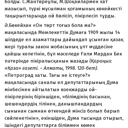
болды. С.Жантөреұлы, М.Шоқайлармен хат
жазысып, түркі мұсылман қоғамының көкейкесті
тақырыптарында ой бөлісіп, пікірлесіп тұрды.
Ә.Бөкейхан «Он төрт тоғыз бола ма?»
мақаласында Мемлекеттік Думаға 1909 жылы 14
шілдеде ел азаматтары дайындап ұсынған қазақ
жері туралы закон жобасының ұлт мүддесіне
қайшы келетінін, бұл мәселеде Ғали Мардан Бек
пәтерінде пікіралысқанын жазады
(Қараңыз:
«Қазақ» газеті. – Алматы, 1998. 120-бет).
«Петроград хаты. Тағы не істеуге?»
мақаласында саналы ел депутаттарының Дума
мінбесінен айтылатын өзекжарды ой-
пікірлерінің біріншіден, «білімдінің басынан,
шешендердің тілінен, данышпандардың
сынынан сымнан өткендей мінсіз болып барып
сөйленетінін», екіншіден, Дума тысында отырып,
ішіндегі депутаттарға біліммен көмек