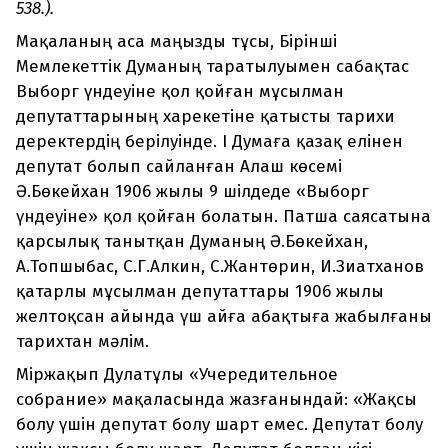
538.).
Мақаланың аса маңызды тұсы, Бірінші
Мемлекеттік Думаның таратылуымен сабақтас
Выборг үндеуіне қол қойған мұсылман
депутаттарының харекетіне қатысты тарихи
деректердің берілуінде. І Думаға қазақ елінен
депутат болып сайланған Алаш көсемі
Ә.Бөкейхан 1906 жылы 9 шілдеде «Выборг
үндеуіне» қол қойған болатын. Патша саясатына
қарсылық танытқан Думаның Ә.Бөкейхан,
А.Топшыбас, С.Г.Алкин, С.Жантөрин, И.Зиатханов
қатарлы мұсылман депутаттары 1906 жылы
желтоқсан айында үш айға абақтыға жабылғаны
тарихтан мәлім.
Міржақып Дулатұлы «Учередительное
собрание» мақаласында жазғанындай: «Жақсы
болу үшін депутат болу шарт емес. Депутат болу