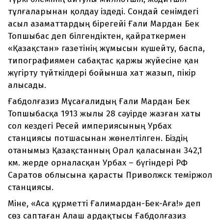
тұлғаларынан қолдау іздеді. Сондай сенімдегі
асыл азаматтардың бірегейі Ғали Мардан Бек
Топшыбас деп білгендіктен, қайраткермен
«Қазақстан» газетінің жұмысын күшейту, баспа,
типографиямен сабақтас қаржы жүйесіне қан
жүгірту түйткілдері бойынша хат жазып, пікір
алысады.
Ғабдолғазиз Мұсағалидың Ғали Мардан Бек
Топшыбасқа 1913 жылы 28 сәуірде жазған хаты
сол кездегі Ресей империясының Урбах
станциясы потшасынан жөнелтілген. Біздің
отанымыз Қазақстанның Орал қаласынан 342,1
км. жерде орналасқан Урбах – бүгіндері РФ
Саратов облысына қарасты Приволжск теміржол
станциясы.
Міне, «Аса құрметті Ғалимардан-Бек-Аға!» деп
сөз саптаған Алаш ардақтысы Ғабдолғазиз