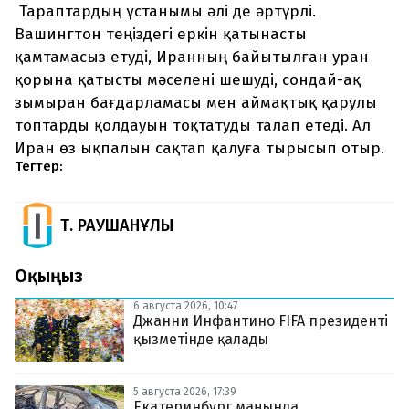
Тараптардың ұстанымы әлі де әртүрлі.
Вашингтон теңіздегі еркін қатынасты
қамтамасыз етуді, Иранның байытылған уран
қорына қатысты мәселені шешуді, сондай-ақ
зымыран бағдарламасы мен аймақтық қарулы
топтарды қолдауын тоқтатуды талап етеді. Ал
Иран өз ықпалын сақтап қалуға тырысып отыр.
Тегтер:
Т. РАУШАНҰЛЫ
Оқыңыз
6 августа 2026, 10:47
Джанни Инфантино FIFA президенті
қызметінде қалады
5 августа 2026, 17:39
Екатеринбург маңында