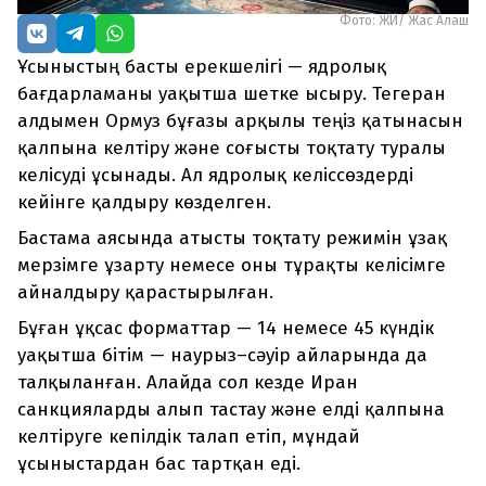
Фото: ЖИ/ Жас Алаш
Ұсыныстың басты ерекшелігі — ядролық
бағдарламаны уақытша шетке ысыру. Тегеран
алдымен Ормуз бұғазы арқылы теңіз қатынасын
қалпына келтіру және соғысты тоқтату туралы
келісуді ұсынады. Ал ядролық келіссөздерді
кейінге қалдыру көзделген.
Бастама аясында атысты тоқтату режимін ұзақ
мерзімге ұзарту немесе оны тұрақты келісімге
айналдыру қарастырылған.
Бұған ұқсас форматтар — 14 немесе 45 күндік
уақытша бітім — наурыз–сәуір айларында да
талқыланған. Алайда сол кезде Иран
санкцияларды алып тастау және елді қалпына
келтіруге кепілдік талап етіп, мұндай
ұсыныстардан бас тартқан еді.