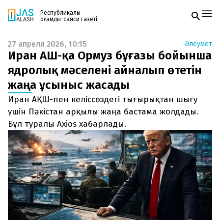
Республикалық
қоғамдық-саяси газеті
27 апреля 2026, 10:15
Әлеумет
Жаңалықтар
Иран АҚШ-қа Ормуз бұғазы бойынша
Спорт
Газетке жазылу
Live
ядролық мәселені айналып өтетін
PDF форматтағы газетті ай сайын электронды
Руханият
жаңа ұсыныс жасады
поштаңызға алып отырыңыз. Жаңа нөмір
Аймақ
шыққан сәтте сізге бірден жіберіледі. Тек email
Архив
Иран АҚШ-пен келіссөздегі тығырықтан шығу
енгізіңіз, біз қалғанын өзіміз жібереміз.
Заң және тәртіп
үшін Пәкістан арқылы жаңа бастама жолдады.
Бұл туралы Axios хабарлады.
Редакциямен байланыс
+7 708 604 51 06
Жарнама бөлімі
+7 701 220 64 52
Пошта
zhasalash100@gmail.com