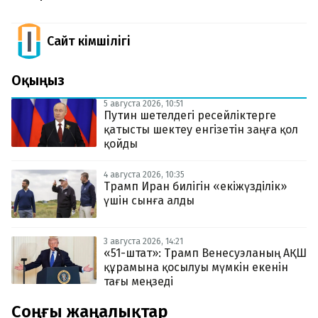
Сайт Әкімшілігі
Оқыңыз
5 августа 2026, 10:51
Путин шетелдегі ресейліктерге
қатысты шектеу енгізетін заңға қол
қойды
4 августа 2026, 10:35
Трамп Иран билігін «екіжүзділік»
үшін сынға алды
3 августа 2026, 14:21
«51-штат»: Трамп Венесуэланың АҚШ
құрамына қосылуы мүмкін екенін
тағы меңзеді
Соңғы жаңалықтар