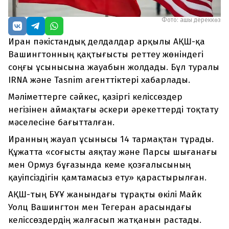
Фото: ашық дереккөз
Иран пәкістандық делдалдар арқылы АҚШ-қа
Вашингтонның қақтығысты реттеу жөніндегі
соңғы ұсынысына жауабын жолдады. Бұл туралы
IRNA және Tasnim агенттіктері хабарлады.
Мәліметтерге сәйкес, қазіргі келіссөздер
негізінен аймақтағы әскери әрекеттерді тоқтату
мәселесіне бағытталған.
Иранның жауап ұсынысы 14 тармақтан тұрады.
Құжатта «соғысты аяқтау және Парсы шығанағы
мен Ормуз бұғазында кеме қозғалысының
қауіпсіздігін қамтамасыз ету» қарастырылған.
АҚШ-тың БҰҰ жанындағы тұрақты өкілі Майк
Уолц Вашингтон мен Тегеран арасындағы
келіссөздердің жалғасып жатқанын растады.