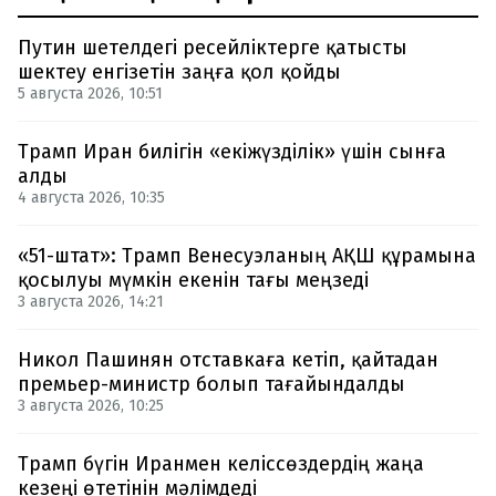
Путин шетелдегі ресейліктерге қатысты
шектеу енгізетін заңға қол қойды
5 августа 2026, 10:51
Трамп Иран билігін «екіжүзділік» үшін сынға
алды
4 августа 2026, 10:35
«51-штат»: Трамп Венесуэланың АҚШ құрамына
қосылуы мүмкін екенін тағы меңзеді
3 августа 2026, 14:21
Никол Пашинян отставкаға кетіп, қайтадан
премьер-министр болып тағайындалды
3 августа 2026, 10:25
Трамп бүгін Иранмен келіссөздердің жаңа
кезеңі өтетінін мәлімдеді