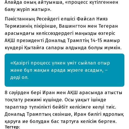
Алайда оның айтуынша, «процесс күтілгеннен
баяу жүріп жатыр».
Пәкістанның Ресейдегі елшісі Файсал Нияз
Термизинің пікірінше, Вашингтон мен Тегеран
арасындағы келіссөздердегі маңызды өзгеріс
АҚШ президенті Дональд Трамптің 14-15 мамыр
күндері Қытайға сапары алдында болуы мүмкін.
«Қазіргі процесс үлкен үміт сыйлап отыр
және бұл жақын арада жүзеге асады», –
деді ол.
8 сәуірден бері Иран мен АҚШ арасында атысты
тоқтату режимі күшінде. Осы уақыт ішінде
тараптар түпкілікті бейбіт келісімге келуі тиіс.
Дональд Трамптың сөзінше, Иран билігі ядролық
қаруға ие болудан бас тартуға келісім берген.
Тегтер: