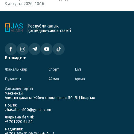
3 августа 2026, 10:16
Республикалық
қоғамдық-саяси газеті
Бөлімдер:
Жаңалықтар
Спорт
Live
Руханият
Аймақ
Архив
Заң және тәртіп
Мекенжай:
Алматы қаласы. Жібек жолы көшесі 50. БЦ Квартал
Пошта:
zhasalash100@gmail.com
Жарнама бөлімі:
+7 701 220 64 52
Редакция:
+7 708 604 51 06 (WhatsApp)