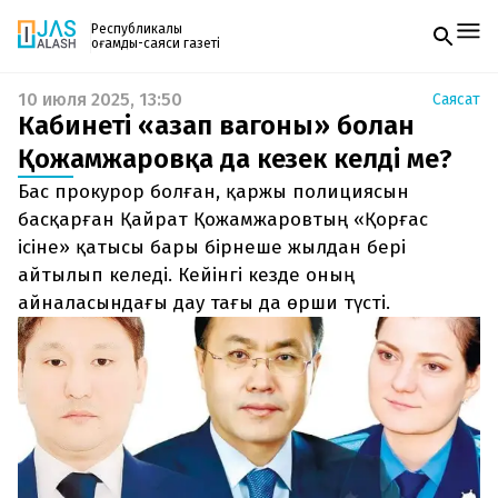
Республикалық
қоғамдық-саяси газеті
10 июля 2025, 13:50
Саясат
Жаңалықтар
Кабинеті «азап вагоны» болған
Спорт
Газетке жазылу
Live
Қожамжаровқа да кезек келді ме?
PDF форматтағы газетті ай сайын электронды
Руханият
Бас прокурор болған, қаржы полициясын
поштаңызға алып отырыңыз. Жаңа нөмір
Аймақ
шыққан сәтте сізге бірден жіберіледі. Тек email
басқарған Қайрат Қожамжаровтың «Қорғас
Архив
енгізіңіз, біз қалғанын өзіміз жібереміз.
Заң және тәртіп
ісіне» қатысы бары бірнеше жылдан бері
айтылып келеді. Кейінгі кезде оның
Редакциямен байланыс
айналасындағы дау тағы да өрши түсті.
+7 708 604 51 06
Жарнама бөлімі
+7 701 220 64 52
Пошта
zhasalash100@gmail.com