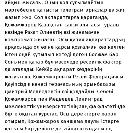
айқын мысалы. Оның қол сұғылмайтын
мәртебесіне қатысты телеграм-арналар да жиі
жазып жүр. Сол ақпараттарға қарағанда,
Қожамжаров Қазақстан саяси элитасы туралы
кезінде Рахат Әлиевтің өзі жинамаған
компромат жинаған. Осы құпия ақпараттардың
арқасында ол өзіне қарсы қозғалған кез келген
істен оңай құтылып кетеді деген болжам бар.
Сонымен қатар бұл мәселеде ресейлік фактор
да аталады. Кейбір ақпарат көздерінің
жазуынша, Қожамжаровты Ресей Федерациясы
Қауіпсіздік кеңесі төрағасының орынбасары
Дмитрий Медведевтің өзі қолдайды. Себебі
Қожамжаров пен Медведев Ленинград
мемлекеттік университетінің заң факультетінде
бірге оқыған курстас. Осы деректерге қарап
отырып, Қожамжаров қаншама даулы істерге
қатысы бар делінсе де, айналасындағы ең