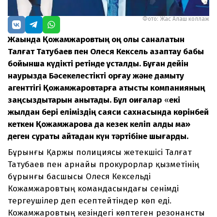
Фото: Жас Алаш коллаж
Жақында Қожамжаровтың оң қолы саналатын
Талғат Татубаев пен Олеся Кексель азаптау бабы
бойынша күдікті ретінде ұсталды. Бұған дейін
наурызда Бәсекелестікті қорғау және дамыту
агенттігі Қожамжаровтарға қатысты компанияның
заңсыздықтарын анықтады. Бұл оқиғалар
«
екі
жылдан бері еліміздің саяси сахнасында көрінбей
кеткен Қожамжаровқа да кезек келіп қалды ма»
деген сұрақты қайтадан күн тәртібіне шығарды.
Бұрынғы Қаржы полициясы жетекшісі Талғат
Татубаев пен арнайы прокурорлар қызметінің
бұрынғы басшысы Олеся Кексельді
Кожамжаровтың командасындағы сенімді
тергеушілер деп есептейтіндер көп еді.
Кожамжаровтың кезіндегі көптеген резонансты