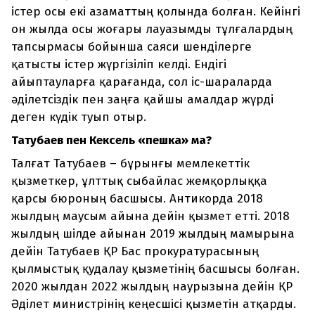
істер осы екі азаматтың қолында болған. Кейінгі
он жылда осы жоғары лауазымды тұлғалардың
тапсырмасы бойынша саяси шенділерге
қатысты істер жүргізіліп келді. Ендігі
айыптауларға қарағанда, сол іс-шараларда
әділетсіздік пен заңға қайшы амалдар жүрді
деген күдік туып отыр.
Татубаев пен Кексель
«
пешка
»
ма?
Талғат Татубаев – бұрынғы мемлекеттік
қызметкер, ұлттық сыбайлас жемқорлыққа
қарсы бюроның басшысы. Антикорда 2018
жылдың маусым айына дейін қызмет етті. 2018
жылдың шілде айынан 2019 жылдың мамырына
дейін Татубаев ҚР Бас прокуратурасының
қылмыстық қудалау қызметінің басшысы болған.
2020 жылдан 2022 жылдың наурызына дейін ҚР
Әділет министрінің кеңесшісі қызметін атқарды.