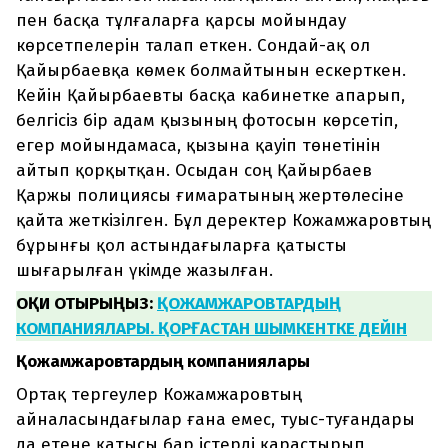
пен басқа тұлғаларға қарсы мойындау
көрсетпелерін талап еткен. Сондай-ақ ол
Қайырбаевқа көмек болмайтынын ескерткен.
Кейін Қайырбаевты басқа кабинетке апарып,
белгісіз бір адам қызының фотосын көрсетіп,
егер мойындамаса, қызына қауіп төнетінін
айтып қорқытқан. Осыдан соң Қайырбаев
Қаржы полициясы ғимаратының жертөлесіне
қайта жеткізілген. Бұл деректер Кожамжаровтың
бұрынғы қол астындағыларға қатысты
шығарылған үкімде жазылған.
ОҚИ ОТЫРЫҢЫЗ:
ҚОЖАМЖАРОВТАРДЫҢ
КОМПАНИЯЛАРЫ. ҚОРҒАСТАН ШЫМКЕНТКЕ ДЕЙІН
Қожамжаровтардың компаниялары
Ортақ тергеулер Кожамжаровтың
айналасындағылар ғана емес, туыс-туғандары
да етене қатысы бар істерді қарастырып