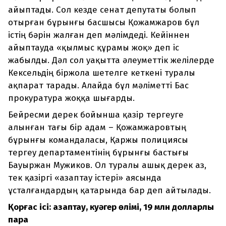
айыптады. Сол кезде сенат депутаты болып
отырған бұрынғы басшысы Қожамжаров бұл
істің бәрін жалған деп мәлімдеді. Кейіннен
айыптауда «қылмыс құрамы жоқ» деп іс
жабылды. Дәл сол уақытта әлеуметтік желілерде
Кексельдің біржола шетелге кеткені туралы
ақпарат тарады. Алайда бұл мәліметті Бас
прокуратура жоққа шығарды.
Бейресми дерек бойынша қазір тергеуге
алынған тағы бір адам – Қожамжаровтың
бұрынғы командаласы, Қаржы полициясы
тергеу департаментінің бұрынғы бастығы
Бауыржан Мужиков. Ол туралы ашық дерек аз,
тек қазіргі «азаптау істері» аясында
ұсталғандардың қатарында бар деп айтылады.
Қорғас ісі: азаптау, куәгер өлімі, 19 млн долларлық
пара