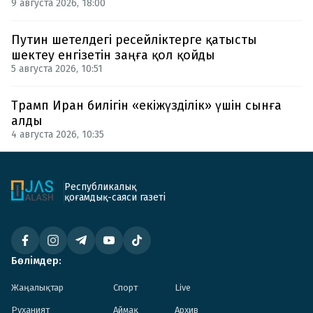
9 августа 2026, 18:00
Путин шетелдегі ресейліктерге қатысты
шектеу енгізетін заңға қол қойды
5 августа 2026, 10:51
Трамп Иран билігін «екіжүзділік» үшін сынға
алды
4 августа 2026, 10:35
Республикалық
қоғамдық-саяси газеті
Бөлімдер:
Жаңалықтар
Спорт
Live
Руханият
Аймақ
Архив