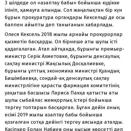
3 шілдеде ол «азаптау бабы» бойынша күдікке
ілініп, қамауға алынды. Сол жаңалықтан бір күн
бұрын прокуратура органдары Кексельді де осы
баппен айыпты деп танығанын хабарлады.
Олеся Кексель 2018 жылы арнайы прокурорлар
қызметін басқарды. Ол бірнеше аты шулы істі
қадағалаған. Атап айтқанда, бұрынғы премьер-
министр Серік Ахметовке, бұрынғы денсаулық
сақтау министрі Жақсылық Досқалиевке,
бұрынғы ұлттық экономика министрі Қуандық
Бишімбаевқа, сондай-ақ денсаулық сақтау
министрлігіне қарасты фармация комитетінің
уақытша басшысы Лариса Пакқа қатысты аты
шулы сыбайлас жемқорлық істері бойынша
тергеу топтарын басқарған. Бұған дейін оның
есімі 2019 жылы азаптау бабы бойынша
қозғалған сотқа дейінгі тергеу аясында аталды.
Кәсіпкер Ерлан Нәбиев оны қысым көрсетті деп