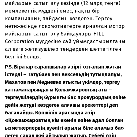
майларын сатып алу кезінде (12 млрд теңге)
мемлекеттік мүддені емес, нақты бір
компанияның пайдасын көздеген. Тергеу
нәтижесінде локомотивтерге арналған мотор
майларын сатып алу байқаулары HILL
Corporation мүддесіне сай ұйымдастырылғаны,
ал өзге жеткізушілер тендерден шеттетілгені
белгілі болды.
P.S. Бірқатар сарапшылар қазіргі қозғалып жатқан
істерді – Татубаев пен Кексельдің тұтқындалуы,
Махатов пен Мәдиевке қатысты үкімдер, тергеу
хаттамаларындағы Қожамжаровтың аты –
тергеушілердің бұрынғы бас прокурордың өзіне
дейін жетуді көздеген алғашқы әрекеттері деп
бағалайды. Көпшілік арасында қазір
«Қожамжаровтың кім екенін өзіне адал болған
қызметкерлердің куәлігі арқылы біле аламыз ба»
деген сауал жиі айтылып жатыр. Себебі өзін