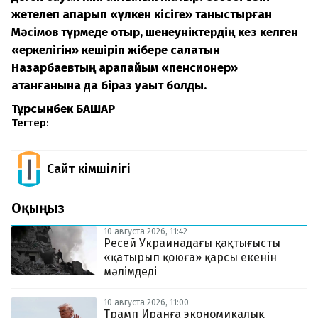
жетелеп апарып «үлкен кісіге» таныстырған
Мәсімов түрмеде отыр, шенеуніктердің кез келген
«еркелігін» кешіріп жібере салатын
Назарбаевтың қарапайым «пенсионер»
атанғанына да біраз уақыт болды.
Тұрсынбек БАШАР
Тегтер:
Сайт Әкімшілігі
Оқыңыз
10 августа 2026, 11:42
Ресей Украинадағы қақтығысты
«қатырып қоюға» қарсы екенін
мәлімдеді
10 августа 2026, 11:00
Трамп Иранға экономикалық