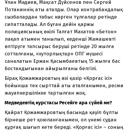
Ұлан Мәдиев, Мақсат Дүйсенов пен Сергей
Потаниннің аты аталды. Олар контрабандалық
сызбалардан табыс көрген тұлғалар ретінде
сипатталады. Ал бұған дейін қаржы
полициясының өкілі Талғат Махатов «Бетон»
лақап атымен танылып, кеденші Жамашевті
өлтіруге тапсырыс беруші ретінде 20 жылға
сотталғаны, «хуторлықтар» ОПГ мүшесі
саналатын Ержан Қасымбаевтың 15 жылға бас
бостандығынан айырылғаны белгілі.
Бірақ Қожамжаровтың өзі қазір «Қорғас ісі»
бойынша тек сырттай аты аталғанымен, ресми
жауапкершілікке тартылған жоқ.
Медведевтің курстасы Ресейге арқа сүйей ме?
Қайрат Қожамжаровтың басында қауіп бұлты
бірнеше рет қоюланғанымен, ол үнемі судан
құрғақ шығып кете береді. «Қорғас ісі» – соның