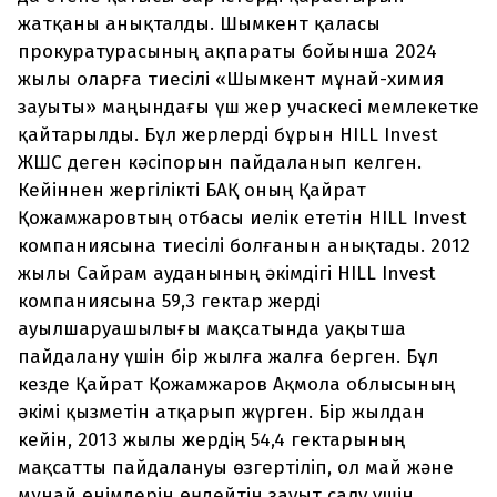
жатқаны анықталды. Шымкент қаласы
прокуратурасының ақпараты бойынша 2024
жылы оларға тиесілі «Шымкент мұнай-химия
зауыты» маңындағы үш жер учаскесі мемлекетке
қайтарылды. Бұл жерлерді бұрын HILL Invest
ЖШС деген кәсіпорын пайдаланып келген.
Кейіннен жергілікті БАҚ оның Қайрат
Қожамжаровтың отбасы иелік ететін HILL Invest
компаниясына тиесілі болғанын анықтады. 2012
жылы Сайрам ауданының әкімдігі HILL Invest
компаниясына 59,3 гектар жерді
ауылшаруашылығы мақсатында уақытша
пайдалану үшін бір жылға жалға берген. Бұл
кезде Қайрат Қожамжаров Ақмола облысының
әкімі қызметін атқарып жүрген. Бір жылдан
кейін, 2013 жылы жердің 54,4 гектарының
мақсатты пайдалануы өзгертіліп, ол май және
мұнай өнімдерін өңдейтін зауыт салу үшін