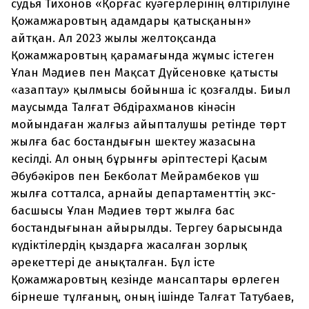
судья Тихонов «Қорғас куәгерлерінің өлтірілуіне
Қожамжаровтың адамдары қатысқанын»
айтқан. Ал 2023 жылы желтоқсанда
Қожамжаровтың қарамағында жұмыс істеген
Ұлан Мәдиев пен Мақсат Дүйсеновке қатысты
«азаптау» қылмысы бойынша іс қозғалды. Биыл
маусымда Талғат Әбдірахманов кінәсін
мойындаған жалғыз айыпталушы ретінде төрт
жылға бас бостандығын шектеу жазасына
кесілді. Ал оның бұрынғы әріптестері Қасым
Әбубәкіров пен Бекболат Мейрамбеков үш
жылға сотталса, арнайы департаменттің экс-
басшысы Ұлан Мәдиев төрт жылға бас
бостандығынан айырылды. Тергеу барысында
күдіктілердің қыздарға жасалған зорлық
әрекеттері де анықталған. Бұл істе
Қожамжаровтың кезінде мансаптары өрлеген
бірнеше тұлғаның, оның ішінде Талғат Татубаев,