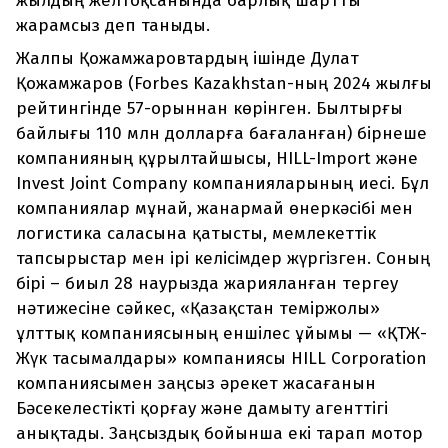
жылдың желтоқсанында барлық шартты
жарамсыз деп таныды.
Жалпы Қожамжаровтардың ішінде Дулат
Қожамжаров (Forbes Kazakhstan-ның 2024 жылғы
рейтингінде 57-орыннан көрінген. Былтырғы
байлығы 110 млн долларға бағаланған) бірнеше
компанияның құрылтайшысы, HILL-Import және
Invest Joint Company компанияларының иесі. Бұл
компаниялар мұнай, жанармай өнеркәсібі мен
логистика саласына қатысты, мемлекеттік
тапсырыстар мен ірі келісімдер жүргізген. Соның
бірі – биыл 28 наурызда жарияланған тергеу
нәтижесіне сәйкес, «Қазақстан теміржолы»
ұлттық компаниясының еншілес ұйымы — «ҚТЖ-
Жүк тасымалдары» компаниясы HILL Corporation
компаниясымен заңсыз әрекет жасағанын
Бәсекелестікті қорғау және дамыту агенттігі
анықтады. Заңсыздық бойынша екі тарап мотор