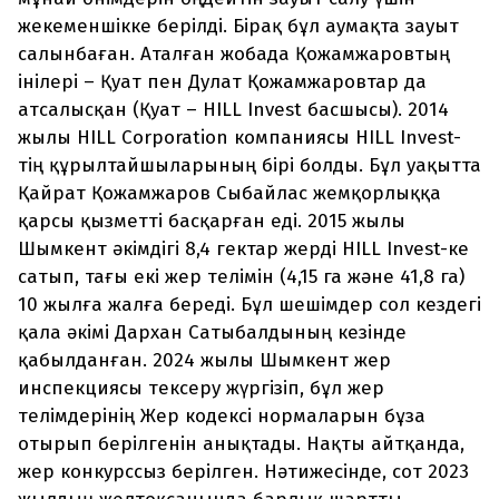
жекеменшікке берілді. Бірақ бұл аумақта зауыт
салынбаған. Аталған жобада Қожамжаровтың
інілері – Қуат пен Дулат Қожамжаровтар да
атсалысқан (Қуат – HILL Invest басшысы). 2014
жылы HILL Corporation компаниясы HILL Invest-
тің құрылтайшыларының бірі болды. Бұл уақытта
Қайрат Қожамжаров Сыбайлас жемқорлыққа
қарсы қызметті басқарған еді. 2015 жылы
Шымкент әкімдігі 8,4 гектар жерді HILL Invest-ке
сатып, тағы екі жер телімін (4,15 га және 41,8 га)
10 жылға жалға береді. Бұл шешімдер сол кездегі
қала әкімі Дархан Сатыбалдының кезінде
қабылданған. 2024 жылы Шымкент жер
инспекциясы тексеру жүргізіп, бұл жер
телімдерінің Жер кодексі нормаларын бұза
отырып берілгенін анықтады. Нақты айтқанда,
жер конкурссыз берілген. Нәтижесінде, сот 2023