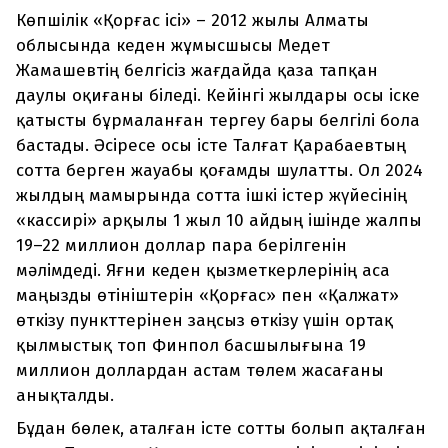
Көпшілік «Қорғас ісі» – 2012 жылы Алматы
облысында кеден жұмысшысы Медет
Жамашевтің белгісіз жағдайда қаза тапқан
даулы оқиғаны біледі. Кейінгі жылдары осы іске
қатысты бұрмаланған тергеу бары белгілі бола
бастады. Әсіресе осы істе Талғат Қарабаевтың
сотта берген жауабы қоғамды шулатты. Ол 2024
жылдың мамырында сотта ішкі істер жүйесінің
«кассирі» арқылы 1 жыл 10 айдың ішінде жалпы
19–22 миллион доллар пара берілгенін
мәлімдеді. Яғни кеден қызметкерлерінің аса
маңызды өтініштерін «Қорғас» пен «Қалжат»
өткізу пункттерінен заңсыз өткізу үшін ортақ
қылмыстық топ Финпол басшылығына 19
миллион доллардан астам төлем жасағаны
анықталды.
Бұдан бөлек, аталған істе сотты болып ақталған