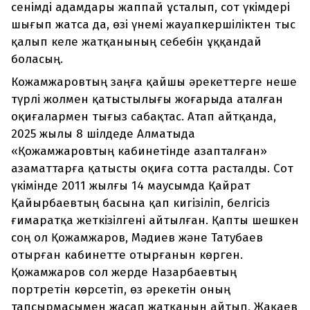
сенімді адамдары жаппай ұсталып, сот үкімдері
шығып жатса да, өзі үнемі жауапкершіліктен тыс
қалып келе жатқанының себебін ұққандай
боласың.
Кожамжаровтың заңға қайшы әрекеттерге неше
түрлі жолмен қатыстылығы жоғарыда аталған
оқиғалармен тығыз сабақтас. Атап айтқанда,
2025 жылы 8 шілдеде Алматыда
«Қожамжаровтың кабинетінде азапталған»
азаматтарға қатысты оқиға сотта расталды. Сот
үкімінде 2011 жылғы 14 маусымда Қайрат
Қайырбаевтың басына қап кигізіліп, белгісіз
ғимаратқа жеткізілгені айтылған. Қапты шешкен
соң ол Қожамжаров, Мәдиев және Татубаев
отырған кабинетте отырғанын көрген.
Қожамжаров сол жерде Назарбаевтың
портретін көрсетіп, өз әрекетін оның
тапсырмасымен жасап жатқанын айтып, Жақаев