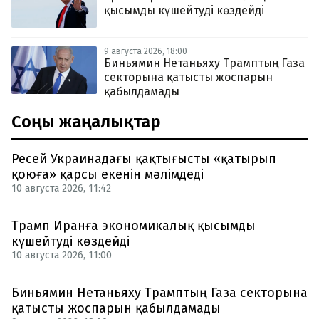
қысымды күшейтуді көздейді
9 августа 2026, 18:00
Биньямин Нетаньяху Трамптың Газа
секторына қатысты жоспарын
қабылдамады
Соңғы жаңалықтар
Ресей Украинадағы қақтығысты «қатырып
қоюға» қарсы екенін мәлімдеді
10 августа 2026, 11:42
Трамп Иранға экономикалық қысымды
күшейтуді көздейді
10 августа 2026, 11:00
Биньямин Нетаньяху Трамптың Газа секторына
қатысты жоспарын қабылдамады