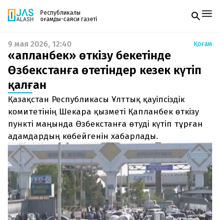
Республикалық
қоғамдық-саяси газеті
9 мая 2026, 12:40
Қоғам
Жаңалықтар
«Қапланбек» өткізу бекетінде
Спорт
Газетке жазылу
Live
Өзбекстанға өтетіндер кезек күтіп
PDF форматтағы газетті ай сайын электронды
Руханият
қалған
поштаңызға алып отырыңыз. Жаңа нөмір
Аймақ
шыққан сәтте сізге бірден жіберіледі. Тек email
Архив
Қазақстан Республикасы Ұлттық қауіпсіздік
енгізіңіз, біз қалғанын өзіміз жібереміз.
Заң және тәртіп
комитетінің Шекара қызметі Қапланбек өткізу
пункті маңында Өзбекстанға өтуді күтіп тұрған
Редакциямен байланыс
адамдардың көбейгенін хабарлады.
+7 708 604 51 06
Жарнама бөлімі
+7 701 220 64 52
Пошта
zhasalash100@gmail.com