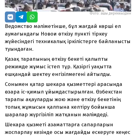
Фото: ашық дереккөзден
Ведомство мәліметінше, бұл жағдай көрші ел
аумағындағы Новои өткізу пункті тіркеу
жүйесіндегі техникалық іркілістерге байланысты
туындаған.
Қазақ тарапының өткізу бекеті қалыпты
режимде жұмыс істеп тұр. Қазіргі уақытта
ешқандай шектеу енгізілмегені айтылды.
Сонымен қатар шекара қызметтері арасында
өзара іс-қимыл ұйымдастырылған. Өзбекстан
тарапы ақауларды жою және өткізу бекетінің
толық жұмысын қалпына келтіру бойынша
шаралар жүргізіліп жатқанын мәлімдеді.
Шекара қызметі азаматтарға сапарларын
жоспарлау кезінде осы жағдайды ескеруге кеңес