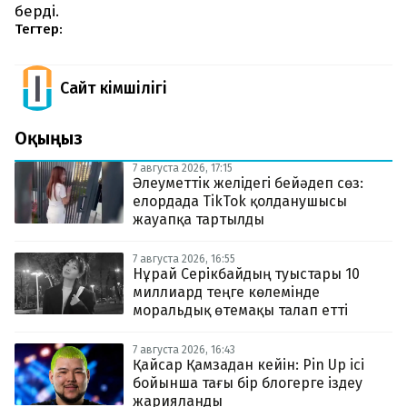
берді.
Тегтер:
Сайт Әкімшілігі
Оқыңыз
7 августа 2026, 17:15
Әлеуметтік желідегі бейәдеп сөз:
елордада TikTok қолданушысы
жауапқа тартылды
7 августа 2026, 16:55
Нұрай Серікбайдың туыстары 10
миллиард теңге көлемінде
моральдық өтемақы талап етті
7 августа 2026, 16:43
Қайсар Қамзадан кейін: Pin Up ісі
бойынша тағы бір блогерге іздеу
жарияланды