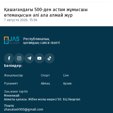
Қашағандағы 500-ден астам жұмысшы
өтемақысын әлі ала алмай жүр
7 августа 2026, 15:36
Республикалық
қоғамдық-саяси газеті
Бөлімдер:
Жаңалықтар
Спорт
Live
Руханият
Аймақ
Архив
Заң және тәртіп
Мекенжай:
Алматы қаласы. Жібек жолы көшесі 50. БЦ Квартал
Пошта:
zhasalash100@gmail.com