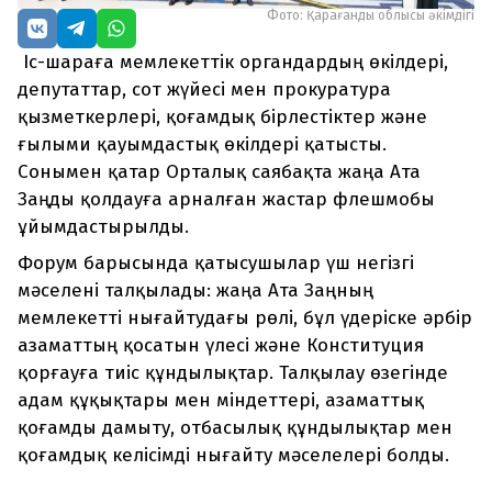
Фото: Қарағанды облысы әкімдігі
Іс-шараға мемлекеттік органдардың өкілдері,
депутаттар, сот жүйесі мен прокуратура
қызметкерлері, қоғамдық бірлестіктер және
ғылыми қауымдастық өкілдері қатысты.
Сонымен қатар Орталық саябақта жаңа Ата
Заңды қолдауға арналған жастар флешмобы
ұйымдастырылды.
Форум барысында қатысушылар үш негізгі
мәселені талқылады: жаңа Ата Заңның
мемлекетті нығайтудағы рөлі, бұл үдеріске әрбір
азаматтың қосатын үлесі және Конституция
қорғауға тиіс құндылықтар. Талқылау өзегінде
адам құқықтары мен міндеттері, азаматтық
қоғамды дамыту, отбасылық құндылықтар мен
қоғамдық келісімді нығайту мәселелері болды.