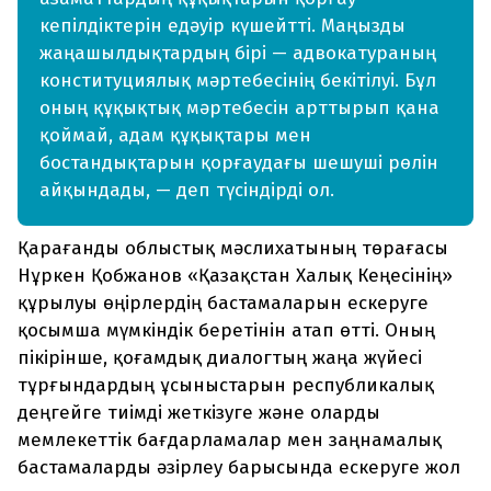
кепілдіктерін едәуір күшейтті. Маңызды
жаңашылдықтардың бірі — адвокатураның
конституциялық мәртебесінің бекітілуі. Бұл
оның құқықтық мәртебесін арттырып қана
қоймай, адам құқықтары мен
бостандықтарын қорғаудағы шешуші рөлін
айқындады, — деп түсіндірді ол.
Қарағанды облыстық мәслихатының төрағасы
Нұркен Қобжанов «Қазақстан Халық Кеңесінің»
құрылуы өңірлердің бастамаларын ескеруге
қосымша мүмкіндік беретінін атап өтті. Оның
пікірінше, қоғамдық диалогтың жаңа жүйесі
тұрғындардың ұсыныстарын республикалық
деңгейге тиімді жеткізуге және оларды
мемлекеттік бағдарламалар мен заңнамалық
бастамаларды әзірлеу барысында ескеруге жол