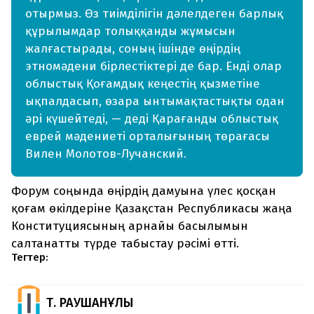
отырмыз. Өз тиімділігін дәлелдеген барлық
құрылымдар толыққанды жұмысын
жалғастырады, соның ішінде өңірдің
этномәдени бірлестіктері де бар. Енді олар
облыстық Қоғамдық кеңестің қызметіне
ықпалдасып, өзара ынтымақтастықты одан
әрі күшейтеді, — деді Қарағанды облыстық
еврей мәдениеті орталығының төрағасы
Вилен Молотов-Лучанский.
Форум соңында өңірдің дамуына үлес қосқан
қоғам өкілдеріне Қазақстан Республикасы жаңа
Конституциясының арнайы басылымын
салтанатты түрде табыстау рәсімі өтті.
Тегтер:
Т. РАУШАНҰЛЫ