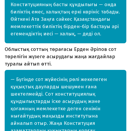
Конституцияның басты құндылығы — онда
биліктің емес, халықтың еркі көрініс табады.
Өйткені Ата Заңға сәйкес Қазақстандағы
мемлекеттік биліктің бірден-бір бастауы әрі
егемендіктің иесі — халық, — деді ол.
Облыстық соттың төрағасы Ерден Әріпов сот
төрелігін жүзеге асырудағы жаңа жағдайлар
туралы айтып өтті.
— Бүгінде сот жүйесінің рөлі жекелеген
құқықтық дауларды шешумен ғана
шектелмейді. Сот конституциялық
құндылықтарды іске асырудың және
қоғамның мемлекетке деген сенімін
нығайтудың маңызды институтына
айналып отыр. Жаңа Конституция
азаматтардың құқықтарын қорғау