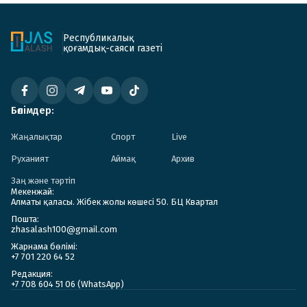
Республикалық
қоғамдық-саяси газеті
Бөлімдер:
Жаңалықтар
Спорт
Live
Руханият
Аймақ
Архив
Заң және тәртіп
Мекенжай:
Алматы қаласы. Жібек жолы көшесі 50. БЦ Квартал
Пошта:
zhasalash100@gmail.com
Жарнама бөлімі:
+7 701 220 64 52
Редакция:
+7 708 604 51 06 (WhatsApp)