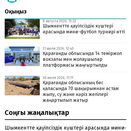
Оқыңыз
8 августа 2026, 15:32
Шымкентте қауіпсіздік күштері
арасында мини-футбол турнирі өтті
31 июля 2026, 12:40
Қарағанды облысында 14 теміржол
вокзалы мен жолаушылар
платформасы жаңғыртылды
30 июля 2026, 11:11
Қарағанды облысының бес
қаласында 70 шақырымнан астам
жылу, су және кәріз желілері
жаңартылып жатыр
Соңғы жаңалықтар
Шымкентте қауіпсіздік күштері арасында мини-