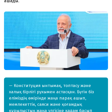
ашады.
— Конституция ынтымақ, топтасу және
халық бірлігі рухымен астасқан. Бүгін біз
еліміздің өмірінде жаңа парақ ашып,
мемлекеттік, саяси және қоғамдық
құрылыстың жаңа үлгісіне қадам басып