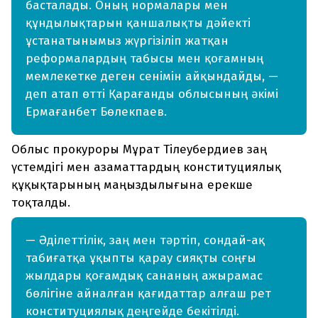
басталады. Оның нормалары мен
құндылықтарын қаншалықты дәйекті
ұстанатынымыз жүргізіліп жатқан
реформалардың табысы мен қоғамның
мемлекетке деген сенімін айқындайды, —
деп атап өтті Қарағанды облысының әкімі
Ермағанбет Бөлекпаев.
Облыс прокуроры Мұрат Тілеубердиев заң
үстемдігі мен азаматтардың конституциялық
құқықтарының маңыздылығына ерекше
тоқталды.
— Әділеттілік, заң мен тәртіп, сондай-ақ
табиғатқа ұқыпты қарау сияқты соңғы
жылдары қоғамдық сананың ажырамас
бөлігіне айналған қағидаттар алғаш рет
конституциялық деңгейде бекітілді.