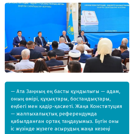
— Ата Заңның ең басты құндылығы — адам,
оның өмірі, құқықтары, бостандықтары,
еңбегі мен қадір-қасиеті. Жаңа Конституция
— жалпыхалықтық референдумда
қабылданған ортақ таңдауымыз. Бүгін оны
іс жүзінде жүзеге асырудың жаңа кезеңі