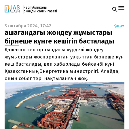
Республикалық
қоғамдық-саяси газеті
3 октября 2024, 17:42
Қоғам
Жаңалықтар
Қашағандағы жөндеу жұмыстары
Спорт
Газетке жазылу
Live
бірнеше күнге кешігіп басталады
PDF форматтағы газетті ай сайын электронды
Руханият
Қашаған кен орнындағы күрделі жөндеу
поштаңызға алып отырыңыз. Жаңа нөмір
Аймақ
шыққан сәтте сізге бірден жіберіледі. Тек email
жұмыстары жоспарланған уақыттан бірнеше күн
Архив
енгізіңіз, біз қалғанын өзіміз жібереміз.
Заң және тәртіп
кеш басталады, деп хабарлады бейсенбі күні
Қазақстанның Энергетика министрлігі. Алайда,
Редакциямен байланыс
оның себептері нақтыланған жоқ.
+7 708 604 51 06
Жарнама бөлімі
+7 701 220 64 52
Пошта
zhasalash100@gmail.com