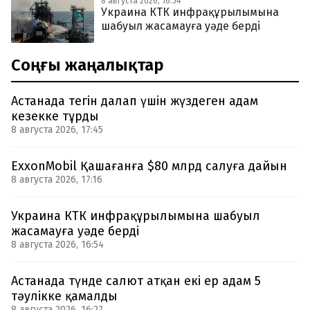
8 августа 2026, 16:54
Украина КТК инфрақұрылымына
шабуыл жасамауға уәде берді
Соңғы жаңалықтар
Астанада тегін далап үшін жүздеген адам
кезекке тұрды
8 августа 2026, 17:45
ExxonMobil Қашағанға $80 млрд салуға дайын
8 августа 2026, 17:16
Украина КТК инфрақұрылымына шабуыл
жасамауға уәде берді
8 августа 2026, 16:54
Астанада түнде салют атқан екі ер адам 5
тәулікке қамалды
8 августа 2026, 16:27