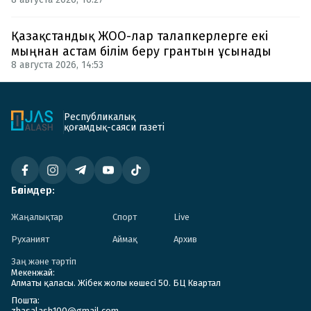
Қазақстандық ЖОО-лар талапкерлерге екі
мыңнан астам білім беру грантын ұсынады
8 августа 2026, 14:53
Республикалық
қоғамдық-саяси газеті
Бөлімдер:
Жаңалықтар
Спорт
Live
Руханият
Аймақ
Архив
Заң және тәртіп
Мекенжай:
Алматы қаласы. Жібек жолы көшесі 50. БЦ Квартал
Пошта:
zhasalash100@gmail.com