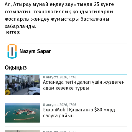
Ал, Атырау мұнай өңдеу зауытында 25 күнге
созылатын технологиялық қондырғыларды
жоспарлы жөндеу жұмыстары басталғаны
хабарланды.
Тегтер:
Nazym Sapar
Оқыңыз
8 августа 2026, 17:45
Астанада тегін далап үшін жүздеген
адам кезекке тұрды
8 августа 2026, 17:16
ExxonMobil Қашағанға $80 млрд
салуға дайын