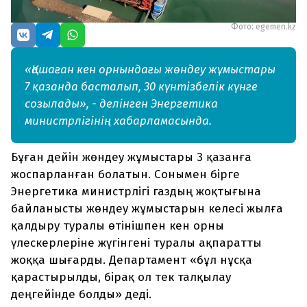
Фото: egemen.kz
«Қашаған кен орнындағы жөндеу жұмыстары
7 қазанда басталып, 30 күнтізбелік күнге
созылады», - делінген Энергетика
министрлігінің хабарламасында.
Бұған дейін жөндеу жұмыстары 3 қазанға
жоспарланған болатын. Сонымен бірге
Энергетика министрлігі газдың жоқтығына
байланысты жөндеу жұмыстарын келесі жылға
қалдыру туралы өтінішпен кен орны
үлескерлеріне жүгінгені туралы ақпаратты
жоққа шығарды. Департамент «бұл нұсқа
қарастырылды, бірақ ол тек талқылау
деңгейінде болды» деді.