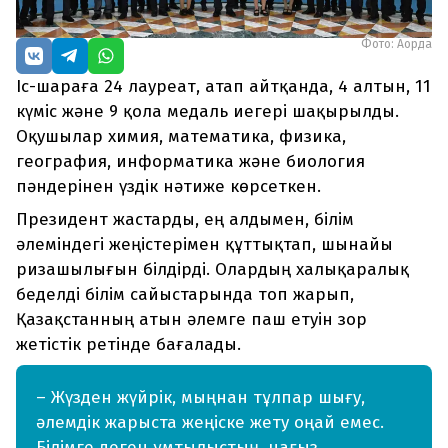
Фото: Ақорда
Іс-шараға 24 лауреат, атап айтқанда, 4 алтын, 11
күміс және 9 қола медаль иегері шақырылды.
Оқушылар химия, математика, физика,
география, информатика және биология
пәндерінен үздік нәтиже көрсеткен.
Президент жастарды, ең алдымен, білім
әлеміндегі жеңістерімен құттықтап, шынайы
ризашылығын білдірді. Олардың халықаралық
беделді білім сайыстарында топ жарып,
Қазақстанның атын әлемге паш етуін зор
жетістік ретінде бағалады.
– Жүзден жүйрік, мыңнан тұлпар шығу,
әлемдік жарыста жеңіске жету оңай емес.
Білімге деген ұмтылыстың, нағыз