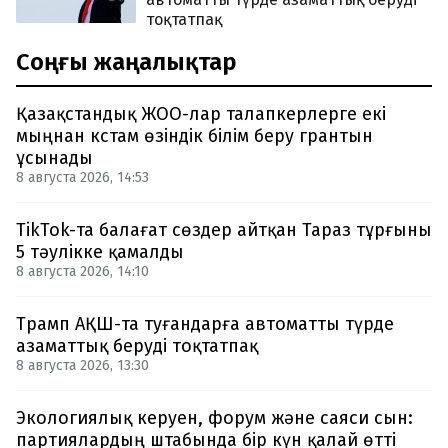
тоқтатпақ
Соңғы жаңалықтар
Қазақстандық ЖОО-лар талапкерлерге екі
мыңнан кстам өзіндік білім беру грантын
ұсынады
8 августа 2026, 14:53
TikTok-та балағат сөздер айтқан Тараз тұрғыны
5 тәулікке қамалды
8 августа 2026, 14:10
Трамп АҚШ-та туғандарға автоматты түрде
азаматтық беруді тоқтатпақ
8 августа 2026, 13:30
Экологиялық керуен, форум және саяси сын:
партиялардың штабында бір күн қалай өтті