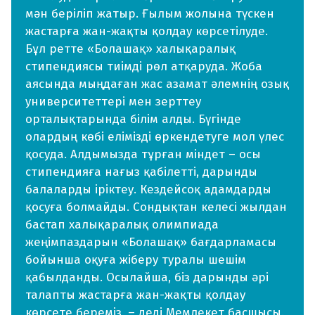
мән беріліп жатыр. Ғылым жолына түскен
жастарға жан-жақты қолдау көрсетілуде.
Бұл ретте «Болашақ» халықаралық
стипендиясы тиімді рөл атқаруда. Жоба
аясында мыңдаған жас азамат әлемнің озық
университеттері мен зерттеу
орталықтарында білім алды. Бүгінде
олардың көбі елімізді өркендетуге мол үлес
қосуда. Алдымызда тұрған міндет – осы
стипендияға нағыз қабілетті, дарынды
балаларды іріктеу. Кездейсоқ адамдарды
қосуға болмайды. Сондықтан келесі жылдан
бастап халықаралық олимпиада
жеңімпаздарын «Болашақ» бағдарламасы
бойынша оқуға жіберу туралы шешім
қабылданды. Осылайша, біз дарынды әрі
талапты жастарға жан-жақты қолдау
көрсете береміз, – деді Мемлекет басшысы.