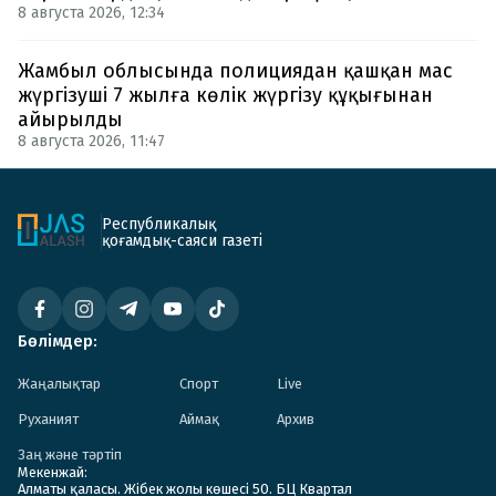
8 августа 2026, 12:34
Жамбыл облысында полициядан қашқан мас
жүргізуші 7 жылға көлік жүргізу құқығынан
айырылды
8 августа 2026, 11:47
Республикалық
қоғамдық-саяси газеті
Бөлімдер:
Жаңалықтар
Спорт
Live
Руханият
Аймақ
Архив
Заң және тәртіп
Мекенжай:
Алматы қаласы. Жібек жолы көшесі 50. БЦ Квартал