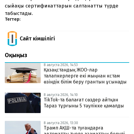
сыйақы сертификаттарын салтанатты түрде
табыстады.
Тегтер:
Сайт Әкімшілігі
Оқыңыз
8 августа 2026, 14:53
Қазақстандық ЖОО-лар
талапкерлерге екі мыңнан кстам
өзіндік білім беру грантын ұсынады
8 августа 2026, 14:10
TikTok-та балағат сөздер айтқан
Тараз тұрғыны 5 тәулікке қамалды
8 августа 2026, 13:30
Трамп АҚШ-та туғандарға
автоматты түрде азаматтық беруді