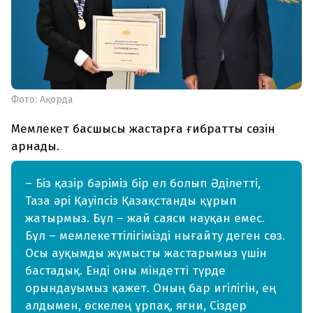
Фото: Ақорда
Мемлекет басшысы жастарға ғибратты сөзін
арнады.
– Біз қазір бәріміз бір ел болып Әділетті,
Таза әрі Қауіпсіз Қазақстанды құрып
жатырмыз. Бұл – жай саяси науқан емес.
Бұл – мемлекеттілігімізді нығайту деген сөз.
Осы ауқымды жұмысты жастарымыз үшін
бастадық. Енді оны міндетті түрде
орындауымыз қажет. Оның бар игілігін, ең
алдымен, өскелең ұрпақ, яғни, Сіздер