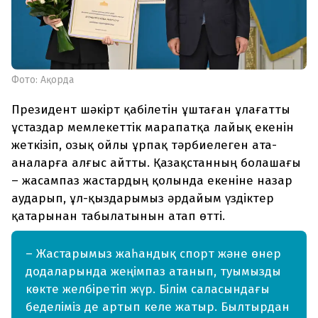
Фото: Ақорда
Президент шәкірт қабілетін ұштаған ұлағатты
ұстаздар мемлекеттік марапатқа лайық екенін
жеткізіп, озық ойлы ұрпақ тәрбиелеген ата-
аналарға алғыс айтты. Қазақстанның болашағы
– жасампаз жастардың қолында екеніне назар
аударып, ұл-қыздарымыз әрдайым үздіктер
қатарынан табылатынын атап өтті.
– Жастарымыз жаһандық спорт және өнер
додаларында жеңімпаз атанып, туымызды
көкте желбіретіп жүр. Білім саласындағы
беделіміз де артып келе жатыр. Былтырдан