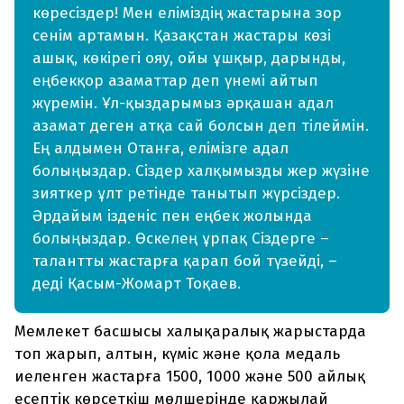
көресіздер! Мен еліміздің жастарына зор
сенім артамын. Қазақстан жастары көзі
ашық, көкірегі ояу, ойы ұшқыр, дарынды,
еңбекқор азаматтар деп үнемі айтып
жүремін. Ұл-қыздарымыз әрқашан адал
азамат деген атқа сай болсын деп тілеймін.
Ең алдымен Отанға, елімізге адал
болыңыздар. Сіздер халқымызды жер жүзіне
зияткер ұлт ретінде танытып жүрсіздер.
Әрдайым ізденіс пен еңбек жолында
болыңыздар. Өскелең ұрпақ Сіздерге –
талантты жастарға қарап бой түзейді, –
деді Қасым-Жомарт Тоқаев.
Мемлекет басшысы халықаралық жарыстарда
топ жарып, алтын, күміс және қола медаль
иеленген жастарға 1500, 1000 және 500 айлық
есептік көрсеткіш мөлшерінде қаржылай