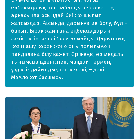
еңбекқорлық пен табанды іс-әрекеттің
арқасында осындай биікке шығып
жатсыздар. Расында, дарынға ие болу, бұл –
бақыт. Бірақ жай ғана еңбексіз дарын
жетістіктің кепілі бола алмайды. Дарынның
көзін ашу керек және оны толығымен
пайдалана білу қажет. Әр жеңіс, әр медаль
тынымсыз ізденіспен, маңдай термен,
үздіксіз дайындықпен келеді, – деді
Мемлекет басшысы.