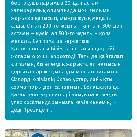
бері оқушыларымыз 30-дан астам
халықаралық олимпиада мен ғылыми
жарысқа қатысып, мыңға жуық медаль
алды. Оның 200-ге жуығы – алтын, 300-ден
астамы – күміс, ал 500-ге жуығы – қола
медаль. Бұл тамаша көрсеткіш
Қазақстандағы білім сапасының деңгейі
жоғары екенін көрсетеді. Тағы да қайталап
айтамын, біз әлемдік жарыста ел намысын
қорғаған әр жеңімпазды мақтан тұтамыз.
Сіздерді еліміздің бетке ұстар, лайықты
азаматтары деп санаймын. Болашақта да
Қазақстанның одан әрі дамуына қомақты
үлес қосатындарыңызға кәміл сенемін, –
деді Президент.