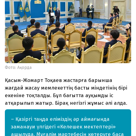
Фото: Ақорда
Қасым-Жомарт Тоқаев жастарға барынша
жағдай жасау мемлекеттің басты міндетінің бірі
екеніне тоқталды. Бұл бағытта ауқымды іс
атқарылып жатыр. Бірақ негізгі жұмыс әлі алда.
– Қазіргі таңда еліміздің әр аймағында
заманауи үлгідегі «Келешек мектептері»
ашылуда. Мұғалім мәртебесін көтеруге баса