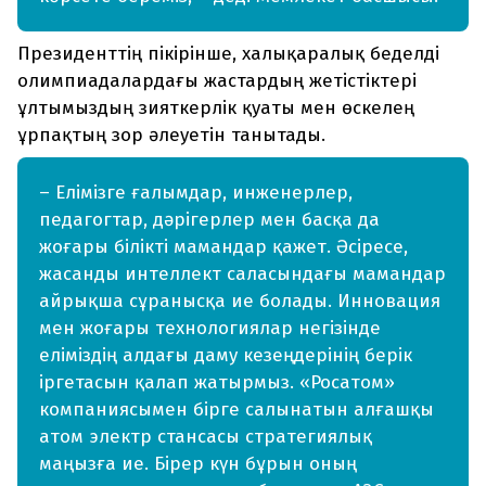
Президенттің пікірінше, халықаралық беделді
олимпиадалардағы жастардың жетістіктері
ұлтымыздың зияткерлік қуаты мен өскелең
ұрпақтың зор әлеуетін танытады.
– Елімізге ғалымдар, инженерлер,
педагогтар, дәрігерлер мен басқа да
жоғары білікті мамандар қажет. Әсіресе,
жасанды интеллект саласындағы мамандар
айрықша сұранысқа ие болады. Инновация
мен жоғары технологиялар негізінде
еліміздің алдағы даму кезеңдерінің берік
іргетасын қалап жатырмыз. «Росатом»
компаниясымен бірге салынатын алғашқы
атом электр стансасы стратегиялық
маңызға ие. Бірер күн бұрын оның