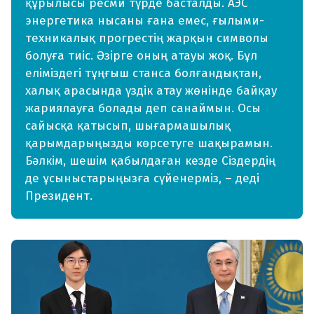
құрылысы ресми түрде басталды. АЭС
энергетика нысаны ғана емес, ғылыми-
техникалық прогрестің жарқын символы
болуға тиіс. Әзірге оның атауы жоқ. Бұл
еліміздегі тұңғыш станса болғандықтан,
халық арасында үздік атау жөнінде байқау
жариялауға болады деп санаймын. Осы
сайысқа қатысып, шығармашылық
қарымдарыңызды көрсетуге шақырамын.
Бәлкім, шешім қабылдаған кезде Сіздердің
де ұсыныстарыңызға сүйенерміз, – деді
Президент.