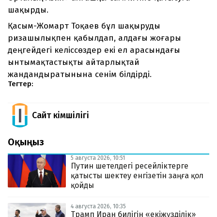
шақырды.
Қасым-Жомарт Тоқаев бұл шақыруды
ризашылықпен қабылдап, алдағы жоғары
деңгейдегі келіссөздер екі ел арасындағы
ынтымақтастықты айтарлықтай
жандандыратынына сенім білдірді.
Тегтер:
Сайт Әкімшілігі
Оқыңыз
5 августа 2026, 10:51
Путин шетелдегі ресейліктерге
қатысты шектеу енгізетін заңға қол
қойды
4 августа 2026, 10:35
Трамп Иран билігін «екіжүзділік»