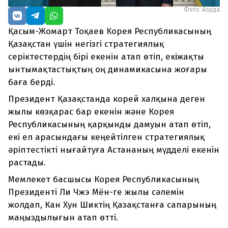
Фото: Ақорда
Қасым-Жомарт Тоқаев Корея Республикасының
Қазақстан үшін негізгі стратегиялық
серіктестердің бірі екенін атап өтіп, екіжақты
ынтымақтастықтың оң динамикасына жоғары
баға берді.
Президент Қазақстанда корей халқына деген
жылы көзқарас бар екенін және Корея
Республикасының қарқынды дамуын атап өтіп,
екі ел арасындағы кеңейтілген стратегиялық
әріптестікті нығайтуға Астананың мүдделі екенін
растады.
Мемлекет басшысы Корея Республикасының
Президенті Ли Чжэ Мён-ге жылы сәлемін
жолдап, Кан Хун Шиктің Қазақстанға сапарының
маңыздылығын атап өтті.