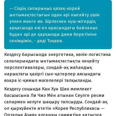
— Сіздің сапарыңыз қазақ-корей
ынтымақтастығын одан әрі нығайту үшін
үлкен мәнге ие. Бірлескен күш-жігердің
арқасында екі ел арасындағы байланыс
бұдан әрі де қарқынды дами беретініне
сенімдімін, - деді Тоқаев.
Кездесу барысында энергетика, көлік-логистика
салаларындағы ынтымақтастықты кеңейту
перспективалары, сондай-ақ жаһандық
нарықтағы қазіргі сын-қатерлер аясындағы
өзара іс-қимыл мәселелері талқыланды.
Кездесу соңында Кан Хун Шик мемлекет
басшысына Ли Чжэ Мён атынан Сеулге ресми
сапармен келуге шақыру тапсырды. Сондай-ақ
ол қыркүйекте өтетін «Корея Республикасы —
Орталық Азия» алғашқы саммитіне қатысуға