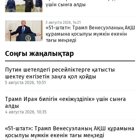
үшін сынға алды
3 августа 2026, 14:21
«51-штат»: Трамп Венесуэланың АҚШ
құрамына қосылуы мүмкін екенін
тағы меңзеді
Соңғы жаңалықтар
Путин шетелдегі ресейліктерге қатысты
шектеу енгізетін заңға қол қойды
5 августа 2026, 10:51
Трамп Иран билігін «екіжүзділік» үшін сынға
алды
4 августа 2026, 10:35
«51-штат»: Трамп Венесуэланың АҚШ құрамына
қосылуы мүмкін екенін тағы меңзеді