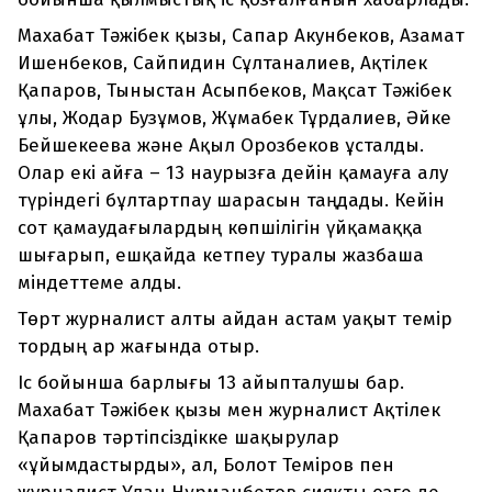
Махабат Тәжібек қызы, Сапар Акунбеков, Азамат
Ишенбеков, Сайпидин Сұлтаналиев, Ақтілек
Қапаров, Тыныстан Асыпбеков, Мақсат Тәжібек
ұлы, Жодар Бузұмов, Жұмабек Тұрдалиев, Әйке
Бейшекеева және Ақыл Орозбеков ұсталды.
Олар екі айға – 13 наурызға дейін қамауға алу
түріндегі бұлтартпау шарасын таңдады. Кейін
сот қамаудағылардың көпшілігін үйқамаққа
шығарып, ешқайда кетпеу туралы жазбаша
міндеттеме алды.
Төрт журналист алты айдан астам уақыт темір
тордың ар жағында отыр.
Іс бойынша барлығы 13 айыпталушы бар.
Махабат Тәжібек қызы мен журналист Ақтілек
Қапаров тәртіпсіздікке шақырулар
«ұйымдастырды», ал, Болот Теміров пен