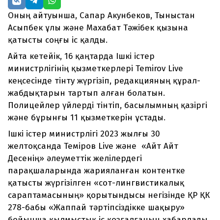
Оның айтуынша, Сапар Акунбеков, Тыныстан
Асыпбек ұлы және Махабат Тәжібек қызына
қатысты соңғы іс қалды.
Айта кетейік, 16 қаңтарда Ішкі істер
министрлігінің қызметкерлері Temirov Live
кеңсесінде тінту жүргізіп, редакцияның құрал-
жабдықтарын тартып алған болатын.
Полицейлер үйлерді тінтіп, басылымның қазіргі
және бұрынғы 11 қызметкерін ұстады.
Ішкі істер министрлігі 2023 жылғы 30
желтоқсанда Теміров Live және «Айт Айт
Десенің» әлеуметтік желілердегі
парақшаларында жарияланған контентке
қатысты жүргізілген «сот-лингвистикалық
сараптамасының» қорытындысы негізінде ҚР ҚК
278-бабы «Жаппай тәртіпсіздікке шақыру»
бойынша қылмыстық іс қозғалғанын хабарлады.