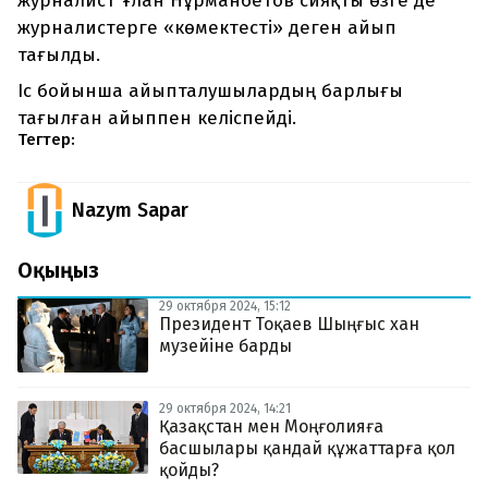
журналист Ұлан Нұрманбетов сияқты өзге де
журналистерге «көмектесті» деген айып
тағылды.
Іс бойынша айыпталушылардың барлығы
тағылған айыппен келіспейді.
Тегтер:
Nazym Sapar
Оқыңыз
29 октября 2024, 15:12
Президент Тоқаев Шыңғыс хан
музейіне барды
29 октября 2024, 14:21
Қазақстан мен Моңғолияға
басшылары қандай құжаттарға қол
қойды?