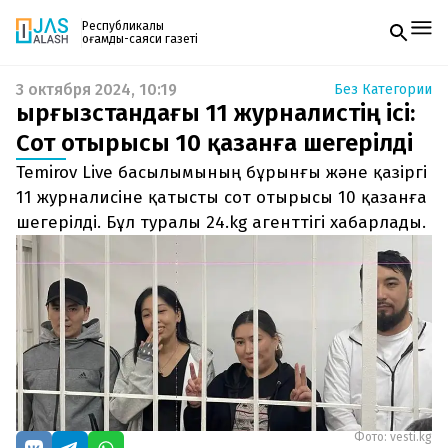
Республикалық
қоғамдық-саяси газеті
3 октября 2024, 10:19
Без Категории
Жаңалықтар
Қырғызстандағы 11 журналистің ісі:
Спорт
Газетке жазылу
Live
Сот отырысы 10 қазанға шегерілді
PDF форматтағы газетті ай сайын электронды
Руханият
Temirov Live басылымының бұрынғы және қазіргі
поштаңызға алып отырыңыз. Жаңа нөмір
Аймақ
шыққан сәтте сізге бірден жіберіледі. Тек email
11 журналисіне қатысты сот отырысы 10 қазанға
Архив
енгізіңіз, біз қалғанын өзіміз жібереміз.
Заң және тәртіп
шегерілді. Бұл туралы 24.kg агенттігі хабарлады.
Редакциямен байланыс
+7 708 604 51 06
Жарнама бөлімі
+7 701 220 64 52
Пошта
zhasalash100@gmail.com
Фото: vesti.kg