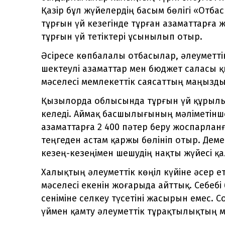
Қазір бұл жүйелердің басым бөлігі «Отб
тұрғын үй кезегінде тұрған азаматтарға
тұрғын үй тетіктері ұсынылып отыр.
Әсіресе көпбалалы отбасылар, әлеуметтік 
шектеулі азаматтар мен бюджет саласы 
мәселесі мемлекеттік саясаттың маңызд
Қызылорда облысында тұрғын үй құрыл
келеді. Аймақ басшылығының мәліметінше
азаматтарға 2 400 пәтер беру жоспарлан
теңгеден астам қаржы бөлініп отыр. Дем
кезең-кезеңімен шешудің нақты жүйесі қа
Халықтың әлеуметтік көңіл күйіне әсер ет
мәселесі екенін жоғарыда айттық. Себеб
сеніміне селкеу түсетіні жасырын емес.
үймен қамту әлеуметтік тұрақтылықтың 