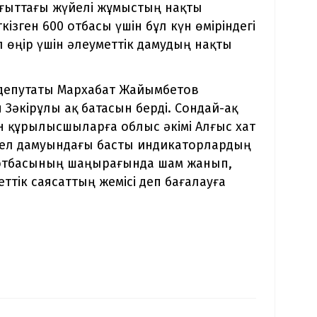
ғыттағы жүйелі жұмыстың нақты
кізген 600 отбасы үшін бұл күн өміріндегі
л өңір үшін әлеуметтік дамудың нақты
 депутаты Мархабат Жайымбетов
 Зәкірұлы ақ батасын берді. Сондай-ақ
н құрылысшыларға облыс әкімі Алғыс хат
 ел дамуындағы басты индикаторлардың
ен отбасының шаңырағында шам жанып,
меттік саясаттың жемісі деп бағалауға