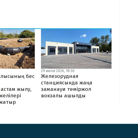
29 июля 2026, 18:30
блысының бес
Железорудная
станциясында жаңа
астам жылу,
заманауи теміржол
 желілері
вокзалы ашылды
жатыр