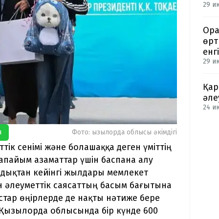
29 и
Ора
өрт
енгі
29 и
Қар
әле
24 ию
я
Фото: қызылорда облысы әкімдігі
ік сенімі және болашаққа деген үміттің
арапайым азаматтар үшін баспана алу
ндықтан кейінгі жылдары мемлекет
н әлеуметтік саясаттың басым бағытына
тар өңірлерде де нақты нәтиже бере
Қызылорда облысында бір күнде 600