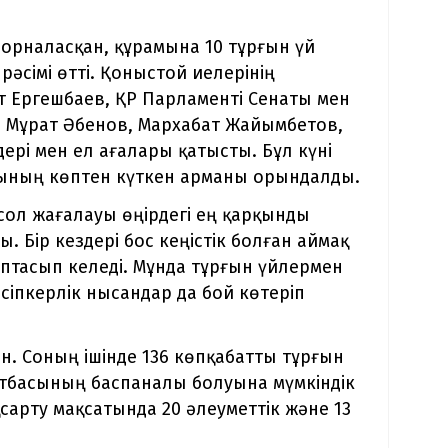
рналасқан, құрамына 10 тұрғын үй
рәсімі өтті. Қоныстой иелерінің
т Ергешбаев, ҚР Парламенті Сенаты мен
в, Мұрат Әбенов, Мархабат Жайымбетов,
ері мен ел ағалары қатысты. Бұл күні
асының көптен күткен арманы орындалды.
ол жағалауы өңірдегі ең қарқынды
. Бір кездері бос кеңістік болған аймақ
ыптасып келеді. Мұнда тұрғын үйлермен
әсіпкерлік нысандар да бой көтеріп
н. Соның ішінде 136 көпқабатты тұрғын
отбасының баспаналы болуына мүмкіндік
сарту мақсатында 20 әлеуметтік және 13