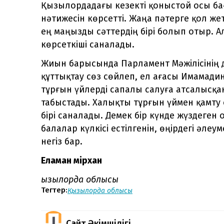
Қызылордадағы кезекті қоныстой осы ба
нәтижесін көрсетті. Жаңа пәтерге қол жет
ең маңызды сәттердің бірі болып отыр. А
көрсеткіші саналады.
Жиын барысында Парламент Мәжілісінің
құттықтау сөз сөйлеп, ел ағасы Имамадин
тұрғын үйлерді сапалы салуға атсалысқа
табыстады. Халықты тұрғын үймен қамту
бірі саналады. Демек бір күнде жүздег
балалар күлкісі естілгенін, өңірдегі әлеу
негіз бар.
Еламан Өмірхан
Қызылорда облысы
Тегтер:
Қызылорда облысы
Сайт Әкімшілігі