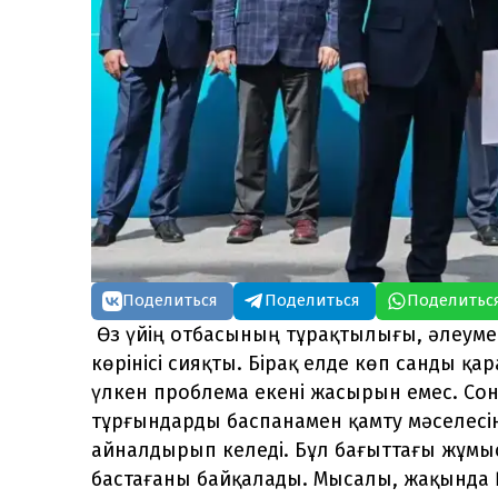
Поделиться
Поделиться
Поделитьс
Өз үйің отбасының тұрақтылығы, әлеуметт
көрінісі сияқты. Бірақ елде көп санды қ
үлкен проблема екені жасырын емес. Со
тұрғындарды баспанамен қамту мәселесі
айналдырып келеді. Бұл бағыттағы жұмыс
бастағаны байқалады. Мысалы, жақында 