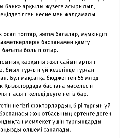
асы банк» арқылы жүзеге асырылып,
 жеңілдетілген несие мен жалдамалы
осал топтар, жетім балалар, мүмкіндігі
қызметкерлерін баспанамен қамту
ы бағыты болып отыр.
ысының қарқыны жыл сайын артып
, биыл тұрғын үй кезегінде тұрған
ған. Бұл мақсатқа бюджеттен 55 млрд
ек Қызылордада баспана мәселесін
лыптасып келеді деуге негіз бар.
етін негізгі факторлардың бірі тұрғын үй
і баспанасы жоқ отбасының ертеңге деген
 Сондықтан мемлекет үшін тұрғындарды
маңызды өлшемі саналады.