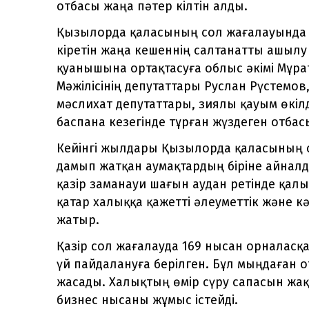
отбасы жаңа пәтер кілтін алды.
Қызылорда қаласының сол жағалауында о
кіретін жаңа кешеннің салтанатты ашылу 
қуанышына ортақтасуға облыс әкімі Мұра
Мәжілісінің депутаттары Руслан Рүстемо
мәслихат депутаттары, зиялы қауым өкілд
баспана кезегінде тұрған жүздеген отб
Кейінгі жылдары Қызылорда қаласының с
дамып жатқан аумақтардың біріне айналды
қазір заманауи шағын аудан ретінде қал
қатар халыққа қажетті әлеуметтік және к
жатыр.
Қазір сол жағалауда 169 нысан орналасқа
үй пайдалануға берілген. Бұл мыңдаған 
жасады. Халықтың өмір сүру сапасын жақ
бизнес нысаны жұмыс істейді.