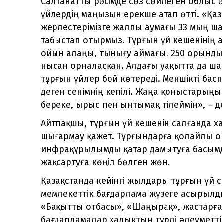
Салтанатты рәсімде сөз сөйлеген облыс 
үйлердің маңызын ерекше атап өтті. «Қазі
жерлестерімізге жалпы аумағы 33 мың ша
табыстап отырмыз. Тұрғын үй кешенінің 
ойын алаңы, тынығу аймағы, 250 орынд
нысан орналасқан. Алдағы уақытта да ша
тұрғын үйлер бой көтереді. Меншікті бас
деген сенімнің кепілі. Жаңа қоныстарың
береке, ырыс пен ынтымақ тілеймін», – д
Айтпақшы, тұрғын үй кешенін салғанда 
шығармау қажет. Тұрғындарға қолайлы ор
инфрақұрылымды қатар дамытуға басымды
жақсартуға көңіл бөлген жөн.
Қазақстанда кейінгі жылдары тұрғын үй 
мемлекеттік бағдарлама жүзеге асырылды
«Бақытты отбасы», «Шаңырақ», жастарға
бағдарламалар халықтың түрлі әлеуметтік