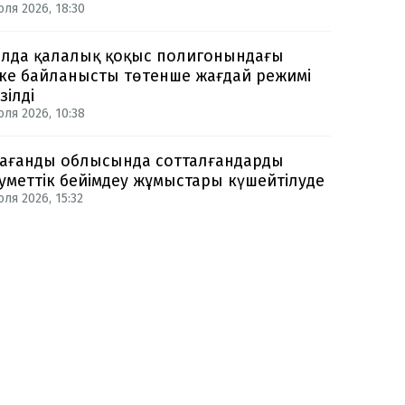
юля 2026, 18:30
лда қалалық қоқыс полигонындағы
ке байланысты төтенше жағдай режимі
зілді
юля 2026, 10:38
ағанды облысында сотталғандарды
уметтік бейімдеу жұмыстары күшейтілуде
ля 2026, 15:32