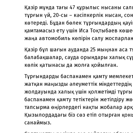
Қазір мұнда тағы 47 құрылыс нысаны сал
тұрғын үй, 20-сы – кәсіпкерлік нысан, со
көтереді. Бұдан бөлек тұрғындардың қау
қамтамасыз ету үшін Иса Тоқтыбаев көше
жаңа автомобиль көпірін салу жоспарла
Қазір бұл шағын ауданда 25 мыңнан аса 
балабақшалар, сауда орындары халық сұ
көлік қатынасы да жолға қойылған.
Тұрғындарды баспанамен қамту мемлекет
жатқан маңызды әлеуметтік міндеттердің 
жолдауында халық үшін қолжетімді тұрғы
баспанамен қамту тетіктерін жетілдіру ж
тапсырма өңірлердегі нақты жобалар ар
Қызылордадағы біз сөз етіп отырған қон
санаймыз.