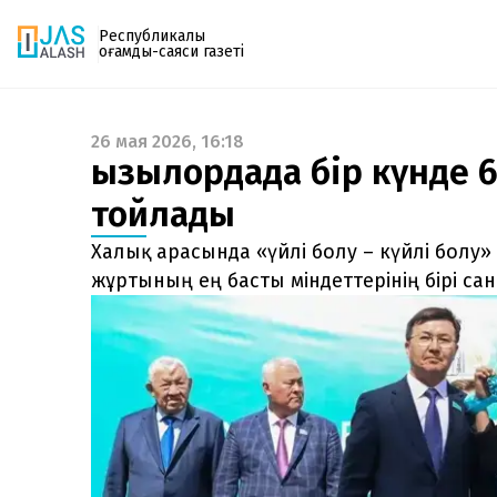
Республикалық
қоғамдық-саяси газеті
26 мая 2026, 16:18
Газетке жазылу
Қызылордада бір күнде 
PDF форматтағы газетті ай сайын электронды
тойлады
поштаңызға алып отырыңыз. Жаңа нөмір
шыққан сәтте сізге бірден жіберіледі. Тек email
Халық арасында «үйлі болу – күйлі болу» 
енгізіңіз, біз қалғанын өзіміз жібереміз.
жұртының ең басты міндеттерінің бірі са