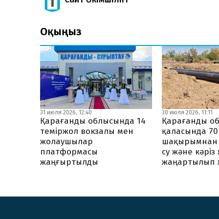
Оқыңыз
31 июля 2026, 12:40
30 июля 2026, 11:11
Қарағанды облысында 14
Қарағанды о
теміржол вокзалы мен
қаласында 70
жолаушылар
шақырымнан 
платформасы
су және кәріз
жаңғыртылды
жаңартылып 