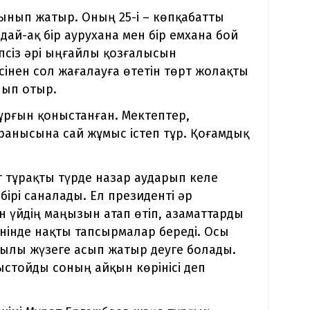
ынып жатыр. Оның 25-і – көпқабатты
ндай-ақ бір аурухана мен бір емхана бой
іпсіз әрі ыңғайлы қозғалысын
сінен сол жағалауға өтетін төрт жолақты
нып отыр.
тұрғын қоныстанған. Мектептер,
ранысына сай жұмыс істеп тұр. Қоғамдық
 тұрақты түрде назар аударып келе
бірі саналады. Ел президенті әр
н үйдің маңызын атап өтіп, азаматтарды
өнінде нақты тапсырмалар береді. Осы
қылы жүзеге асып жатыр деуге болады.
ыстойды соның айқын көрінісі деп