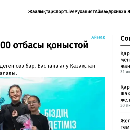
Жаңалықтар
Спорт
Live
Руханият
Аймақ
Архив
Заң 
Со
Аймақ
600 отбасы қоныстой
Қар
мен
деген сөз бар. Баспана алу Қазақстан
жа
31 и
налады.
Қар
шақ
жел
30 ию
Жел
тем