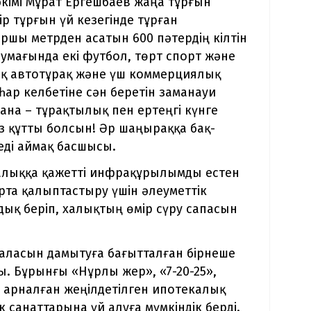
әкімі Мұрат Ергешбаев жаңа тұрғын
р тұрғын үй кезегінде тұрған
ршы метрден асатын 600 пәтердің кілтін
аумағында екі футбол, төрт спорт және
ық автотұрақ және үш коммерциялық
һар келбетіне сән беретін заманауи
пана – тұрақтылық пен ертеңгі күнге
ыз құтты болсын! Әр шаңыраққа бақ-
еді аймақ басшысы.
халыққа қажетті инфрақұрылымды естен
та қалыптастыру үшін әлеуметтік
қ беріп, халықтың өмір сүру сапасын
саласын дамытуға бағытталған бірнеше
. Бұрынғы «Нұрлы жер», «7-20-25»,
 арналған жеңілдетілген ипотекалық
 санаттарына үй алуға мүмкіндік берді.