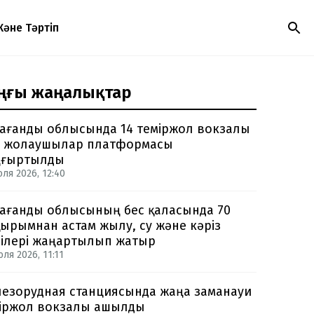
Және Тәртіп
ңғы жаңалықтар
ағанды облысында 14 теміржол вокзалы
 жолаушылар платформасы
ңғыртылды
юля 2026, 12:40
ағанды облысының бес қаласында 70
ырымнан астам жылу, су және кәріз
ілері жаңартылып жатыр
ля 2026, 11:11
езорудная станциясында жаңа заманауи
іржол вокзалы ашылды